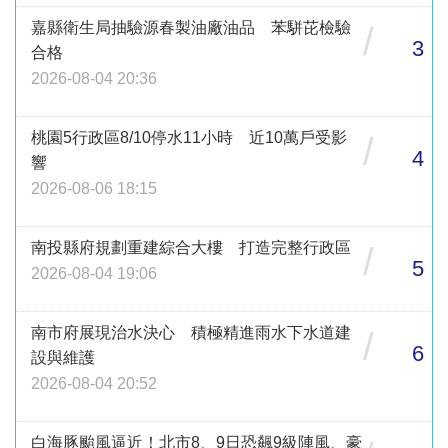
嘉縣衛生局抽驗源春製油廠油品 苯駢芘檢驗
/
3
合格
2026-08-04 20:36
桃園5行政區8/10停水11小時 近10萬戶受影
/
4
響
2026-08-06 18:15
南投縣府規劃重建綜合大樓 打造完整行政區
/
5
2026-08-04 19:06
南市府展現治水決心 積極精進雨水下水道建
/
6
設與維護
2026-08-04 20:52
白海豚颱風逼近！北市8、9日恐飆9級陣風、豪