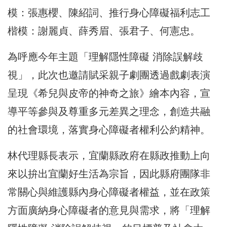
模：張惠櫻、陳紹詞、推行身心障礙福利志工
楷模：謝麗貞、薛秀眉、張君子、何憲忠。
為呼應今年主題「理解隱性障礙 消除誤解歧
視」，此次也邀請賦采親子劇團透過戲劇表演
呈現《希兒與皮帝的神奇之旅》繪本內容，宣
導平等參與及尊重多元差異之理念，創造共融
的社會環境，落實身心障礙者權利公約精神。
林代理縣長表示，宜蘭縣政府在縣政推動上向
來以拚出宜蘭好生活為宗旨，因此縣府團隊非
常關心與維護縣內身心障礙者權益，並在政策
方面廣納身心障礙者的意見與需求，將「理解