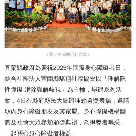
（圖／宜蘭縣府社會處）
宜蘭縣政府為慶祝2025年國際身心障礙者日，
結合社團法人宜蘭縣騏翔社福協會以「理解隱
性障礙 消除誤解歧視」為主軸，舉辦系列活
動，4日在縣府縣民大廳辦理勁勇獎表揚，邀請
縣內身心障礙朋友及其家屬、身心障礙機構團
體及社會大眾參加頒獎典禮，為得獎者喝采，
一起關心身心障礙者權益。