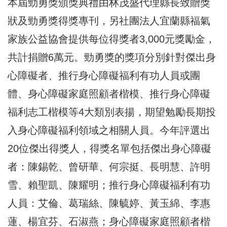
本屆勁勇獎頒獎典禮由林茂盛代理縣長致贈獎
狀及勁勇獎得獎專刊，另社團法人宜蘭縣福氣
家族公益協會提供每位得獎者3,000元獎勵金，
共計捐贈6萬元。勁勇獎的獎項分別針對傑出身
心障礙者、推行身心障礙福利有功人員或團
體、身心障礙家庭照顧者楷模、推行身心障礙
福利志工楷模等4大類別表揚，期望勉勵長期投
入身心障礙福利領域之相關人員。今年評選出
20位傑出得獎人，得獎名單包括傑出身心障礙
者：陳錫乾、曾研華、何宗挺、長明慧、許明
雪、賴聖凱、陳耀明；推行身心障礙福利有功
人員：艾倫、葛瑞絲、陳毓婷、黃玉綿、李惠
蓮、楊宜芬、石淑燕；身心障礙家庭照顧者楷