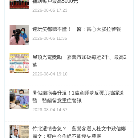
補助每戶最高5000元
2026-08-05 17:23
連玩笑都聽不懂！ 醫：當心大腦拉警報
2026-08-05 11:35
屋頂光電獎勵 嘉義市加碼每瓩2千、最高2
萬
2026-08-04 19:10
暑假腸病毒升溫！1歲童睡夢反覆肌抽躍送
醫 醫籲留意重症警訊
2026-08-04 14:57
竹北選情告急？ 藍營參選人杜文中致信鄭
麗文：藍白合作絕不能喪失尊嚴