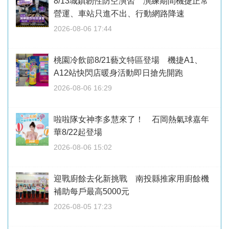
8/13城鎮韌性防空演習 演練期間機捷正常
營運、車站只進不出、行動網路降速
2026-08-06 17:44
桃園冷飲節8/21藝文特區登場 機捷A1、
A12站快閃店暖身活動即日搶先開跑
2026-08-06 16:29
啦啦隊女神李多慧來了！ 石岡熱氣球嘉年
華8/22起登場
2026-08-06 15:02
迎戰廚餘去化新挑戰 南投縣推家用廚餘機
補助每戶最高5000元
2026-08-05 17:23