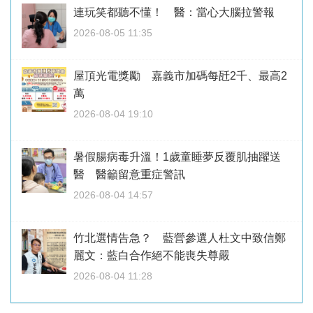
連玩笑都聽不懂！ 醫：當心大腦拉警報
2026-08-05 11:35
屋頂光電獎勵 嘉義市加碼每瓩2千、最高2
萬
2026-08-04 19:10
暑假腸病毒升溫！1歲童睡夢反覆肌抽躍送
醫 醫籲留意重症警訊
2026-08-04 14:57
竹北選情告急？ 藍營參選人杜文中致信鄭
麗文：藍白合作絕不能喪失尊嚴
2026-08-04 11:28