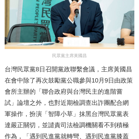
民眾黨主席黃國昌
台灣民眾黨8日召開黨政聯繫會議，主席黃國昌
在會中除了再次鼓勵黨公職參與10月9日由政策
會所主辦的「聯合政府與台灣民主的進階嘗
試」論壇之外，也對近期檢調查出詐團配合網
軍操作，扮演「智障小草」抹黑台灣民眾黨表
達嚴正關切，並譴責司法檢調機關看不到積極
作為，「遇到民進黨就轉彎、遇到民進黨膝蓋