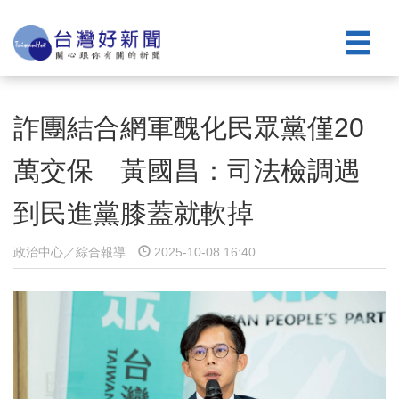
詐團結合網軍醜化民眾黨僅20
萬交保 黃國昌：司法檢調遇
到民進黨膝蓋就軟掉
政治中心／綜合報導
2025-10-08 16:40