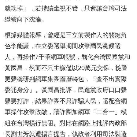
就軟掉」，若持續坐視不管，只會讓台灣司法
繼續向下沈淪。
根據媒體報導，曾經是三立前製作人的關鍵角
色李能謙，在立委選舉期間攻擊國民黨候選
人，再操作7千筆網軍帳號，醜化台灣民眾黨和
黃國昌，然而不只主嫌僅以20萬元交保，檢警
更聲稱研判網軍集團層層轉包，「查不出實際
委託身分」。黃國昌批評，民進黨政府口口聲
聲要打詐，結果詐團不只詐騙人民，還配合網
軍操作攻擊政敵，讓詐團加網軍「二合一」模
組在台灣橫行無阻。對比在網路上批評內政部
長劉世芳就遭揚言提告，執政者利用司法製造