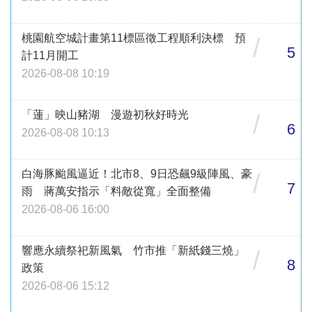
桃園航空城計畫第11標區徵工程順利決標 預
/
5
計11月開工
2026-08-08 10:19
「蓮」映山豬湖 漫遊初秋好時光
/
6
2026-08-08 10:13
白海豚颱風逼近！北市8、9日恐飆9級陣風、豪
/
7
雨 蔣萬安指示「料敵從寬」全面整備
2026-08-06 16:00
響應永續祭祀新風氣 竹市推「新紙錢三燒」
/
8
政策
2026-08-06 15:12