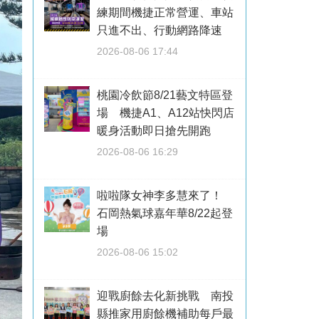
練期間機捷正常營運、車站
只進不出、行動網路降速
2026-08-06 17:44
桃園冷飲節8/21藝文特區登
場 機捷A1、A12站快閃店
暖身活動即日搶先開跑
2026-08-06 16:29
啦啦隊女神李多慧來了！
石岡熱氣球嘉年華8/22起登
場
2026-08-06 15:02
迎戰廚餘去化新挑戰 南投
縣推家用廚餘機補助每戶最