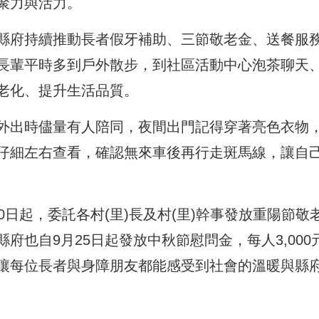
聚力與活力。
縣府持續推動長者假牙補助、三節敬老金、送餐服
長輩平時多到戶外散步，到社區活動中心泡茶聊天
老化、提升生活品質。
外出時儘量有人陪同，夜間出門記得穿著亮色衣物
仔細左右查看，確認無來車後再行走斑馬線，讓自
0日起，委託各村(里)長及村(里)幹事發放重陽節敬
府也自9月25日起發放中秋節慰問金，每人3,000
讓每位長者與身障朋友都能感受到社會的溫暖與縣