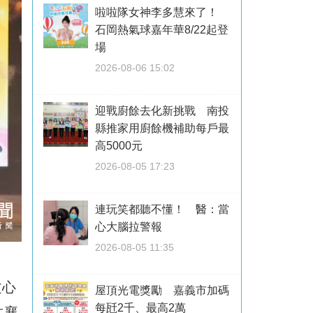
啦啦隊女神李多慧來了！
石岡熱氣球嘉年華8/22起登
場
2026-08-06 15:02
迎戰廚餘去化新挑戰 南投
縣推家用廚餘機補助每戶最
高5000元
2026-08-05 17:23
連玩笑都聽不懂！ 醫：當
心大腦拉警報
2026-08-05 11:35
文心
屋頂光電獎勵 嘉義市加碼
每瓩2千、最高2萬
共襄