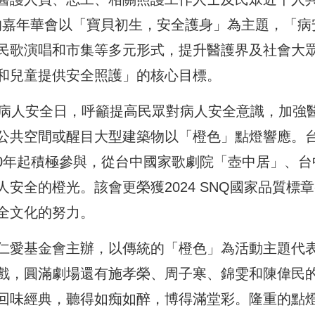
的嘉年華會以「寶貝初生，安全護身」為主題，「病
民歌演唱和市集等多元形式，提升醫護界及社會大
和兒童提供安全照護」的核心目標。
界病人安全日，呼籲提高民眾對病人安全意識，加強
公共空間或醒目大型建築物以「橙色」點燈響應。
020年起積極參與，從台中國家歌劇院「壺中居」、台
安全的橙光。該會更榮獲2024 SNQ國家品質標章
全文化的努力。
仁愛基金會主辦，以傳統的「橙色」為活動主題代
戲，圓滿劇場還有施孝榮、周子寒、錦雯和陳偉民
回味經典，聽得如痴如醉，博得滿堂彩。隆重的點