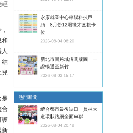
能輕
永康就業中心串聯科技巨
頭 8月份12場徵才直接卡
全，
位
思和
2026-08-04 08:20
護人
新北市圖跨域借閱版圖 一
，結
證暢通至新竹
生兒
2026-08-03 15:17
熱門新聞
全是
整合
縫合都市最後缺口 員林大
道環狀路網全面串聯
呵護
2026-08-04 20:49
護新