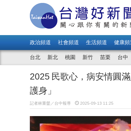
政治頻道
社會頻道
生活頻道
健康頻
台北
新北
桃園
新竹
苗栗
台中
2025 民歌心，病安情
護身」
記者林重鎣／台中報導
2025-09-13 11:25