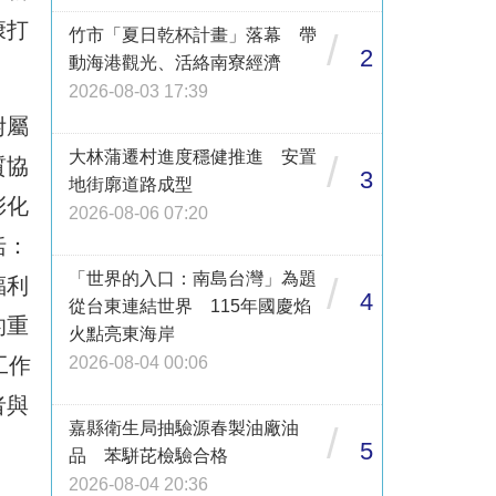
康打
竹市「夏日乾杯計畫」落幕 帶
/
2
動海港觀光、活絡南寮經濟
2026-08-03 17:39
附屬
大林蒲遷村進度穩健推進 安置
/
質協
3
地街廓道路成型
彰化
2026-08-06 07:20
括：
「世界的入口：南島台灣」為題
/
福利
4
從台東連結世界 115年國慶焰
的重
火點亮東海岸
工作
2026-08-04 00:06
者與
嘉縣衛生局抽驗源春製油廠油
/
5
品 苯駢芘檢驗合格
2026-08-04 20:36