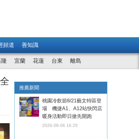
經頻道
善知識
基隆
宜蘭
花蓮
台東
離島
安全
推薦新聞
桃園冷飲節8/21藝文特區登
場 機捷A1、A12站快閃店
暖身活動即日搶先開跑
2026-08-06 16:29