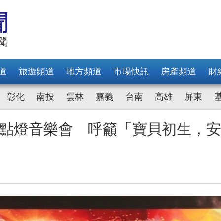
道
旅遊頻道
地方頻道
市場快訊
房產頻道
財
彰化
南投
雲林
嘉義
台南
高雄
屏東
圓滿點燈音樂會 呼籲「寶貝初生，