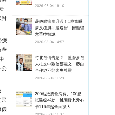
2026-08-04 19:10
安
眾對
暑假腸病毒升溫！1歲童睡
夢反覆肌抽躍送醫 醫籲留
意重症警訊
醫療
2026-08-04 14:57
台灣
竹北選情告急？ 藍營參選
中
人杜文中致信鄭麗文：藍白
-公
合作絕不能喪失尊嚴
2026-08-04 11:28
表
200點抵農會消費、100點
的民
抵醫療補助 桃園敬老愛心
卡116年起全面擴大
燈儀
2026-08-04 11:07