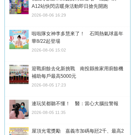
A12站快閃店暖身活動即日搶先開跑
2026-08-06 16:29
啦啦隊女神李多慧來了！ 石岡熱氣球嘉年
華8/22起登場
2026-08-06 15:02
迎戰廚餘去化新挑戰 南投縣推家用廚餘機
補助每戶最高5000元
2026-08-05 17:23
連玩笑都聽不懂！ 醫：當心大腦拉警報
2026-08-05 11:35
屋頂光電獎勵 嘉義市加碼每瓩2千、最高2