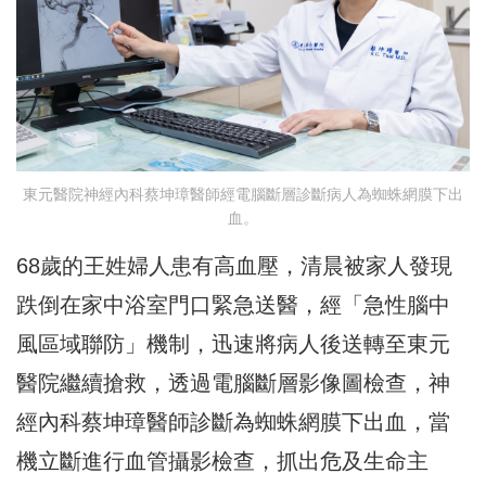
東元醫院神經內科蔡坤璋醫師經電腦斷層診斷病人為蜘蛛網膜下出
血。
68歲的王姓婦人患有高血壓，清晨被家人發現
跌倒在家中浴室門口緊急送醫，經「急性腦中
風區域聯防」機制，迅速將病人後送轉至東元
醫院繼續搶救，透過電腦斷層影像圖檢查，神
經內科蔡坤璋醫師診斷為蜘蛛網膜下出血，當
機立斷進行血管攝影檢查，抓出危及生命主