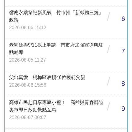
響應永續祭祀新風氣 竹市推「新紙錢三燒」
/
6
政策
2026-08-06 15:12
老宅延壽9/11截止申請 南市府加強宣導與駐
/
7
點輔導
2026-08-05 11:27
父出真愛 楊梅區表揚46位模範父親
/
8
2026-08-06 15:56
高雄市民赴日享專屬小禮！ 高雄與青森縣陸
/
9
奧市即日啟動景點互惠
2026-08-07 00:07