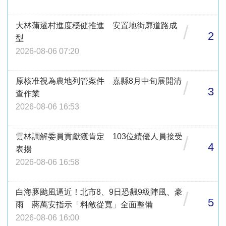
大林蒲遷村進度穩健推進 安置地街廓道路成
/
2
型
2026-08-06 07:20
原核准視為農地列管案件 嘉縣8月中旬展開清
/
3
查作業
2026-08-06 16:53
雲林調解委員貢獻獲肯定 103位績優人員接受
/
4
表揚
2026-08-06 16:58
白海豚颱風逼近！北市8、9日恐飆9級陣風、豪
/
5
雨 蔣萬安指示「料敵從寬」全面整備
2026-08-06 16:00