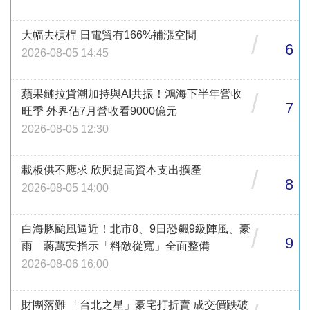
大幅去槓桿 日電貿有166%補漲空間
/
6
2026-08-05 14:45
蘋果鏈拉貨潮加持與AI共振！鴻海下半年營收
/
7
旺季 外界估7月營收看9000億元
2026-08-05 12:30
載板供不應求 欣興提高資本支出擴產
/
8
2026-08-05 14:00
白海豚颱風逼近！北市8、9日恐飆9級陣風、豪
/
9
雨 蔣萬安指示「料敵從寬」全面整備
2026-08-06 16:00
財團落難 「台北之星」豪宅打折賣 成交價跌破