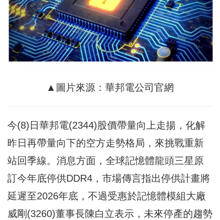
▲圖片來源：華邦電公司官網
今(8)日華邦電(2344)股價帶量向上走揚，化解
昨日再帶量向下的空方走勢格局，來挑戰重新
站回季線。消息方面，全球記憶體龍頭三星原
訂今年底停供DDR4，市場傳言指出停供計畫將
延遲至2026年底，不過受惠於記憶體模組大廠
威剛(3260)董事長陳白立表示，未來停產的趨勢