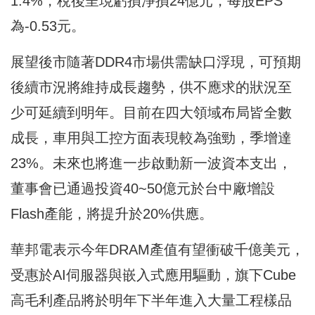
1.4%，稅後呈現虧損淨損24億元，每股EPS
為-0.53元。
展望後市隨著DDR4市場供需缺口浮現，可預期
後續市況將維持成長趨勢，供不應求的狀況至
少可延續到明年。目前在四大領域布局皆全數
成長，車用與工控方面表現較為強勁，季增達
23%。未來也將進一步啟動新一波資本支出，
董事會已通過投資40~50億元於台中廠增設
Flash產能，將提升於20%供應。
華邦電表示今年DRAM產值有望衝破千億美元，
受惠於AI伺服器與嵌入式應用驅動，旗下Cube
高毛利產品將於明年下半年進入大量工程樣品