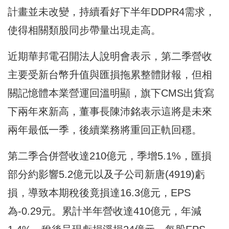
計畫並未改變，持續看好下半年DDPR4需求，
使得相關類股同步帶量出現走高。
近期華邦電召開法人說明會表示，第二季營收
主要受新台幣升值與匯損拖累整體財報，但相
關記憶體本業營運回溫明顯，旗下CMS出貨寫
下兩年來新高，董事長陳沛銘表示這將是未來
兩年最低一季，後續業務將重回正軌回穩。
第二季合併營收達210億元，季增5.1%，匯損
部分約影響5.2億元以及子公司新唐(4919)虧
損，導致本期稅後竟損達16.3億元，EPS
為-0.29元。累計半年營收達410億元，年減