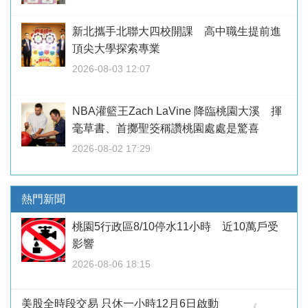
新北攜手北聯大四校開課 高中職生提前進
頂尖大學探索專業
2026-08-03 12:07
NBA灌籃王Zach LaVine 降臨桃園大溪 揮
毫草書、首擲聖筊稱讚桃園處處是驚喜
2026-08-02 17:29
熱門新聞
桃園5行政區8/10停水11小時 近10萬戶受
影響
2026-08-06 18:15
美股全時段交易 只休一小時12月6日啟動