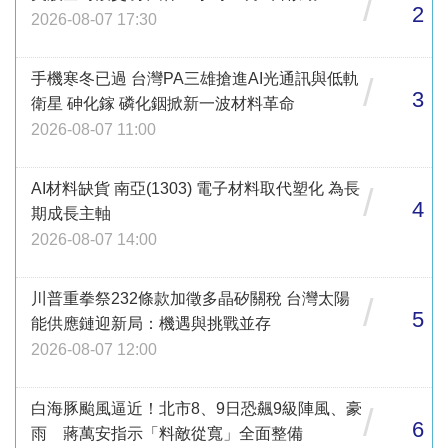
/
2
2026-08-07 17:30
手機寒冬已過 台灣PA三雄搶進AI光通訊與低軌
/
3
衛星 砷化鎵 磷化銦掀新一波材料革命
2026-08-07 11:00
AI材料缺貨 南亞(1303) 電子材料取代塑化 為長
/
4
期成長主軸
2026-08-07 14:00
川普重拳祭232條款加徵多晶矽關稅 台灣太陽
/
5
能供應鏈迎新局：機遇與挑戰並存
2026-08-07 12:00
白海豚颱風逼近！北市8、9日恐飆9級陣風、豪
/
6
雨 蔣萬安指示「料敵從寬」全面整備