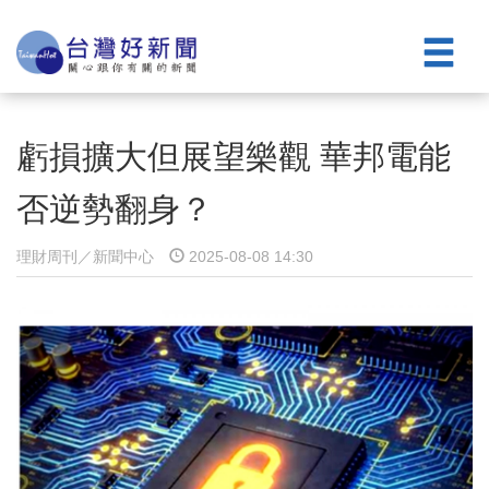
虧損擴大但展望樂觀 華邦電能
否逆勢翻身？
理財周刊／新聞中心
2025-08-08 14:30