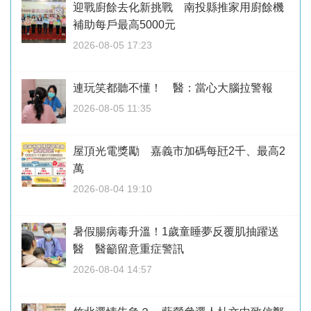
迎戰廚餘去化新挑戰 南投縣推家用廚餘機
補助每戶最高5000元
2026-08-05 17:23
連玩笑都聽不懂！ 醫：當心大腦拉警報
2026-08-05 11:35
屋頂光電獎勵 嘉義市加碼每瓩2千、最高2
萬
2026-08-04 19:10
暑假腸病毒升溫！1歲童睡夢反覆肌抽躍送
醫 醫籲留意重症警訊
2026-08-04 14:57