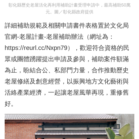
彰化縣歷史老屋活化再利用補助計畫受理申請中，最高補助50萬
元。圖／彰化縣政府提供
詳細補助規範及相關申請書件表格置於文化局
官網-老屋計畫-老屋補助辦法（網址為：
https://reurl.cc/Nxpn79
），歡迎符合資格的民
眾或團體踴躍提出申請及參與，補助案件額滿
為止，盼結合公、私部門力量，合作推動歷史
老屋修繕及創意經營，以振興地方文化藝術與
活絡產業經濟，一起讓老屋風華再現，重修舊
好。