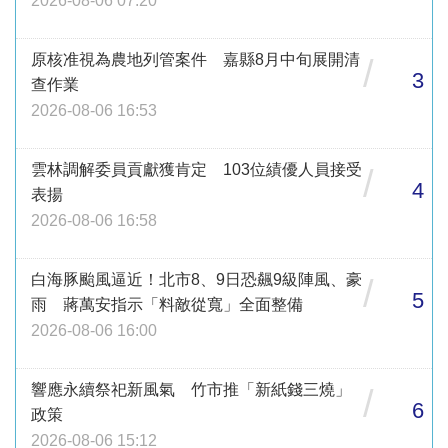
2026-08-06 07:20
原核准視為農地列管案件 嘉縣8月中旬展開清
/
3
查作業
2026-08-06 16:53
雲林調解委員貢獻獲肯定 103位績優人員接受
/
4
表揚
2026-08-06 16:58
白海豚颱風逼近！北市8、9日恐飆9級陣風、豪
/
5
雨 蔣萬安指示「料敵從寬」全面整備
2026-08-06 16:00
響應永續祭祀新風氣 竹市推「新紙錢三燒」
/
6
政策
2026-08-06 15:12