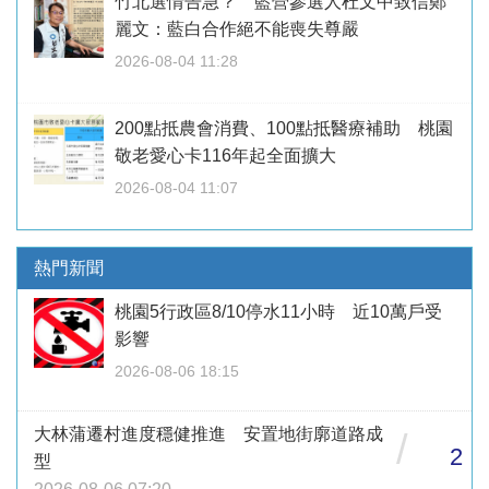
竹北選情告急？ 藍營參選人杜文中致信鄭
麗文：藍白合作絕不能喪失尊嚴
2026-08-04 11:28
200點抵農會消費、100點抵醫療補助 桃園
敬老愛心卡116年起全面擴大
2026-08-04 11:07
熱門新聞
桃園5行政區8/10停水11小時 近10萬戶受
影響
2026-08-06 18:15
大林蒲遷村進度穩健推進 安置地街廓道路成
/
2
型