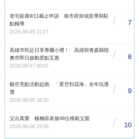
老宅延壽9/11截止申請 南市府加強宣導與駐
/
7
點輔導
2026-08-05 11:27
高雄市民赴日享專屬小禮！ 高雄與青森縣陸
/
8
奧市即日啟動景點互惠
2026-08-07 00:07
貓空亮點活動起跑 「星空到花海」全年玩透
/
9
透
2026-08-05 18:33
父出真愛 楊梅區表揚46位模範父親
/
10
2026-08-06 15:56