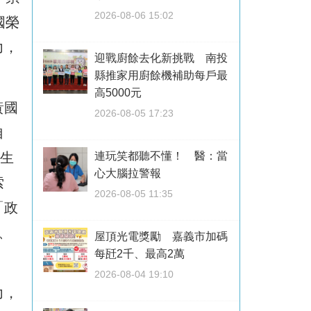
2026-08-06 15:02
國榮
力，
迎戰廚餘去化新挑戰 南投
縣推家用廚餘機補助每戶最
高5000元
黃國
2026-08-05 17:23
自
連玩笑都聽不懂！ 醫：當
學生
心大腦拉警報
索
2026-08-05 11:35
「政
、
屋頂光電獎勵 嘉義市加碼
每瓩2千、最高2萬
！
2026-08-04 19:10
力，