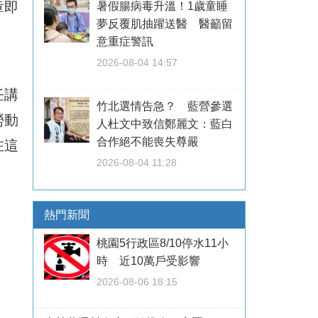
章即
暑假腸病毒升溫！1歲童睡
夢反覆肌抽躍送醫 醫籲留
意重症警訊
2026-08-04 14:57
任講
竹北選情告急？ 藍營參選
勞動
人杜文中致信鄭麗文：藍白
合作絕不能喪失尊嚴
在這
2026-08-04 11:28
熱門新聞
桃園5行政區8/10停水11小
時 近10萬戶受影響
2026-08-06 18:15