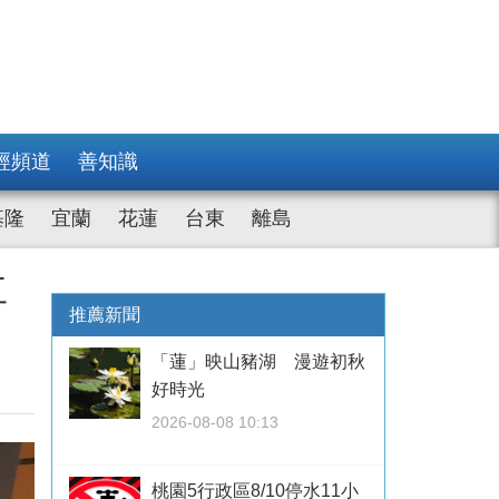
經頻道
善知識
基隆
宜蘭
花蓮
台東
離島
工
推薦新聞
「蓮」映山豬湖 漫遊初秋
好時光
2026-08-08 10:13
桃園5行政區8/10停水11小