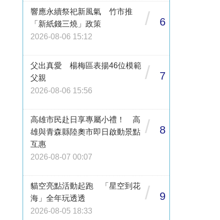
響應永續祭祀新風氣 竹市推
/
6
「新紙錢三燒」政策
2026-08-06 15:12
父出真愛 楊梅區表揚46位模範
/
7
父親
2026-08-06 15:56
高雄市民赴日享專屬小禮！ 高
/
8
雄與青森縣陸奧市即日啟動景點
互惠
2026-08-07 00:07
貓空亮點活動起跑 「星空到花
/
9
海」全年玩透透
2026-08-05 18:33