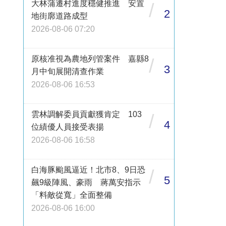
大林蒲遷村進度穩健推進 安置
/
2
地街廓道路成型
2026-08-06 07:20
原核准視為農地列管案件 嘉縣8
/
3
月中旬展開清查作業
2026-08-06 16:53
雲林調解委員貢獻獲肯定 103
/
4
位績優人員接受表揚
2026-08-06 16:58
白海豚颱風逼近！北市8、9日恐
/
5
飆9級陣風、豪雨 蔣萬安指示
「料敵從寬」全面整備
2026-08-06 16:00