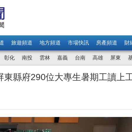
道
旅遊頻道
地方頻道
市場快訊
房產頻道
財
彰化
南投
雲林
嘉義
台南
高雄
屏東
東縣府290位大專生暑期工讀上