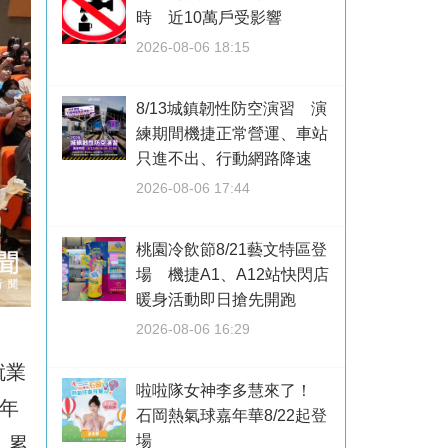
時 近10萬戶受影響
2026-08-06 18:15
8/13城鎮韌性防空演習 演
練期間機捷正常營運、車站
只進不出、行動網路降速
2026-08-06 17:44
桃園冷飲節8/21藝文特區登
場 機捷A1、A12站快閃店
暖身活動即日搶先開跑
2026-08-06 16:29
就業
啦啦隊女神李多慧來了！
年
石岡熱氣球嘉年華8/22起登
場
、累