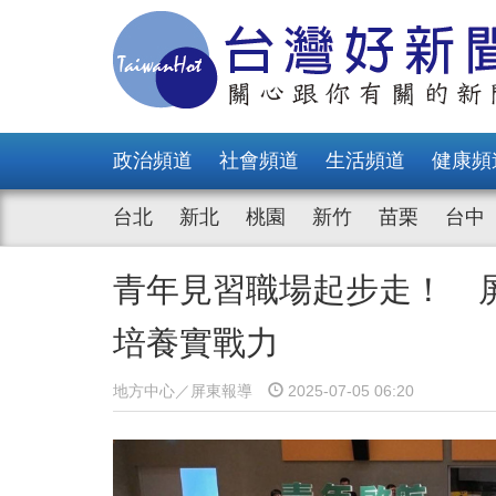
政治頻道
社會頻道
生活頻道
健康頻
台北
新北
桃園
新竹
苗栗
台中
青年見習職場起步走！ 屏
培養實戰力
地方中心／屏東報導
2025-07-05 06:20