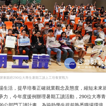
屏東縣府290位大專生暑期工讀上工培養實戰力
場生活，提早培養正確就業觀念及態度，縮短未來
爭力，今年度援例辦理暑期工讀活動，290位大專青
月的公部門工讀計畫。為協助學生提前熟悉職場環境