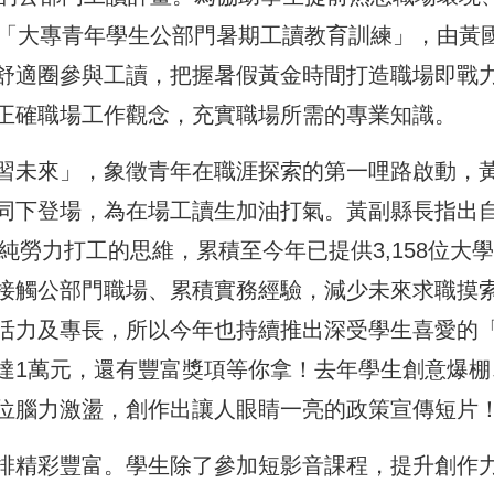
辦「大專青年學生公部門暑期工讀教育訓練」，由黃
舒適圈參與工讀，把握暑假黃金時間打造職場即戰
正確職場工作觀念，充實職場所需的專業知識。
習未來」，象徵青年在職涯探索的第一哩路啟動，
同下登場，為在場工讀生加油打氣。黃副縣長指出
純勞力打工的思維，累積至今年已提供3,158位大
接觸公部門職場、累積實務經驗，減少未來求職摸
活力及專長，所以今年也持續推出深受學生喜愛的
達1萬元，還有豐富獎項等你拿！去年學生創意爆棚
位腦力激盪，創作出讓人眼睛一亮的政策宣傳短片
排精彩豐富。學生除了參加短影音課程，提升創作