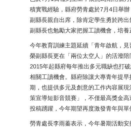
積實戰經驗，縣府勞青處於7月4日舉
副縣長親自出席，除肯定學生勇於跨出
副縣長也勉勵大家把握工讀機會，培養
今年教育訓練主題延續「青年啟航，見
榮副縣長更在「兩位太空人」的活潑陪
2015年起縣府每年推出多元職缺也打破
相關工讀機會。縣府除讓大專青年提早
期，也提供多元及創意的工作內容展現
策宣導短影音競賽」，不僅最高獎金高
投稿踴躍，今年期望再度激發青年與單
勞青處長李雨蓁表示，今年暑期活動安