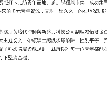
護照打卡走訪青年基地、參加課程與市集，成功集
驗屏東的多元青年資源，實現「留久久」的在地深耕願
事務所黃培鈞律師與新盛力科技公司副理賴怡君擔
大主題切入，帶領學生認識求職陷阱、性別平等、
提前熟悉職場遊戲規則。縣府期許每一位青年都能
打下堅實基礎。