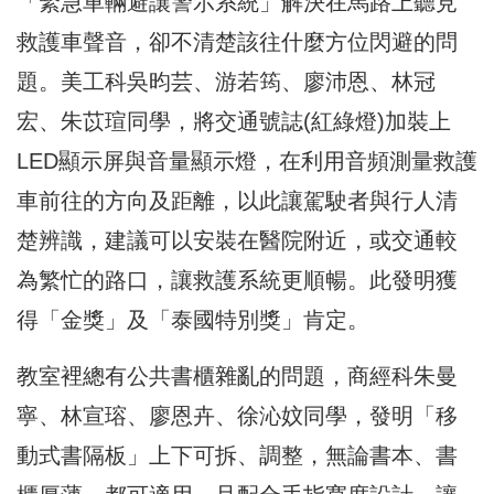
「緊急車輛避讓警示系統」解決在馬路上聽見
救護車聲音，
卻不清楚該往什麼方位閃避的問
題。美工科吳昀芸、游若筠、
廖沛恩、林冠
宏、朱苡瑄同學，將交通號誌(紅綠燈)
加裝上
LED顯示屏與音量顯示燈，
在利用音頻測量救護
車前往的方向及距離，
以此讓駕駛者與行人清
楚辨識，建議可以安裝在醫院附近，
或交通較
為繁忙的路口，讓救護系統更順暢。此發明獲
得「金獎」
及「泰國特別獎」肯定。
教室裡總有公共書櫃雜亂的問題，商經科朱曼
寧、林宣瑢、廖恩卉、
徐沁妏同學，發明「移
動式書隔板」上下可拆、調整，無論書本、
書