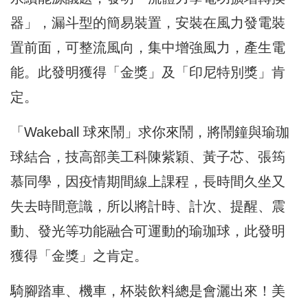
器」，漏斗型的簡易裝置，
安裝在風力發電裝
置前面，可整流風向，集中增強風力，產生電
能。
此發明獲得「金獎」及「印尼特別獎」肯
定。
「Wakeball 球來鬧」求你來鬧，將鬧鐘與瑜珈
球結合，技高部美工科陳紫穎、
黃子芯、張筠
慕同學，因疫情期間線上課程，
長時間久坐又
失去時間意識，所以將計時、計次、提醒、震
動、
發光等功能融合可運動的瑜珈球，此發明
獲得「金獎」之肯定。
騎腳踏車、機車，杯裝飲料總是會灑出來！美