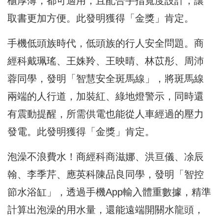
櫃厚薄，都可適用，且配合手指寬度設計，讓
取書更加方便。
此發明獲得「金獎」肯定。
手機低頭族時代，低頭族的行人安全問題。商
經科戴珮瑤、王姝羚、
王映晴、林苡彤、周沛
蓉同學，發明「智慧安全斑馬線」，
將斑馬線
兩端的人行道，加裝紅、綠地燈警示，同時還
有震動提醒，
所需供電也能從人車經過的壓力
發電。此發明獲得「金獎」肯定。
泡澡不浪費水！商經科商滋娜、洪亘儀、凃辰
翰、李季芹、
應英科陳品良同學，發明「智控
節水浴缸」，
透過手機App輸入體重數據，精準
計算出泡澡的用水量，
還能遠端開關水龍頭，