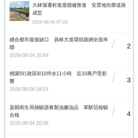
大林蒲遷村進度穩健推進 安置地街廓道路
成型
2026-08-06 07:20
縫合都市最後缺口 員林大道環狀路網全面串
/
2
聯
2026-08-04 20:49
桃園5行政區8/10停水11小時 近10萬戶受影
/
3
響
2026-08-06 18:15
嘉縣衛生局抽驗源春製油廠油品 苯駢芘檢驗
/
4
合格
2026-08-04 20:36