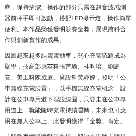
塵，保持清潔。
操作的部分只需在超音波感測
器前揮手即可啟動，
搭配LED提示燈，操作簡單
便利。本作品榮獲發明競賽金獎，
展現跨科合
作與創新實作的成果。
因應越來越多純電電動車，關心充電議題成為
顯學，
技高部應英科張芹瑜、林昀瑢、劉庭
安、美工科陳葳庭、
廣設科黃驛婷，發明「公
車無線充電裝置」，以手機無線充電概念，
設
計在公車專用道下埋設線圈，只要走在公車專
用道上，
就能隨時充電持續運轉，未來也可應
用在無人公車上。此發明獲得「
金獎」肯定。