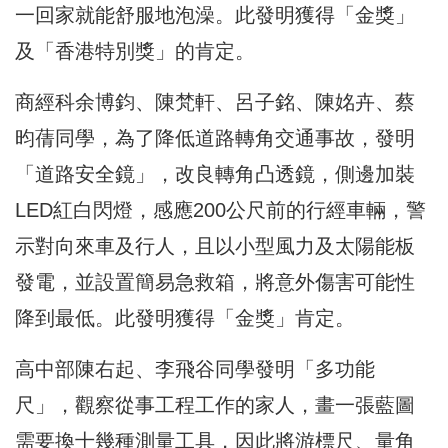
一回家就能舒服地泡澡。此發明獲得「金獎」
及「香港特別獎」的肯定。
商經科余博鈞、陳梵軒、呂子銘、陳姳卉、蔡
昀蒨同學，
為了降低道路轉角交通事故，發明
「道路安全鏡」，
改良轉角凸透鏡，側邊加裝
LED紅白閃燈，
感應200公尺前的行經車輛，警
示對向來車及行人，
且以小型風力及太陽能板
發電，並設置簡易急救箱，
將意外傷害可能性
降到最低。此發明獲得「金獎」肯定。
高中部陳右起、李飛谷同學發明「多功能
尺」，
觀察從事工程工作的家人，畫一張藍圖
需要換十幾種測量工具，
因此將游標尺、量角