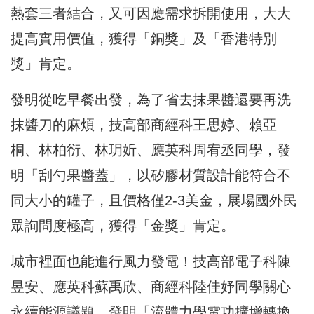
熱套三者結合，又可因應需求拆開使用，大大
提高實用價值，
獲得「銅獎」及「香港特別
獎」肯定。
發明從吃早餐出發，為了省去抹果醬還要再洗
抹醬刀的麻煩，
技高部商經科王思婷、賴亞
桐、林柏衍、林玥妡、
應英科周宥丞同學，發
明「刮勺果醬蓋」，
以矽膠材質設計能符合不
同大小的罐子，且價格僅2-3美金，
展場國外民
眾詢問度極高，獲得「金獎」肯定。
城市裡面也能進行風力發電！技高部電子科陳
昱安、應英科蘇禹欣、
商經科陸佳妤同學關心
永續能源議題，發明「
流體力學電功擴增轉換