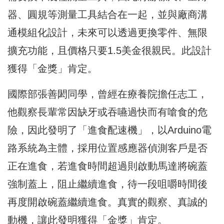
器、圓規等測量工具結合在一起，
並與廠商溝
通模組化設計，未來可以透過更換零件、無限
擴充功能，
且價格只要1.5美金很親民。此設計
獲得「金獎」肯定。
國際部張善閎同學，曾經在療養院擔任志工，
他觀察長輩常因缺牙或吞嚥過快而有嗆食的危
險，因此發明了「
進食配速機」，以Arduino電
路系統為主體，
採用位置感應器偵測客戶是否
正在進食，
若進食時間超過則啟動馬達將碗蓋
強制蓋上，阻止繼續進食，
待一段咀嚼時間後
再度開啟碗蓋繼續進食。真實的觀察、
真誠的
動機，讓此發明獲得「金獎」肯定。