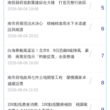
南投縣府規劃重建綜合大樓 打造完整行政區
/
5
2026-08-04 19:06
南市府展現治水決心 積極精進雨水下水道建
/
6
設與維護
2026-08-04 20:52
白海豚颱風逼近！北市8、9日恐飆9級陣風、豪
/
7
雨 蔣萬安指示「料敵從寬」全面整備
2026-08-06 16:00
南市府地政局七件土地開發工程 榮獲國家卓
/
8
越建設獎
2026-08-04 11:02
200點抵農會消費、100點抵醫療補助 桃園敬
/
9