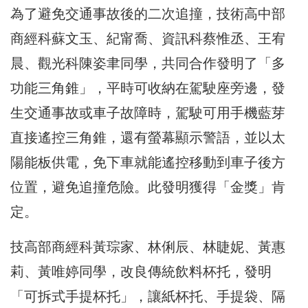
為了避免交通事故後的二次追撞，技術高中部
商經科蘇文玉、
紀甯喬、資訊科蔡惟丞、王宥
晨、觀光科陳姿聿同學，
共同合作發明了「多
功能三角錐」，平時可收納在駕駛座旁邊，
發
生交通事故或車子故障時，駕駛可用手機藍芽
直接遙控三角錐，
還有螢幕顯示警語，並以太
陽能板供電，
免下車就能遙控移動到車子後方
位置，避免追撞危險。此發明獲得「
金獎」肯
定。
技高部商經科黃琮家、林俐辰、林睫妮、黃惠
莉、黃唯婷同學，
改良傳統飲料杯托，發明
「可拆式手提杯托」，讓紙杯托、手提袋、
隔