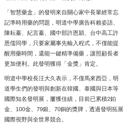
「智慧藥盒」的發明來自關心家中長輩經常忘
記準時用藥的問題，
明道中學廣告科賴姿語、
陳耘蓁、紀言蓁、國中部許恩穎、
台中高工許
恩儒同學，只要家屬事先輸入程式，
不僅能提
醒用藥時間，還能一鍵精準備藥，讓照顧長者
更加便利。
此發明獲得「金獎」肯定。
明道中學校長汪大久表示，不僅馬來西亞，
明
道學生們的發明與創新在韓國、泰國與日本等
國際知名發明展，
屢獲佳績，目前已累積2鉑
金、100金、79銀、70銅的獎牌，
透過發明拓展
國際視野與全世界競合。