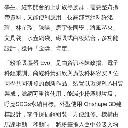
學生、
經常開會的上班族等族群，需要整齊攜
帶資料，又能便利應用。
技高部商經科許洺
瑄、林芷璇、陳暘、唐宇安同學，將風琴夾、
文具袋、水壺網袋、磁吸式白板結合，多功能
設計，獲得「金獎」
肯定。
「粉筆吸塵器 Evo」是由資訊科陳政揚、電子
科鍾秉訓、
商經科黃妍欣與廣設科林容安四位
同學共同研發的創新作品。
裝置以環保PLA材質
製成，濾網可重複使用，能減少粉塵與垃圾，
呼應SDGs永續目標。外型使用 Onshape 3D建
模設計，零件採插銷組裝，方便維修。機構由
馬達驅動，
移動時，將粉筆推入盒中並吸入粉