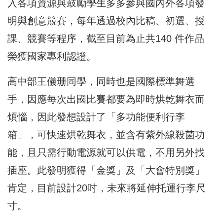
入各項資源與鼓勵學生多多參與國內外各項發
明與創意競賽，
每年透過校內比稿、初選、授
課、競賽等程序，
截至目前為止共140 件作品
榮獲國家專利認證。
高中部王儀珊同學，同時也是國際標準舞選
手，
因應每次出國比賽都要為即時烘乾舞衣而
煩惱，因此發想設計了「
多功能便利行李
箱」，可快速烘乾舞衣，並含有紫外線殺菌功
能，
且只需行動電源就可以供電，不用另外找
插座。此發明獲得「金獎」
及「大會特別獎」
肯定，目前設計20吋，
未來將延伸托運行李尺
寸。