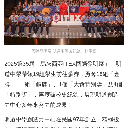
國際發明展 明道中學破紀錄。林重鎣
2025第35屆「馬來西亞ITEX國際發明展」，
明
道中學帶領19組學生前往參賽，勇奪18組「金
牌」、1組「
銅牌」、1個「大會特別獎」及4個
「特別獎」，再度破校史紀錄，
展現明道創造
力中心多年來努力的成果！
明道中學創造力中心在民國97年創立，
積極投