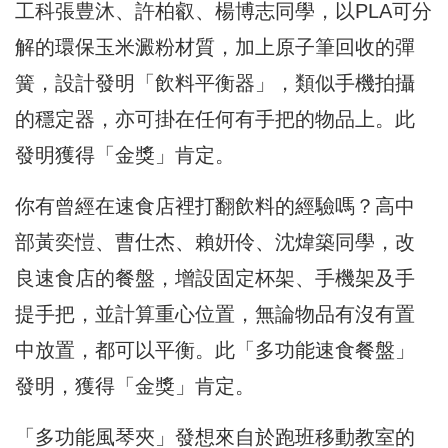
工科張豊沐、許柏叡、
楊博志同學，以PLA可分
解的環保玉米澱粉材質，
加上原子筆回收的彈
簧，設計發明「飲料平衡器」，
類似手機拍攝
的穩定器，亦可掛在任何有手把的物品上。
此
發明獲得「金獎」肯定。
你有曾經在速食店裡打翻飲料的經驗嗎？高中
部黃奕愷、曹仕杰、
賴姸伶、沈煒築同學，改
良速食店的餐盤，增設固定杯架、
手機架及手
提手把，並計算重心位置，無論物品有沒有置
中放置，
都可以平衡。此「多功能速食餐盤」
發明，獲得「金獎」肯定。
「多功能風琴夾」發想來自於跑班移動教室的