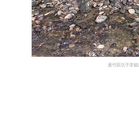
蘆竹區坑子里貓