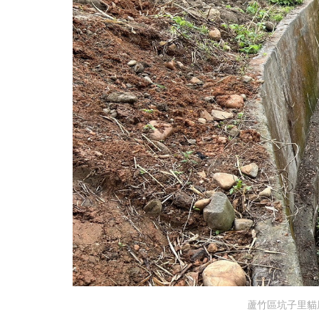
蘆竹區坑子里貓