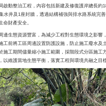
局啟動整治工程，內容包括新建及修復護岸總長約18
座集水井及1座封牆，透過結構補強與排水路系統完善
生命財產安全。
周邊生態資源豐富，為減少工程對生態環境之影響
施工前將工區周邊設置防護設施，防止施工廢水及
於施工期間儘量縮小施工範圍，採階段式分區施工
，以維護當地生態平衡，落實工程與環境共融之目