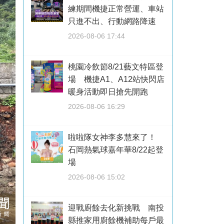
練期間機捷正常營運、車站
只進不出、行動網路降速
2026-08-06 17:44
桃園冷飲節8/21藝文特區登
場 機捷A1、A12站快閃店
暖身活動即日搶先開跑
2026-08-06 16:29
啦啦隊女神李多慧來了！
石岡熱氣球嘉年華8/22起登
場
2026-08-06 15:02
迎戰廚餘去化新挑戰 南投
縣推家用廚餘機補助每戶最