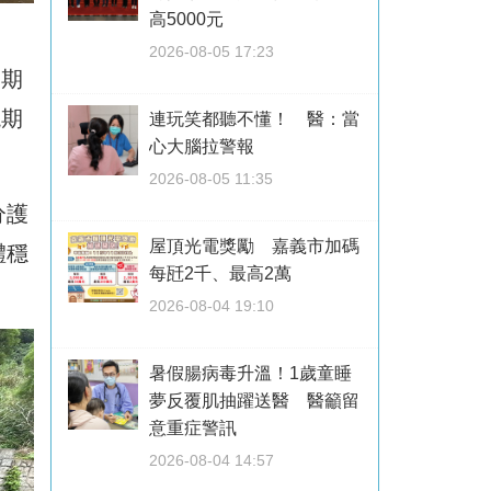
高5000元
2026-08-05 17:23
工期
現期
連玩笑都聽不懂！ 醫：當
心大腦拉警報
2026-08-05 11:35
分護
屋頂光電獎勵 嘉義市加碼
體穩
每瓩2千、最高2萬
2026-08-04 19:10
暑假腸病毒升溫！1歲童睡
夢反覆肌抽躍送醫 醫籲留
意重症警訊
2026-08-04 14:57