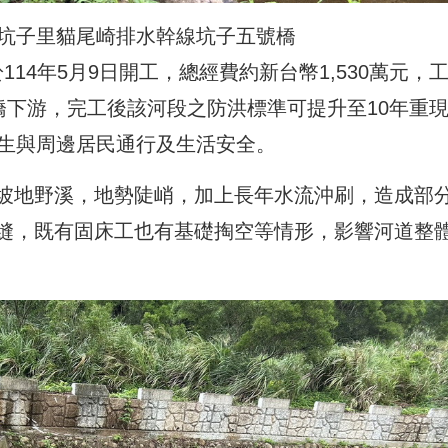
區坑子里貓尾崎排水幹線坑子五號橋
計於114年5月9日開工，總經費約新台幣1,530萬元，
橋下游，完工後該河段之防洪標準可提升至10年重
發生與周邊居民通行及生活安全。
坡地野溪，地勢陡峭，加上長年水流沖刷，造成部
縫，既有固床工也有基礎掏空等情形，影響河道整