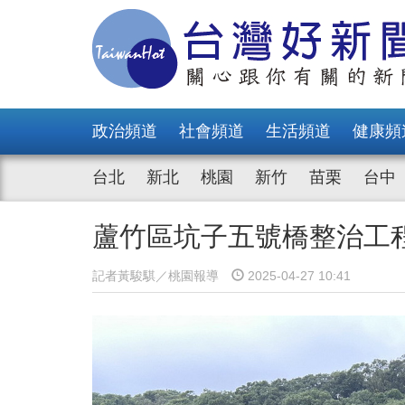
政治頻道
社會頻道
生活頻道
健康頻
台北
新北
桃園
新竹
苗栗
台中
蘆竹區坑子五號橋整治工
記者黃駿騏／桃園報導
2025-04-27 10:41