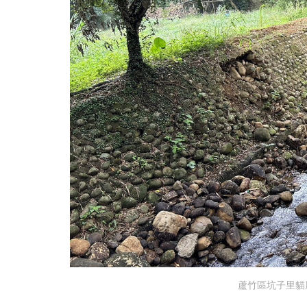
蘆竹區坑子里貓