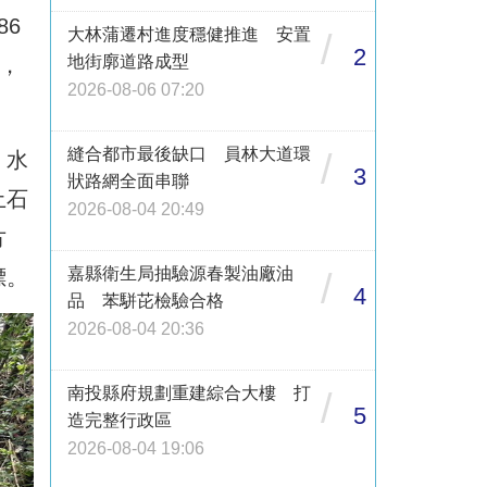
6
大林蒲遷村進度穩健推進 安置
/
2
地街廓道路成型
，
2026-08-06 07:20
縫合都市最後缺口 員林大道環
/
，水
3
狀路網全面串聯
土石
2026-08-04 20:49
方
嘉縣衛生局抽驗源春製油廠油
標。
/
4
品 苯駢芘檢驗合格
2026-08-04 20:36
南投縣府規劃重建綜合大樓 打
/
5
造完整行政區
2026-08-04 19:06