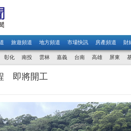
道
旅遊頻道
地方頻道
市場快訊
房產頻道
財
彰化
南投
雲林
嘉義
台南
高雄
屏東
程 即將開工