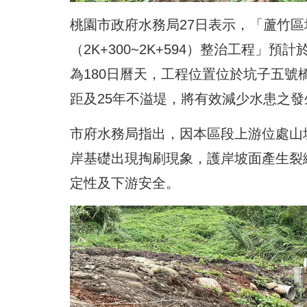
桃園市政府水務局27日表示，「蘆竹
（2K+300~2K+594）整治工程」預
為180日曆天，工程位置位於坑子五號
距及25年不溢堤，將有效減少水患之
市府水務局指出，因本區段上游位處山
岸基礎出現掏刷現象，護岸坡面產生裂
定性及下游安全。