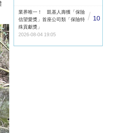
體
業界唯一！ 凱基人壽獲「保險
/
10
信望愛獎」首座公司類「保險特
殊貢獻獎」
2026-08-04 19:05