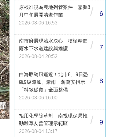
原核准視為農地列管案件 嘉縣8
/
6
月中旬展開清查作業
2026-08-06 16:53
南市府展現治水決心 積極精進
/
7
雨水下水道建設與維護
2026-08-04 20:52
白海豚颱風逼近！北市8、9日恐
/
8
飆9級陣風、豪雨 蔣萬安指示
「料敵從寬」全面整備
2026-08-06 16:00
拒用化學除草劑 南投環保局推
/
9
動雜草友善管理示範區
2026-08-04 13:17