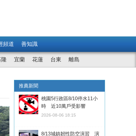
經頻道
善知識
基隆
宜蘭
花蓮
台東
離島
推薦新聞
桃園5行政區8/10停水11小
時 近10萬戶受影響
2026-08-06 18:15
8/13城鎮韌性防空演習 演