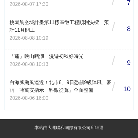
/
7
2026-08-07 17:30
桃園航空城計畫第11標區徵工程順利決標 預
/
8
計11月開工
2026-08-08 10:19
「蓮」映山豬湖 漫遊初秋好時光
/
9
2026-08-08 10:13
白海豚颱風逼近！北市8、9日恐飆9級陣風、豪
/
10
雨 蔣萬安指示「料敵從寬」全面整備
2026-08-06 16:00
本站由大運聯和國際有限公司所維運