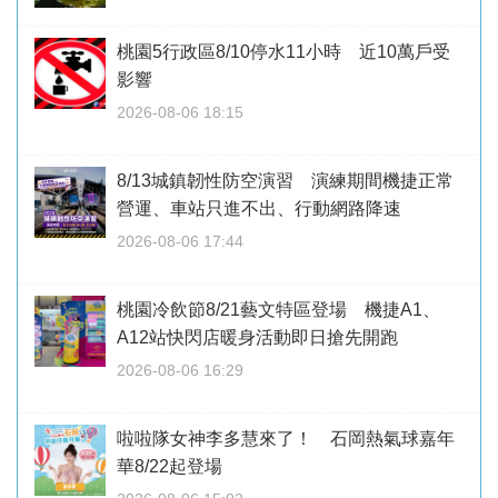
桃園5行政區8/10停水11小時 近10萬戶受
影響
2026-08-06 18:15
8/13城鎮韌性防空演習 演練期間機捷正常
營運、車站只進不出、行動網路降速
2026-08-06 17:44
桃園冷飲節8/21藝文特區登場 機捷A1、
A12站快閃店暖身活動即日搶先開跑
2026-08-06 16:29
啦啦隊女神李多慧來了！ 石岡熱氣球嘉年
華8/22起登場