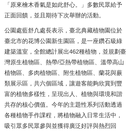
「原來檜木香氣是如此舒心。」多數民眾給予
正面回饋，並且期待下次舉辦的活動。
公園處藍舒凢處長表示，臺北典藏植物園位於
臺北市的花博公園新生園區，是一座鑽石級綠
建築溫室，全館總計展出462種植物，並規劃臺
灣原生植物區、熱帶/亞熱帶植物區、溫帶高山
植物區、多肉植物區、附生植物區、蘭花與蕨
類展示區，共六個區域，讓遊客能夠欣賞到豐
富的植物多樣性，呈現出人、植物與環境和諧
共存的核心價值。今年的主題性系列活動透過
各種植物手作課程，將植物融入日常生活中，
吸引眾多民眾參與並獲得廣泛好評與熱烈回