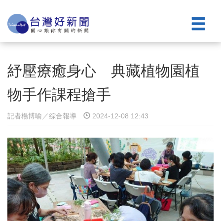
紓壓療癒身心 典藏植物園植
物手作課程搶手
記者楊博喻／綜合報導
2024-12-08 12:43