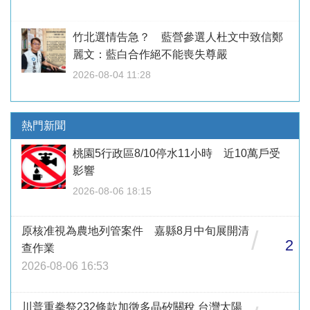
竹北選情告急？ 藍營參選人杜文中致信鄭
麗文：藍白合作絕不能喪失尊嚴
2026-08-04 11:28
熱門新聞
桃園5行政區8/10停水11小時 近10萬戶受
影響
2026-08-06 18:15
原核准視為農地列管案件 嘉縣8月中旬展開清
/
2
查作業
2026-08-06 16:53
川普重拳祭232條款加徵多晶矽關稅 台灣太陽