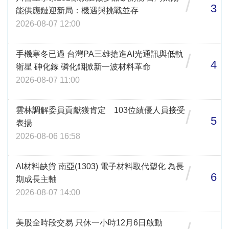
/
3
能供應鏈迎新局：機遇與挑戰並存
2026-08-07 12:00
手機寒冬已過 台灣PA三雄搶進AI光通訊與低軌
/
4
衛星 砷化鎵 磷化銦掀新一波材料革命
2026-08-07 11:00
雲林調解委員貢獻獲肯定 103位績優人員接受
/
5
表揚
2026-08-06 16:58
AI材料缺貨 南亞(1303) 電子材料取代塑化 為長
/
6
期成長主軸
2026-08-07 14:00
美股全時段交易 只休一小時12月6日啟動