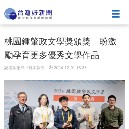
桃園鍾肇政文學獎頒獎 盼激
勵孕育更多優秀文學作品
記者葉志成／桃園報導
2024-12-01 18:36