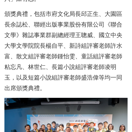
頒獎典禮，包括市府文化局長邱正生、大園區
長余誌松、聯經出版事業股份有限公司《聯合
文學》雜誌事業群副總經理王聰威、國立中央
大學文學院院長楊自平、新詩組評審老師許水
富、散文組評審老師鍾怡雯、童話組評審老師
粘忘凡、林世仁、長篇小說組評審老師凌明
玉，以及短篇小說組評審老師盛浩偉等均一同
出席頒獎典禮。