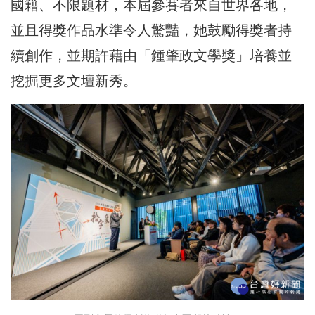
國籍、不限題材，本屆參賽者來自世界各地，
並且得獎作品水準令人驚豔，她鼓勵得獎者持
續創作，並期許藉由「鍾肇政文學獎」培養並
挖掘更多文壇新秀。