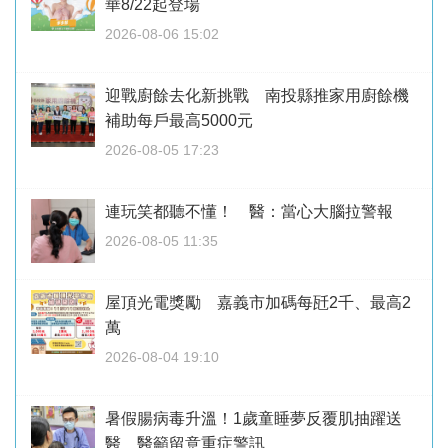
華8/22起登場
2026-08-06 15:02
迎戰廚餘去化新挑戰 南投縣推家用廚餘機
補助每戶最高5000元
2026-08-05 17:23
連玩笑都聽不懂！ 醫：當心大腦拉警報
2026-08-05 11:35
屋頂光電獎勵 嘉義市加碼每瓩2千、最高2
萬
2026-08-04 19:10
暑假腸病毒升溫！1歲童睡夢反覆肌抽躍送
醫 醫籲留意重症警訊