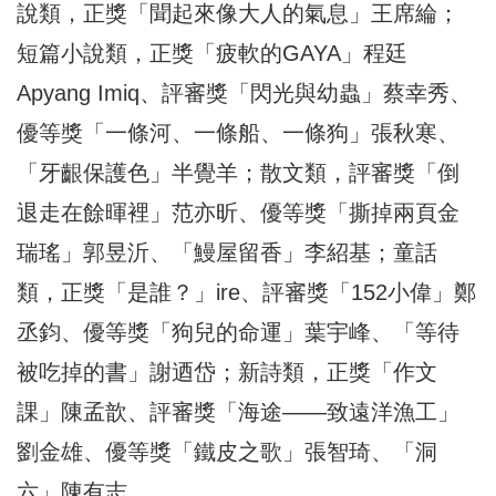
說類，正獎「聞起來像大人的氣息」王席綸；
短篇小說類，正獎「疲軟的GAYA」程廷
Apyang Imiq、評審獎「閃光與幼蟲」蔡幸秀、
優等獎「一條河、一條船、一條狗」張秋寒、
「牙齦保護色」半覺羊；散文類，評審獎「倒
退走在餘暉裡」范亦昕、優等獎「撕掉兩頁金
瑞瑤」郭昱沂、「鰻屋留香」李紹基；童話
類，正獎「是誰？」ire、評審獎「152小偉」鄭
丞鈞、優等獎「狗兒的命運」葉宇峰、「等待
被吃掉的書」謝迺岱；新詩類，正獎「作文
課」陳孟歆、評審獎「海途——致遠洋漁工」
劉金雄、優等獎「鐵皮之歌」張智琦、「洞
六」陳有志。