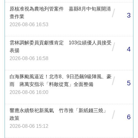
原核准視為農地列管案件 嘉縣8月中旬展開清
/
3
查作業
2026-08-06 16:53
雲林調解委員貢獻獲肯定 103位績優人員接受
/
4
表揚
2026-08-06 16:58
白海豚颱風逼近！北市8、9日恐飆9級陣風、豪
/
5
雨 蔣萬安指示「料敵從寬」全面整備
2026-08-06 16:00
響應永續祭祀新風氣 竹市推「新紙錢三燒」
/
6
政策
2026-08-06 15:12