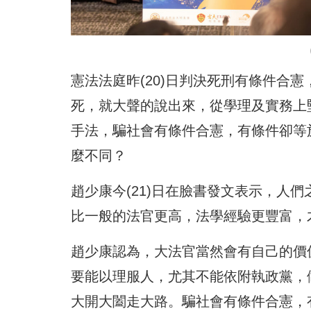
憲法法庭昨(20)日判決死刑有條件合
死，就大聲的說出來，從學理及實務上
手法，騙社會有條件合憲，有條件卻等
麼不同？
趙少康今(21)日在臉書發文表示，人
比一般的法官更高，法學經驗更豐富，
趙少康認為，大法官當然會有自己的價
要能以理服人，尤其不能依附執政黨，
大開大闔走大路。騙社會有條件合憲，