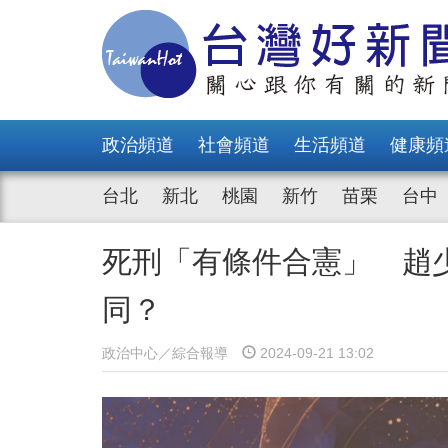
政治頻道
社會頻道
生活頻道
健康頻
台北
新北
桃園
新竹
苗栗
台中
死刑「有條件合憲」 趙
同？
政治中心／綜合報導
2024-09-21 13:02