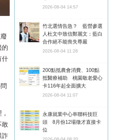
2026-08-04 14:57
竹北選情告急？ 藍營參選
人杜文中致信鄭麗文：藍白
該廢
合作絕不能喪失尊嚴
濫的
2026-08-04 11:28
有什
200點抵農會消費、100點
抵醫療補助 桃園敬老愛心
學問
卡116年起全面擴大
2026-08-04 11:07
理，
永康就業中心串聯科技巨
頭 8月份12場徵才直接卡
不敢
位
跟詐
2026-08-04 08:20