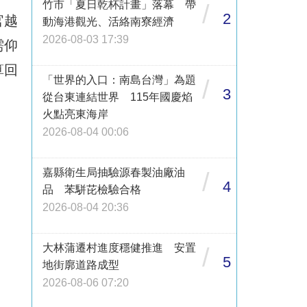
竹市「夏日乾杯計畫」落幕 帶
/
2
官越
動海港觀光、活絡南寮經濟
2026-08-03 17:39
需仰
算回
「世界的入口：南島台灣」為題
/
3
從台東連結世界 115年國慶焰
火點亮東海岸
2026-08-04 00:06
嘉縣衛生局抽驗源春製油廠油
/
4
品 苯駢芘檢驗合格
2026-08-04 20:36
大林蒲遷村進度穩健推進 安置
/
5
地街廓道路成型
2026-08-06 07:20