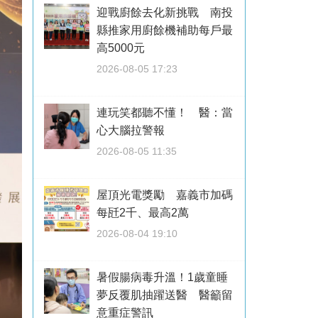
迎戰廚餘去化新挑戰 南投
縣推家用廚餘機補助每戶最
高5000元
2026-08-05 17:23
連玩笑都聽不懂！ 醫：當
心大腦拉警報
2026-08-05 11:35
屋頂光電獎勵 嘉義市加碼
每瓩2千、最高2萬
2026-08-04 19:10
暑假腸病毒升溫！1歲童睡
夢反覆肌抽躍送醫 醫籲留
意重症警訊