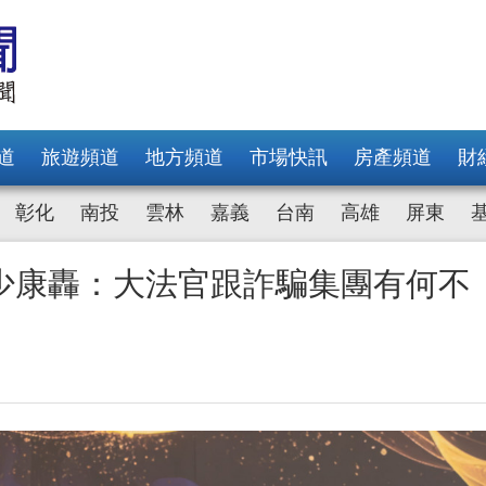
道
旅遊頻道
地方頻道
市場快訊
房產頻道
財
彰化
南投
雲林
嘉義
台南
高雄
屏東
少康轟：大法官跟詐騙集團有何不