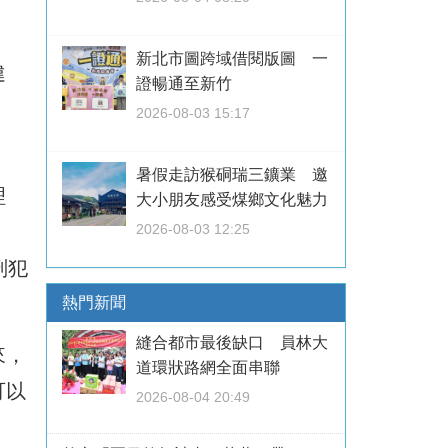
新北市圖跨域借閱版圖 一
違
證暢通至新竹
，
2026-08-03 15:17
暑假走訪猴硐瑞三鑛業 邀
理
大小朋友感受煤鄉文化魅力
2026-08-03 12:25
刑犯
熱門新聞
縫合都市最後缺口 員林大
來，
道環狀路網全面串聯
可以
2026-08-04 20:49