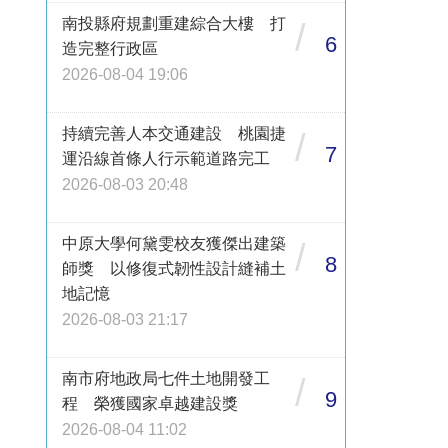
南投縣府規劃重建綜合大樓 打
/
6
造完整行政區
2026-08-04 19:06
持續完善人本交通建設 桃園捷
/
7
運沿線首條人行示範道路完工
2026-08-03 20:48
中原大學何黛雯校友獲傑出建築
/
8
師獎 以修復式韌性設計縫補土
地記憶
2026-08-03 21:17
南市府地政局七件土地開發工
/
9
程 榮獲國家卓越建設獎
2026-08-04 11:02