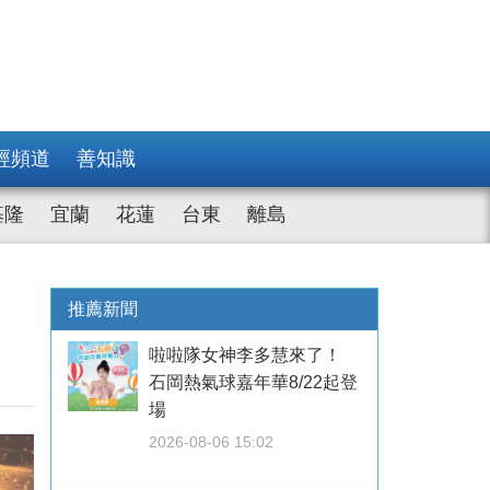
經頻道
善知識
基隆
宜蘭
花蓮
台東
離島
推薦新聞
啦啦隊女神李多慧來了！
石岡熱氣球嘉年華8/22起登
場
2026-08-06 15:02