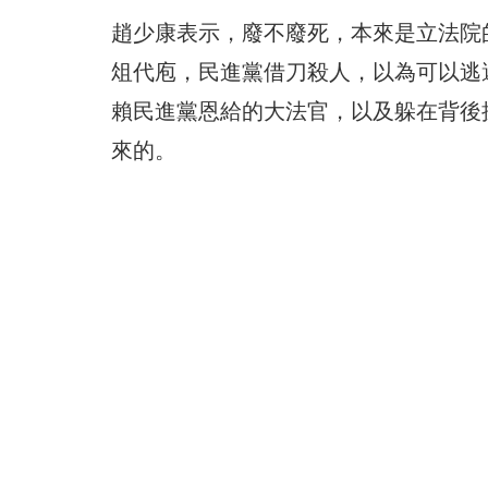
趙少康表示，廢不廢死，本來是立法院
俎代庖，民進黨借刀殺人，以為可以逃
賴民進黨恩給的大法官，以及躲在背後
來的。