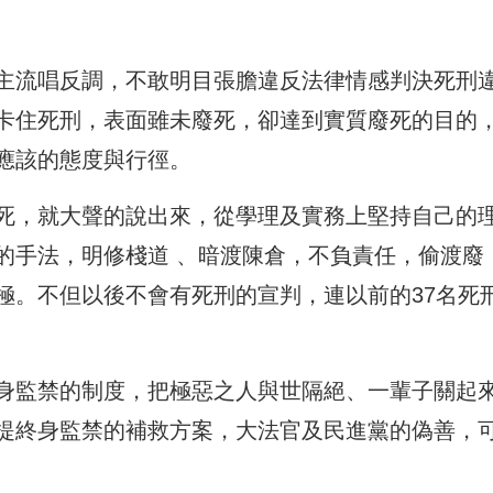
會主流唱反調，不敢明目張膽違反法律情感判決死刑
卡住死刑，表面雖未廢死，卻達到實質廢死的目的
應該的態度與行徑。
死，就大聲的說出來，從學理及實務上堅持自己的
的手法，明修棧道 、暗渡陳倉，不負責任，偷渡廢
極。不但以後不會有死刑的宣判，連以前的37名死
身監禁的制度，把極惡之人與世隔絕、一輩子關起
提終身監禁的補救方案，大法官及民進黨的偽善，