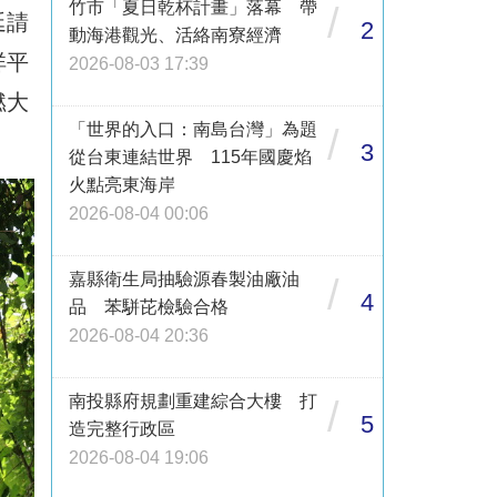
竹市「夏日乾杯計畫」落幕 帶
/
延請
2
動海港觀光、活絡南寮經濟
祥平
2026-08-03 17:39
燃大
「世界的入口：南島台灣」為題
/
3
從台東連結世界 115年國慶焰
火點亮東海岸
2026-08-04 00:06
嘉縣衛生局抽驗源春製油廠油
/
4
品 苯駢芘檢驗合格
2026-08-04 20:36
南投縣府規劃重建綜合大樓 打
/
5
造完整行政區
2026-08-04 19:06