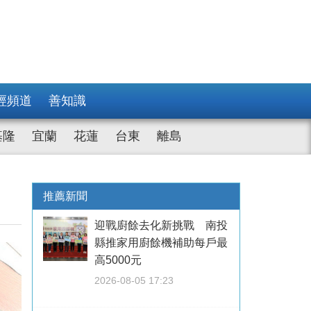
經頻道
善知識
基隆
宜蘭
花蓮
台東
離島
推薦新聞
迎戰廚餘去化新挑戰 南投
縣推家用廚餘機補助每戶最
高5000元
2026-08-05 17:23