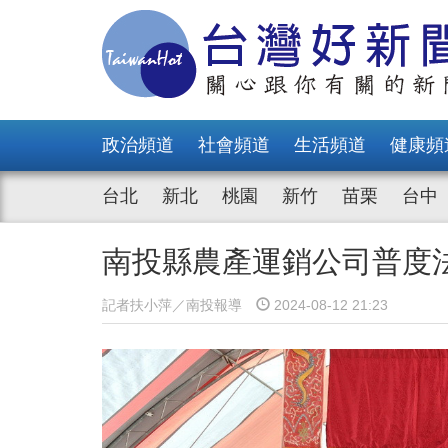
政治頻道
社會頻道
生活頻道
健康頻
台北
新北
桃園
新竹
苗栗
台中
南投縣農產運銷公司普度
記者扶小萍／南投報導
2024-08-12 21:23