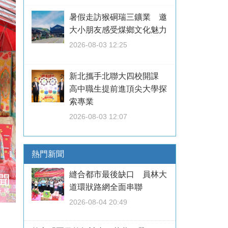
暑假走訪猴硐瑞三鑛業 邀
大小朋友感受煤鄉文化魅力
2026-08-03 12:25
新北攜手北聯大四校開課
高中職生提前進頂尖大學探
索專業
2026-08-03 12:07
熱門新聞
縫合都市最後缺口 員林大
道環狀路網全面串聯
2026-08-04 20:49