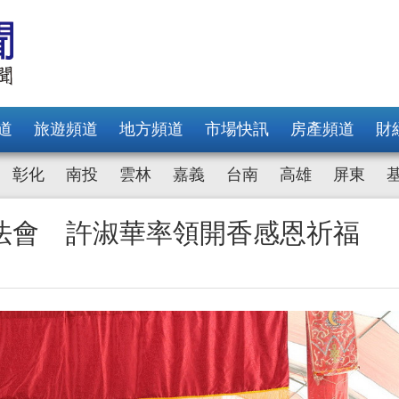
道
旅遊頻道
地方頻道
市場快訊
房產頻道
財
彰化
南投
雲林
嘉義
台南
高雄
屏東
法會 許淑華率領開香感恩祈福