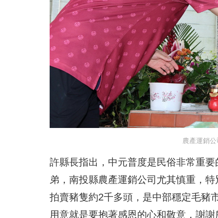
農產運銷公
許縣長指出，中元普度是民俗非常重要
弟，南投縣農產運銷公司尤其慎重，特
拍賣豬隻約2千多頭，是中部穩定毛豬
用意就是要抱著感恩的心和敬意，謝謝