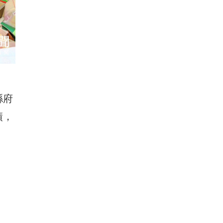
縣府
績，