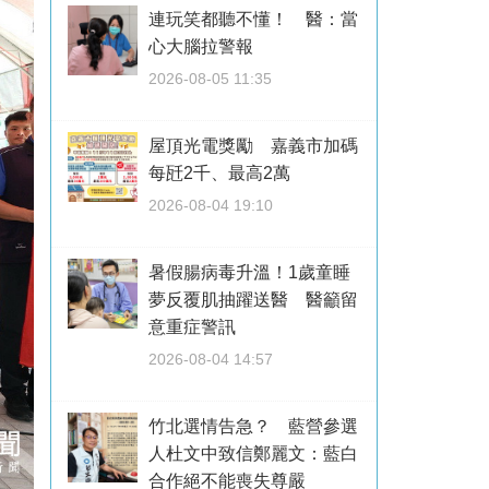
連玩笑都聽不懂！ 醫：當
心大腦拉警報
2026-08-05 11:35
屋頂光電獎勵 嘉義市加碼
每瓩2千、最高2萬
2026-08-04 19:10
暑假腸病毒升溫！1歲童睡
夢反覆肌抽躍送醫 醫籲留
意重症警訊
2026-08-04 14:57
竹北選情告急？ 藍營參選
人杜文中致信鄭麗文：藍白
合作絕不能喪失尊嚴