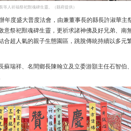
長等人祈福祭祀獸魂碑生靈。（縣府提供）
舉辦年度盛大普度法會，由兼董事長的縣長許淑華主
敬意祭祀獸魂碑生靈，更祈求諸神佛及好兄弟、南
結合超人氣的親子生態園區，跳脫傳統持續以多元
長蘇瑞祥、名間鄉長陳翰立及立委游顥主任石智伯
。