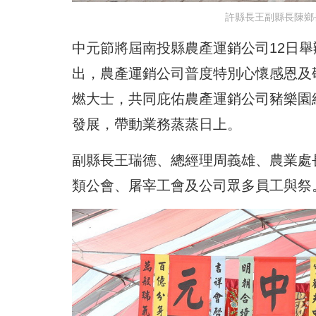
許縣長王副縣長陳鄉
中元節將屆南投縣農產運銷公司12日
出，農產運銷公司普度特別心懷感恩及
燃大士，共同庇佑農產運銷公司豬樂園
發展，帶動業務蒸蒸日上。
副縣長王瑞德、總經理周義雄、農業處
類公會、屠宰工會及公司眾多員工與祭