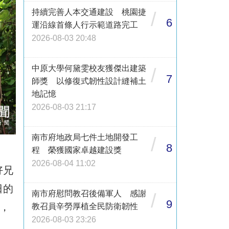
持續完善人本交通建設 桃園捷
/
6
運沿線首條人行示範道路完工
2026-08-03 20:48
中原大學何黛雯校友獲傑出建築
/
7
師獎 以修復式韌性設計縫補土
地記憶
2026-08-03 21:17
南市府地政局七件土地開發工
/
8
程 榮獲國家卓越建設獎
2026-08-04 11:02
好兄
日的
南市府慰問教召後備軍人 感謝
/
9
，
教召員辛勞厚植全民防衛韌性
2026-08-03 23:26