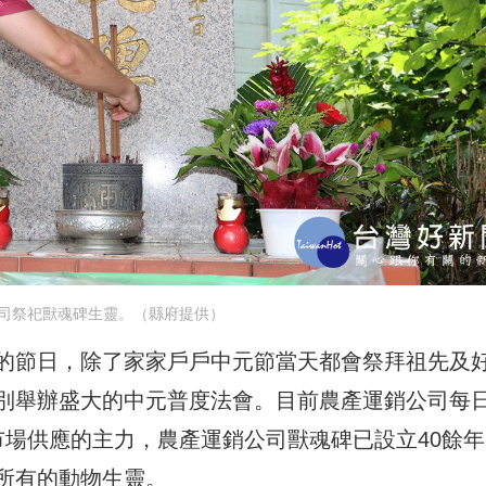
司祭祀獸魂碑生靈。（縣府提供）
的節日，除了家家戶戶中元節當天都會祭拜祖先及
別舉辦盛大的中元普度法會。目前農產運銷公司每
市場供應的主力，農產運銷公司獸魂碑已設立40餘年
所有的動物生靈。