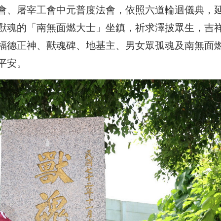
會、屠宰工會中元普度法會，依照六道輪迴儀典，
獸魂的「南無面燃大士」坐鎮，祈求澤披眾生，吉
福德正神、獸魂碑、地基主、男女眾孤魂及南無面
平安。