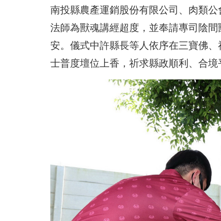
南投縣農產運銷股份有限公司、肉類公
法師為獸魂講經超度，並奉請專司陰間
安。儀式中許縣長等人依序在三寶佛、
士普度壇位上香，祈求縣政順利、合境