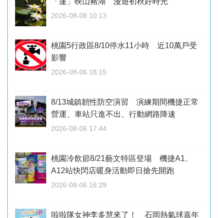
「蓮」映山豬湖 漫遊初秋好時光
2026-08-08 10:13
桃園5行政區8/10停水11小時 近10萬戶受
影響
2026-08-06 18:15
8/13城鎮韌性防空演習 演練期間機捷正常
營運、車站只進不出、行動網路降速
2026-08-06 17:44
桃園冷飲節8/21藝文特區登場 機捷A1、
A12站快閃店暖身活動即日搶先開跑
2026-08-06 16:29
啦啦隊女神李多慧來了！ 石岡熱氣球嘉年