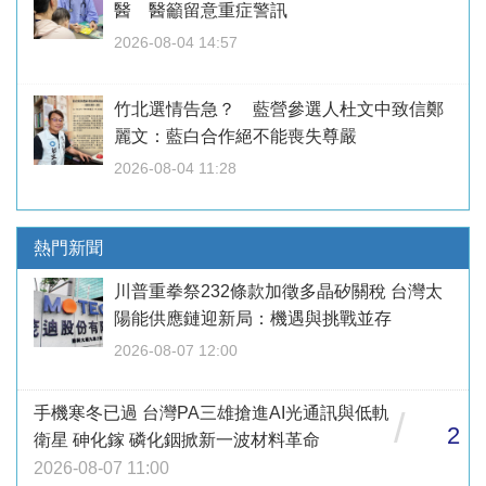
醫 醫籲留意重症警訊
2026-08-04 14:57
竹北選情告急？ 藍營參選人杜文中致信鄭
麗文：藍白合作絕不能喪失尊嚴
2026-08-04 11:28
熱門新聞
川普重拳祭232條款加徵多晶矽關稅 台灣太
陽能供應鏈迎新局：機遇與挑戰並存
2026-08-07 12:00
手機寒冬已過 台灣PA三雄搶進AI光通訊與低軌
/
2
衛星 砷化鎵 磷化銦掀新一波材料革命
2026-08-07 11:00