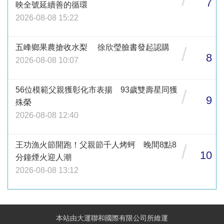
7
映全號延續善的循環
2026-08-08 15:22
五峰鄉果農搶收水梨 徐欣瑩臉書發起認購
/
8
2026-08-08 10:07
56位模範父親獲彰化市表揚 93歲雙壽星同獲
/
9
殊榮
2026-08-08 12:40
王功漁火節開跑！父親節千人烤蚵 晚間8點8
/
10
分鐘煙火迎人潮
2026-08-08 13:12
本站由大運聯和國際有限公司所維運