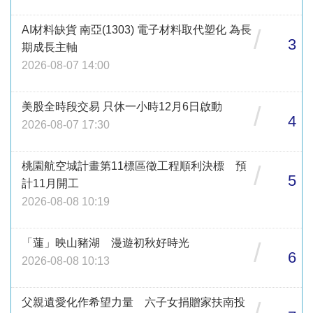
AI材料缺貨 南亞(1303) 電子材料取代塑化 為長
/
3
期成長主軸
2026-08-07 14:00
美股全時段交易 只休一小時12月6日啟動
/
4
2026-08-07 17:30
桃園航空城計畫第11標區徵工程順利決標 預
/
5
計11月開工
2026-08-08 10:19
「蓮」映山豬湖 漫遊初秋好時光
/
6
2026-08-08 10:13
父親遺愛化作希望力量 六子女捐贈家扶南投
/