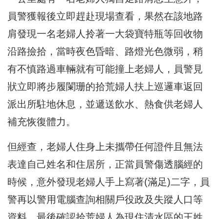
員警獲報後立即趕赴現場查看，果然在該地路
肩發現一名老婦人拎著一大袋寶特瓶等回收物
沿路撿拾，當時夜色昏暗、路燈光色微弱，稍
有不慎路過車輛就有可能撞上老婦人，員警見
狀立即將步履闌珊的拾荒婦人扶上巡邏車返回
派出所駐地休息，並遞送飲水、熱食供老婦人
補充恢復體力。
但經查，老婦人住身上未攜帶任何證件且無法
表達自己姓名和住居所，正當員警傷透腦經的
時候，意外發現老婦人手上寫著(滿足)二字，員
警再以警用電腦查詢相關戶役政及失蹤人口等
資料，最後確認拾荒婦人為現住清水區的王姓