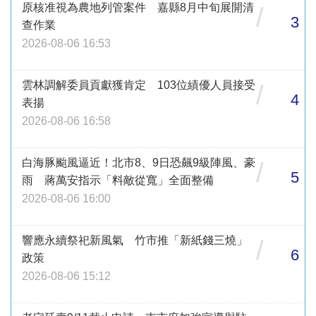
原核准視為農地列管案件 嘉縣8月中旬展開清
/
3
查作業
2026-08-06 16:53
雲林調解委員貢獻獲肯定 103位績優人員接受
/
4
表揚
2026-08-06 16:58
白海豚颱風逼近！北市8、9日恐飆9級陣風、豪
/
5
雨 蔣萬安指示「料敵從寬」全面整備
2026-08-06 16:00
響應永續祭祀新風氣 竹市推「新紙錢三燒」
/
6
政策
2026-08-06 15:12