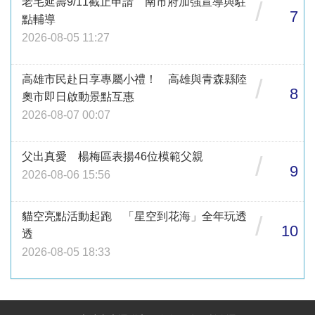
老宅延壽9/11截止申請 南市府加強宣導與駐
/
7
點輔導
2026-08-05 11:27
高雄市民赴日享專屬小禮！ 高雄與青森縣陸
/
8
奧市即日啟動景點互惠
2026-08-07 00:07
父出真愛 楊梅區表揚46位模範父親
/
9
2026-08-06 15:56
貓空亮點活動起跑 「星空到花海」全年玩透
/
10
透
2026-08-05 18:33