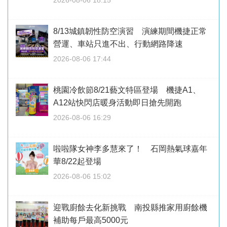
8/13城鎮韌性防空演習 演練期間機捷正常
營運、車站只進不出、行動網路降速
2026-08-06 17:44
桃園冷飲節8/21藝文特區登場 機捷A1、
A12站快閃店暖身活動即日搶先開跑
2026-08-06 16:29
啦啦隊女神李多慧來了！ 石岡熱氣球嘉年
華8/22起登場
2026-08-06 15:02
迎戰廚餘去化新挑戰 南投縣推家用廚餘機
補助每戶最高5000元