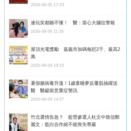
2026-08-05 17:23
連玩笑都聽不懂！ 醫：當心大腦拉警報
2026-08-05 11:35
屋頂光電獎勵 嘉義市加碼每瓩2千、最高2
萬
2026-08-04 19:10
暑假腸病毒升溫！1歲童睡夢反覆肌抽躍送
醫 醫籲留意重症警訊
2026-08-04 14:57
竹北選情告急？ 藍營參選人杜文中致信鄭
麗文：藍白合作絕不能喪失尊嚴