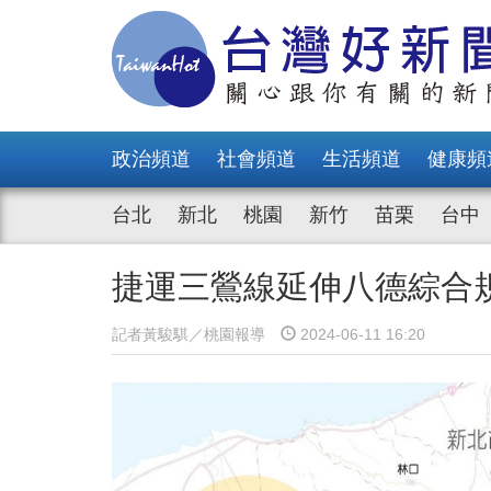
政治頻道
社會頻道
生活頻道
健康頻
台北
新北
桃園
新竹
苗栗
台中
捷運三鶯線延伸八德綜合
記者黃駿騏／桃園報導
2024-06-11 16:20