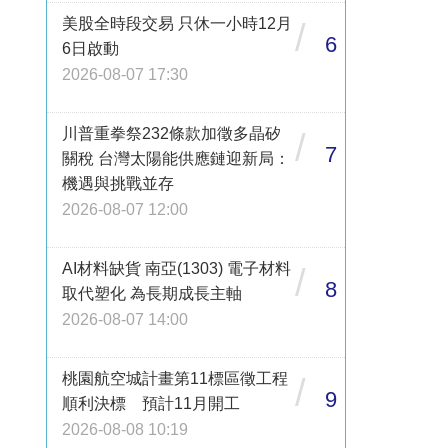
美股全時段交易 只休一小時12月
/
6
6日啟動
2026-08-07 17:30
川普重拳祭232條款加徵多晶矽
/
7
關稅 台灣太陽能供應鏈迎新局：
機遇與挑戰並存
2026-08-07 12:00
AI材料缺貨 南亞(1303) 電子材料
/
8
取代塑化 為長期成長主軸
2026-08-07 14:00
桃園航空城計畫第11標區徵工程
/
9
順利決標 預計11月開工
2026-08-08 10:19