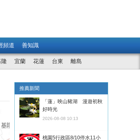
經頻道
善知識
基隆
宜蘭
花蓮
台東
離島
推薦新聞
「蓮」映山豬湖 漫遊初秋
好時光
2026-08-08 10:13
桃園5行政區8/10停水11小