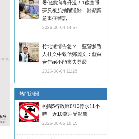
暑假腸病毒升溫！1歲童睡
夢反覆肌抽躍送醫 醫籲留
意重症警訊
2026-08-04 14:57
竹北選情告急？ 藍營參選
人杜文中致信鄭麗文：藍白
合作絕不能喪失尊嚴
2026-08-04 11:28
熱門新聞
桃園5行政區8/10停水11小
時 近10萬戶受影響
2026-08-06 18:15