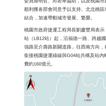
委員魯明哲、邱若華協助，以及桃園市
順利獲各部會同意予以支持。北北桃區
結合，加速帶動城市發展、繁榮。
桃園市政府捷運工程局長劉慶豐局表示
站（LB12站）起，沿福德一路、跨越
強路至介壽路新闢道路」往西南方向，
銜接桃園捷運綠線與G04站共構及站內
費約160億元。