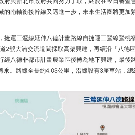
政府與新北市政府共同努力爭取，終於在今日審查
域的南軸銜接幹線又邁進一步，未來生活圈將更加
，捷運三鶯線延伸八德計畫路線自捷運三鶯線鶯桃
國道2號大湳交流道間採取高架興建，再續沿「八德
行經八德非都市計畫農業區後轉為地下興建，最後
轉乘。路線全長約4.03公里，沿線設有3座車站，總