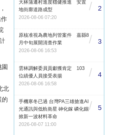
大林蒲遷村進度穩健推進 安置
/
2
，
地街廓道路成型
2026-08-06 07:20
估作
院
原核准視為農地列管案件 嘉縣8
/
計
3
月中旬展開清查作業
2026-08-06 16:53
桃園
雲林調解委員貢獻獲肯定 103
/
4
位績優人員接受表揚
2026-08-06 16:58
北北
展的
手機寒冬已過 台灣PA三雄搶進AI
/
5
光通訊與低軌衛星 砷化鎵 磷化銦
掀新一波材料革命
2026-08-07 11:00