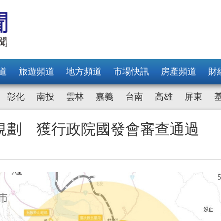
道
旅遊頻道
地方頻道
市場快訊
房產頻道
財
彰化
南投
雲林
嘉義
台南
高雄
屏東
規劃 獲行政院國發會審查通過