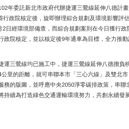
102年委託新北市政府代辦捷運三鶯線延伸八德計畫
日獲得行政院核定後，旋即辦理綜合規劃及環境影響評
1月2日經環境部備查，而綜合規劃案則在今日獲行政
行政院核定，並以核定後9年通車為目標，全力推動
捷運三鶯線均已施工中，捷運三鶯線延伸八德擔負
4公里的距離，就可串聯本市「三心六線」及雙北市
務的版圖，並呼應中央2050淨零碳排政策，串聯
將持續為打造綠色交通運輸環境努力，共創永續發