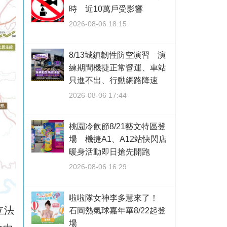
時 近10萬戶受影響
2026-08-06 18:15
8/13城鎮韌性防空演習 演
練期間機捷正常營運、車站
只進不出、行動網路降速
2026-08-06 17:44
桃園冷飲節8/21藝文特區登
場 機捷A1、A12站快閃店
暖身活動即日搶先開跑
2026-08-06 16:29
啦啦隊女神李多慧來了！
立法
石岡熱氣球嘉年華8/22起登
場