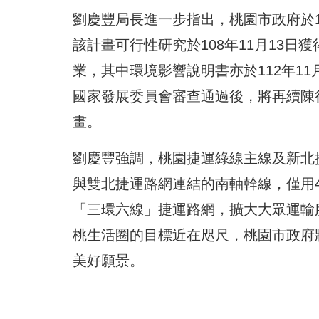
劉慶豐局長進一步指出，桃園市政府於
該計畫可行性研究於108年11月13
業，其中環境影響說明書亦於112年1
國家發展委員會審查通過後，將再續陳
畫。
劉慶豐強調，桃園捷運綠線主線及新北
與雙北捷運路網連結的南軸幹線，僅用
「三環六線」捷運路網，擴大大眾運輸服
桃生活圈的目標近在咫尺，桃園市政府
美好願景。