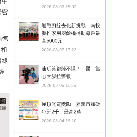
會中
2026-08-06 15:02
緊密
迎戰廚餘去化新挑戰 南投
縣推家用廚餘機補助每戶最
福德
高5000元
區和
2026-08-05 17:23
路線
連玩笑都聽不懂！ 醫：當
經
心大腦拉警報
2026-08-05 11:35
屋頂光電獎勵 嘉義市加碼
每瓩2千、最高2萬
2026-08-04 19:10