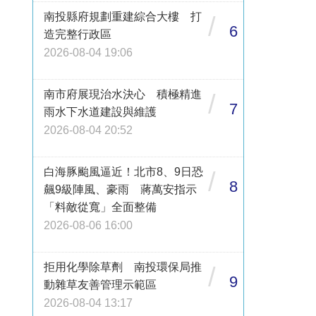
南投縣府規劃重建綜合大樓 打
/
6
造完整行政區
2026-08-04 19:06
南市府展現治水決心 積極精進
/
7
雨水下水道建設與維護
2026-08-04 20:52
白海豚颱風逼近！北市8、9日恐
/
8
飆9級陣風、豪雨 蔣萬安指示
「料敵從寬」全面整備
2026-08-06 16:00
拒用化學除草劑 南投環保局推
/
9
動雜草友善管理示範區
2026-08-04 13:17