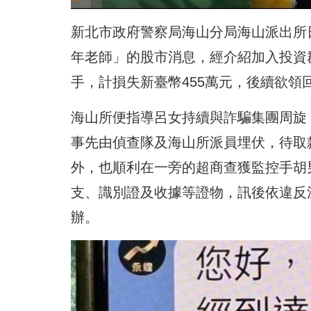
新北市政府警察局海山分局海山派出所
年老師」的股市消息，經介紹加入投資
手，計損失新臺幣455萬元，後續欲
海山所便指導呂女持續與詐騙集團周旋，
事先由偵查隊及海山所派員埋伏，待取
外，也順利在一旁的超商查獲監控手胡男
支、識別證及收據等證物，訊後依違反
辦。