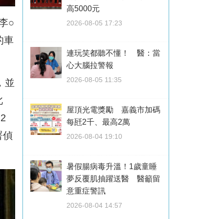
高5000元
李○
2026-08-05 17:23
的車
連玩笑都聽不懂！ 醫：當
心大腦拉警報
2026-08-05 11:35
，並
此
屋頂光電獎勵 嘉義市加碼
2
每瓩2千、最高2萬
署偵
2026-08-04 19:10
暑假腸病毒升溫！1歲童睡
夢反覆肌抽躍送醫 醫籲留
意重症警訊
2026-08-04 14:57