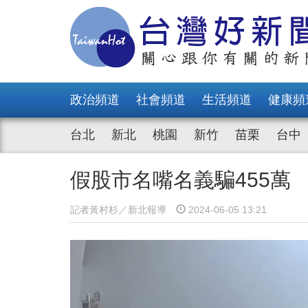
政治頻道
社會頻道
生活頻道
健康頻
台北
新北
桃園
新竹
苗栗
台中
假股市名嘴名義騙455萬
記者黃村杉／新北報導
2024-06-05 13:21