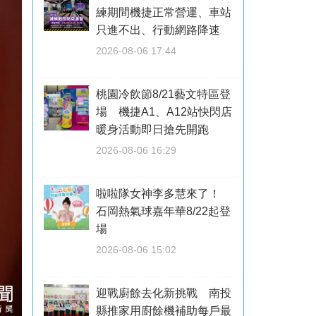
練期間機捷正常營運、車站
只進不出、行動網路降速
2026-08-06 17:44
桃園冷飲節8/21藝文特區登
場 機捷A1、A12站快閃店
暖身活動即日搶先開跑
2026-08-06 16:29
啦啦隊女神李多慧來了！
石岡熱氣球嘉年華8/22起登
場
2026-08-06 15:02
迎戰廚餘去化新挑戰 南投
縣推家用廚餘機補助每戶最