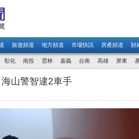
道
旅遊頻道
地方頻道
市場快訊
房產頻道
財
彰化
南投
雲林
嘉義
台南
高雄
屏東
 海山警智逮2車手