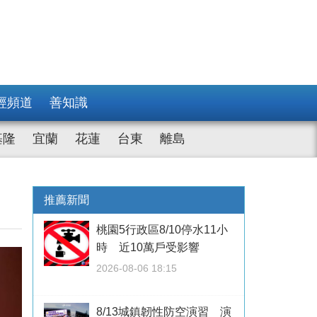
經頻道
善知識
基隆
宜蘭
花蓮
台東
離島
推薦新聞
桃園5行政區8/10停水11小
時 近10萬戶受影響
2026-08-06 18:15
8/13城鎮韌性防空演習 演