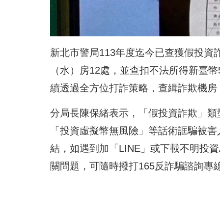
新北市警局113年度迄今已查獲假投資詐
（水）房12處，並查扣不法所得新臺幣5
續透過全方位打詐策略，查緝詐欺機房
分局長陳保緒表示，「假投資詐欺」類
「投資虛擬幣無風險」等話術誆騙被害
結，如遇到加「LINE」或下載不明投
關問題，可隨時撥打165反詐騙諮詢