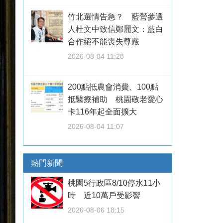
竹北選情告急？ 藍營參選
人杜文中致信鄭麗文：藍白
合作絕不能喪失尊嚴
2026-08-04 11:28
200點抵農會消費、100點
抵醫療補助 桃園敬老愛心
卡116年起全面擴大
2026-08-04 11:07
熱門新聞
桃園5行政區8/10停水11小
時 近10萬戶受影響
2026-08-06 18:15