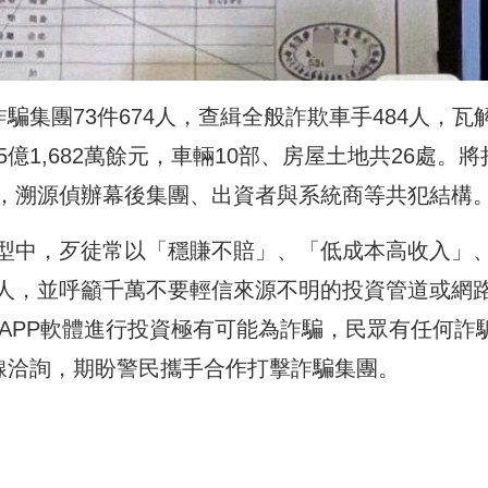
騙集團73件674人，查緝全般詐欺車手484人，瓦
億1,682萬餘元，車輛10部、房屋土地共26處。將
，溯源偵辦幕後集團、出資者與系統商等共犯結構
型中，歹徒常以「穩賺不賠」、「低成本高收入」
人，並呼籲千萬不要輕信來源不明的投資管道或網
資APP軟體進行投資極有可能為詐騙，民眾有任何詐
專線洽詢，期盼警民攜手合作打擊詐騙集團。