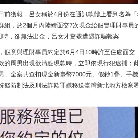
日前獲報，呂女稱於4月份在通訊軟體上看到名為「
群組，於2個月內陸續面交7次現金給假冒理財專員
領回時，卻無法出金，呂女才驚覺遭遇詐騙報案。
假意與理財專員約定於6月4日10時許至住處面交
款的周男出現欲清點現款時，立即依現行犯逮捕；
。全案共查扣現金新臺幣7000元、假鈔1疊、手機
洗錢防制法及刑法詐欺罪嫌移送臺灣新北地方檢察