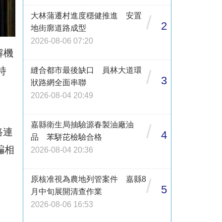
大林蒲遷村進度穩健推進 安置
/
2
地街廓道路成型
2026-08-06 07:20
解機
持
縫合都市最後缺口 員林大道環
/
3
狀路網全面串聯
。
2026-08-04 20:49
、
嘉縣衛生局抽驗源春製油廠油
/
路連
4
品 苯駢芘檢驗合格
騙相
2026-08-04 20:36
原核准視為農地列管案件 嘉縣8
/
5
月中旬展開清查作業
2026-08-06 16:53