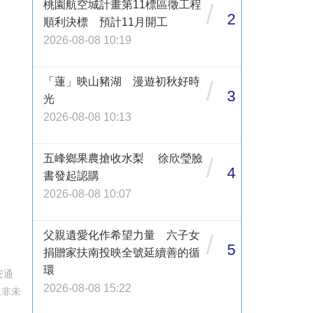
桃園航空城計畫第11標區徵工程
/
2
順利決標 預計11月開工
2026-08-08 10:19
「蓮」映山豬湖 漫遊初秋好時
/
3
光
2026-08-08 10:13
五峰鄉果農搶收水梨 徐欣瑩臉
/
4
書發起認購
2026-08-08 10:07
父親遺愛化作希望力量 六子女
/
5
捐贈家扶南投映全號延續善的循
環
安通
2026-08-08 15:22
並非未