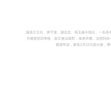
議員王立任、黃守達、謝志忠、張玉嬿今指出，一名高中
月雖曾想回學校，卻又無法面對，後來作罷，沒想到在今
霸凌申請，家長2月22日提出後，