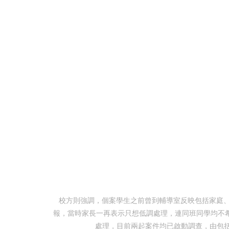
校方則強調，個案學生之前曾到輔導室反映包括家庭、
報，當時家長一再表示只想低調處理，連同班同學均不希
處理，目前兩起案件均已啟動調查，由包