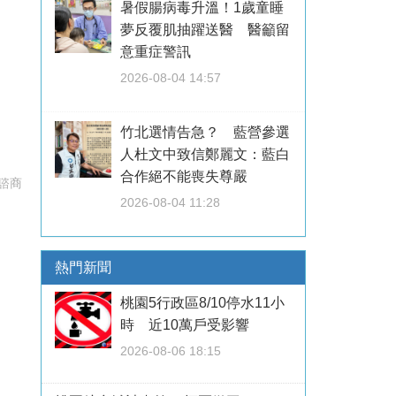
暑假腸病毒升溫！1歲童睡
夢反覆肌抽躍送醫 醫籲留
意重症警訊
2026-08-04 14:57
竹北選情告急？ 藍營參選
人杜文中致信鄭麗文：藍白
合作絕不能喪失尊嚴
諮商
2026-08-04 11:28
熱門新聞
桃園5行政區8/10停水11小
時 近10萬戶受影響
2026-08-06 18:15