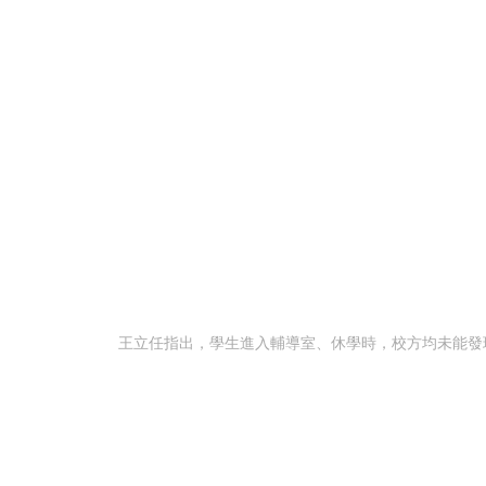
王立任指出，學生進入輔導室、休學時，校方均未能發