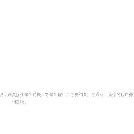
現，錯失接住學生時機，等學生輕生了才要調查、才通報，這樣的程序難
問題嗎。