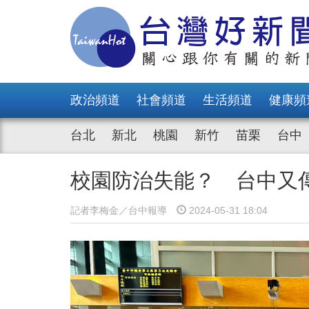
政治頻道
社會頻道
生活頻道
健康頻
台北
新北
桃園
新竹
苗栗
台中
校園防治失能？ 台中又
記者李梅金／台中報導
2024-05-31 18:04