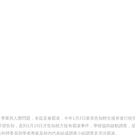
學業與人際問題，未提及被霸凌，今年1月2日家長告知輕生後有進行校
望告知，直到1月19日才告知校方疑有霸凌事件，學校協助啟動調查，
括外聘委員與學者專家及校內代表組成調查小組調查是否涉霸凌。