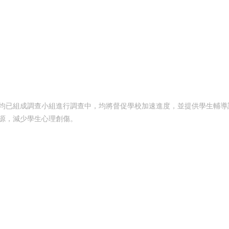
均已組成調查小組進行調查中，均將督促學校加速進度，並提供學生輔導
源，減少學生心理創傷。