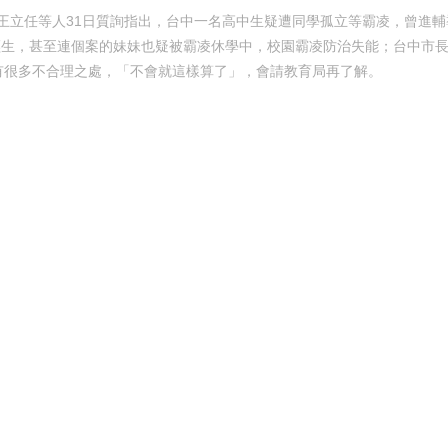
王立任等人31日質詢指出，台中一名高中生疑遭同學孤立等霸凌，曾進輔
輕生，甚至連個案的妹妹也疑被霸凌休學中，校園霸凌防治失能；台中市
有很多不合理之處，「不會就這樣算了」，會請教育局再了解。