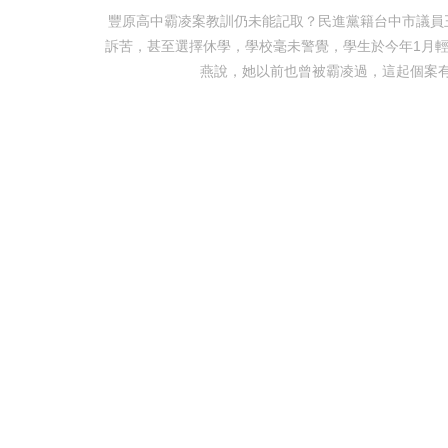
豐原高中霸凌案教訓仍未能記取？民進黨籍台中市議員
訴苦，甚至選擇休學，學校毫未警覺，學生於今年1月
燕說，她以前也曾被霸凌過，這起個案