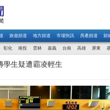
道
旅遊頻道
地方頻道
市場快訊
房產頻道
財
彰化
南投
雲林
嘉義
台南
高雄
屏東
傳學生疑遭霸凌輕生