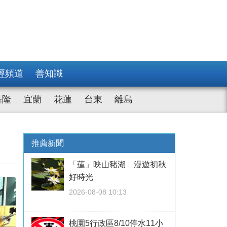
經頻道
善知識
基隆
宜蘭
花蓮
台東
離島
推薦新聞
「蓮」映山豬湖 漫遊初秋
好時光
2026-08-08 10:13
桃園5行政區8/10停水11小