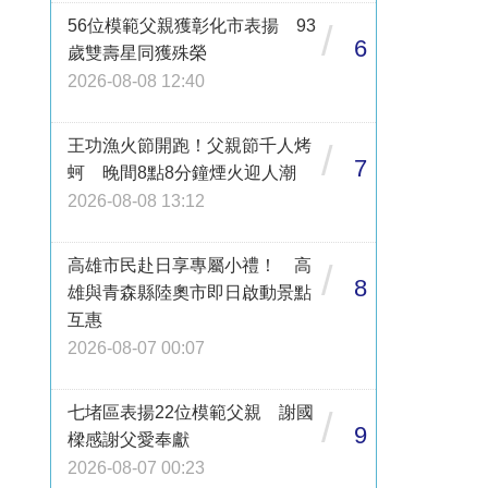
56位模範父親獲彰化市表揚 93
/
6
歲雙壽星同獲殊榮
2026-08-08 12:40
王功漁火節開跑！父親節千人烤
/
7
蚵 晚間8點8分鐘煙火迎人潮
2026-08-08 13:12
高雄市民赴日享專屬小禮！ 高
/
8
雄與青森縣陸奧市即日啟動景點
互惠
2026-08-07 00:07
七堵區表揚22位模範父親 謝國
/
9
樑感謝父愛奉獻
2026-08-07 00:23