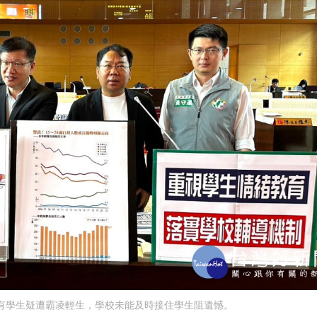
有學生疑遭霸凌輕生，學校未能及時接住學生阻遺憾。