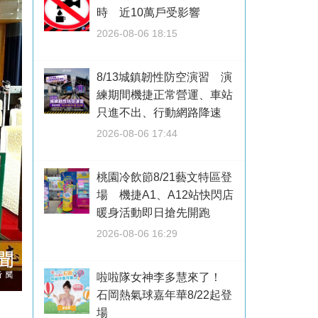
時 近10萬戶受影響
2026-08-06 18:15
8/13城鎮韌性防空演習 演
練期間機捷正常營運、車站
只進不出、行動網路降速
2026-08-06 17:44
桃園冷飲節8/21藝文特區登
場 機捷A1、A12站快閃店
暖身活動即日搶先開跑
2026-08-06 16:29
啦啦隊女神李多慧來了！
石岡熱氣球嘉年華8/22起登
場