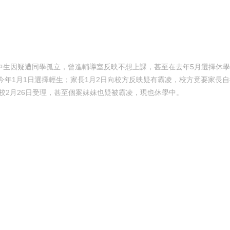
生因疑遭同學孤立，曾進輔導室反映不想上課，甚至在去年5月選擇休學
年1月1日選擇輕生；家長1月2日向校方反映疑有霸凌，校方竟要家長自
學校2月26日受理，甚至個案妹妹也疑被霸凌，現也休學中。