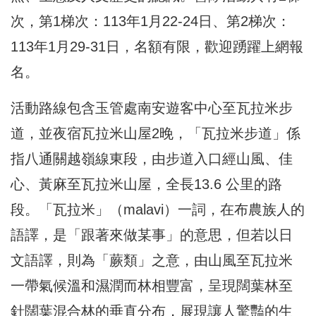
次，第1梯次：113年1月22-24日、第2梯次：
113年1月29-31日，名額有限，歡迎踴躍上網報
名。
活動路線包含玉管處南安遊客中心至瓦拉米步
道，並夜宿瓦拉米山屋2晚，「瓦拉米步道」係
指八通關越嶺線東段，由步道入口經山風、佳
心、黃麻至瓦拉米山屋，全長13.6 公里的路
段。「瓦拉米」（malavi）一詞，在布農族人的
語譯，是「跟著來做某事」的意思，但若以日
文語譯，則為「蕨類」之意，由山風至瓦拉米
一帶氣候溫和濕潤而林相豐富，呈現闊葉林至
針闊葉混合林的垂直分布，展現讓人驚豔的生