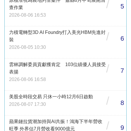
原核准視為農地列管案件 嘉縣8月中旬展開清
/
5
查作業
2026-08-06 16:53
力積電轉型3D AI Foundry打入美光HBM先進封
/
6
裝
2026-08-05 10:30
雲林調解委員貢獻獲肯定 103位績優人員接受
/
7
表揚
2026-08-06 16:58
美股全時段交易 只休一小時12月6日啟動
/
8
2026-08-07 17:30
蘋果鏈拉貨潮加持與AI共振！鴻海下半年營收
/
9
旺季 外界估7月營收看9000億元