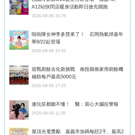
A12站快閃店暖身活動即日搶先開跑
2026-08-06 16:29
啦啦隊女神李多慧來了！ 石岡熱氣球嘉年
華8/22起登場
2026-08-06 15:02
迎戰廚餘去化新挑戰 南投縣推家用廚餘機
補助每戶最高5000元
2026-08-05 17:23
連玩笑都聽不懂！ 醫：當心大腦拉警報
2026-08-05 11:35
屋頂光電獎勵 嘉義市加碼每瓩2千、最高2