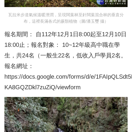
瓦拉米步道氣候溫暖溼潤，呈現闊葉林至針闊葉混合林的垂直分
布，這裡長滿各式的蕨類植物（圖/潘玉璽 攝）
報名期間： 自112年12月1日8:00起至12月10日
18:00止；報名對象： 10~12年級高中職在學
生，共24名（一般生22名，低收入戶學員2名。
報名網址：
https://docs.google.com/forms/d/e/1FAIpQLSd
KA8GQZDkl7zuZiQ/viewform