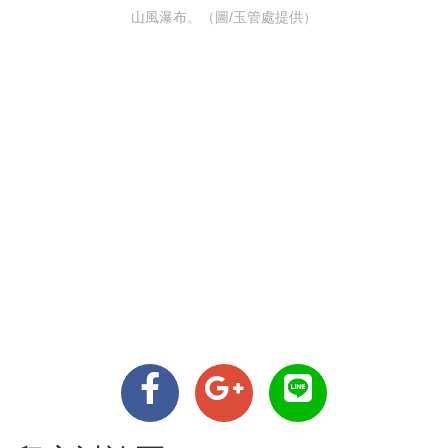
山風瀑布。（圖/玉管處提供）