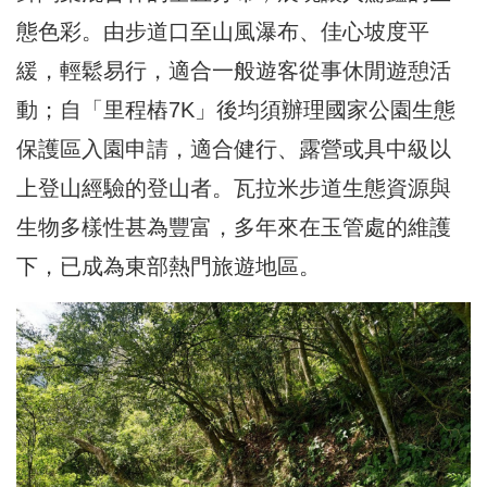
態色彩。由步道口至山風瀑布、佳心坡度平
緩，輕鬆易行，適合一般遊客從事休閒遊憩活
動；自「里程樁7K」後均須辦理國家公園生態
保護區入園申請，適合健行、露營或具中級以
上登山經驗的登山者。瓦拉米步道生態資源與
生物多樣性甚為豐富，多年來在玉管處的維護
下，已成為東部熱門旅遊地區。