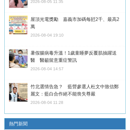
2026-08-05 11:35
屋頂光電獎勵 嘉義市加碼每瓩2千、最高2
萬
2026-08-04 19:10
暑假腸病毒升溫！1歲童睡夢反覆肌抽躍送
醫 醫籲留意重症警訊
2026-08-04 14:57
竹北選情告急？ 藍營參選人杜文中致信鄭
麗文：藍白合作絕不能喪失尊嚴
2026-08-04 11:28
熱門新聞