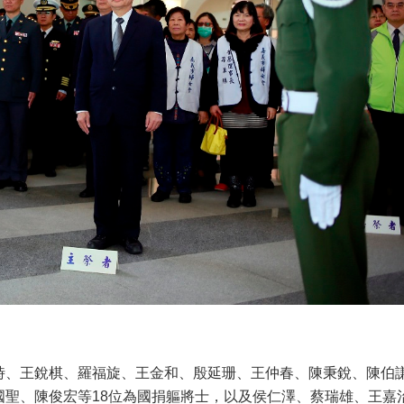
時、王銳棋、羅福旋、王金和、殷延珊、王仲春、陳秉銳、陳伯
國聖、陳俊宏等18位為國捐軀將士，以及侯仁澤、蔡瑞雄、王嘉