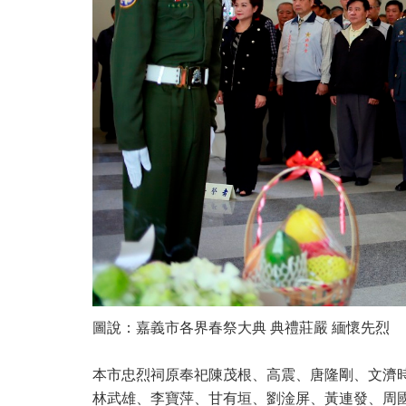
圖說：嘉義市各界春祭大典 典禮莊嚴 緬懷先烈
本市忠烈祠原奉祀陳茂根、高震、唐隆剛、文濟
林武雄、李寶萍、甘有垣、劉淦屏、黃連發、周