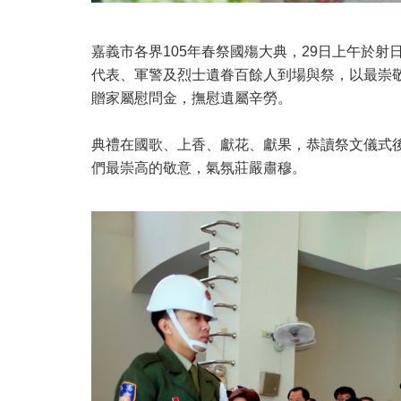
嘉義市各界105年春祭國殤大典，29日上午於
代表、軍警及烈士遺眷百餘人到場與祭，以最崇
贈家屬慰問金，撫慰遺屬辛勞。
典禮在國歌、上香、獻花、獻果，恭讀祭文儀式
們最崇高的敬意，氣氛莊嚴肅穆。