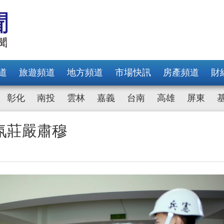
道
旅遊頻道
地方頻道
市場快訊
房產頻道
財
彰化
南投
雲林
嘉義
台南
高雄
屏東
氛莊嚴肅穆