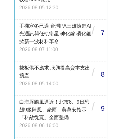
2026-08-05 12:30
手機寒冬已過 台灣PA三雄搶進AI
/
7
光通訊與低軌衛星 砷化鎵 磷化銦
掀新一波材料革命
2026-08-07 11:00
載板供不應求 欣興提高資本支出
/
8
擴產
2026-08-05 14:00
白海豚颱風逼近！北市8、9日恐
/
9
飆9級陣風、豪雨 蔣萬安指示
「料敵從寬」全面整備
2026-08-06 16:00