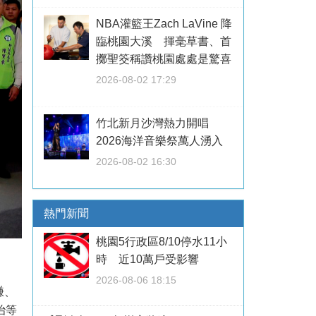
NBA灌籃王Zach LaVine 降
臨桃園大溪 揮毫草書、首
擲聖筊稱讚桃園處處是驚喜
2026-08-02 17:29
竹北新月沙灣熱力開唱
2026海洋音樂祭萬人湧入
2026-08-02 16:30
熱門新聞
桃園5行政區8/10停水11小
時 近10萬戶受影響
2026-08-06 18:15
謙、
治等