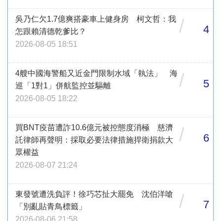
吳乃仁欠1.7億爽搭豪車上健身房 柯文哲：我
/
4
怎跟賴清德乾爹比？
2026-08-05 18:51
4艘中國海警船又近金門限制水域「執法」 海
/
5
巡「1對1」併航監控並驅離
2026-08-05 18:22
買BNT疫苗遭詐10.6億元被控態度消極 慈濟
/
6
託律師再聲明：採取必要法律措施捍衛捐款大
眾權益
2026-08-07 21:24
東發號遭洗負評！徐巧芯扯大罷免 沈伯洋嗆
/
7
「別亂貼青鳥標籤」
2026-08-06 21:58