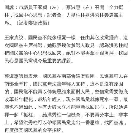
圖說：市議員王家貞（左）、蔡淑惠（右）召開「全力挺
柱，找回中心思想」記者會。力挺柱柱姐洪秀柱參選黨主
席。（記者鄭德政攝）
王家貞說，國民黨不能像殭屍一樣，任由其它政黨擺佈，這
次國民黨主席補選，她觀察幾位參選人政見，認為洪秀柱能
把國民黨的中心思想找回來，絕對不能再拿香跟著拜，找回
民心是國民黨現今最重要的課題。
蔡淑惠議員表示，國民黨在南部會這麼艱困，民進黨可以在
南部全壘打，國民黨無法讓年輕人支持，這不是沒有原因
的，國民黨不能再以傳統思維來面對人民，整個黨需要徹底
改革並年輕化，栽培年輕人，現在國民黨就像死水一灘，最
壞也不過如此，唯有大破大立才能重新找回民心，所以她選
擇一起「挺柱」，給洪秀柱一個機會，不要再分本土、非本
土，希望洪秀柱可以帶領國民黨走出一番思維，找回黨魂，
再度擦亮國民黨的金字招牌。