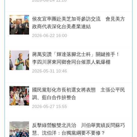
2026-06-24 11:28
侯友宜率團赴美芝加哥參訪交流 會見美方
政商代表深化台美產業連結
2026-06-22 16:00
蔣萬安讚「輝達落腳北士科」關鍵推手！
李四川屏東同鄉會同台催票人氣爆棚
2026-05-31 10:46
國民黨彰化市長初選女將表態 主張公平民
調、藍白合作拚整合
2026-05-27 15:55
反擊綠營酸雙北共治 川伯舉實績反問蘇巧
慧、沈伯洋：台獨黨綱要不要修？