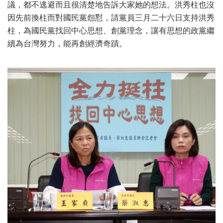
議，都不逃避而且很清楚地告訴大家她的想法。洪秀柱也沒
因先前換柱而對國民黨怨懟，請黨員三月二十六日支持洪秀
柱，為國民黨找回中心思想、創黨理念，讓有思想的政黨繼
續為台灣努力，能再創經濟奇蹟。