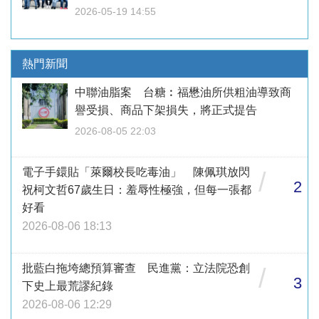
2026-05-19 14:55
熱門新聞
中聯油脂案 台糖︰福懋油所供粗油導致商
譽受損、商品下架損失，將正式提告
2026-08-05 22:03
電子手鐶貼「萊爾校長吃毒油」 陳佩琪放閃
/
2
祝柯文哲67歲生日：羞辱性極強，但每一張都
好看
2026-08-06 18:13
批藍白拖垮總預算審查 民進黨：立法院恐創
/
3
下史上最荒謬紀錄
2026-08-06 12:29