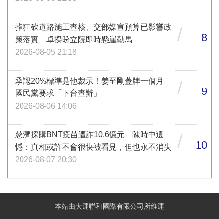
指狂砍道路施工查核、交部媒宣預算已影響政
/
8
策落實 卓揆盼立院即時懸崖勒馬
2026-08-05 21:18
承認20%標準是他裁示！姜至剛蓋牌一個月
/
9
國民黨要求「下台查辦」
2026-08-06 14:06
慈濟採購BNT疫苗遭詐10.6億元 陳時中遺
/
10
憾：真相或許不會很快被看見，但也永不消失
2026-08-07 20:30
本站由大運聯和國際有限公司所維運