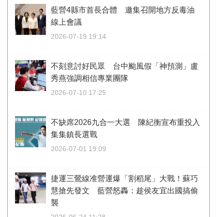
藍營4縣市首長合體 邀集召開地方反毒油
線上會議
2026-07-19 19:14
不刻意討好民眾 台中颱風假「神預測」盧
秀燕強調相信專業團隊
2026-07-10 17:25
不缺席2026九合一大選 陳紀衡宣布重投入
集集鎮長選戰
2026-07-01 19:09
捷運三鶯線准營運爆「割稻尾」大戰！蘇巧
慧搶先發文 藍營怒轟：趁侯友宜出國搞偷
襲