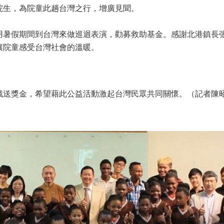
院生，為院童此趟台灣之行，增廣見聞。
用暑假期間到台灣來做巡迴表演，勸募救助基金。感謝北港鎮長
讓院童感受台灣社會的溫暖。
戲送獎金，希望藉此公益活動激起台灣民眾共同關懷。（記者陳