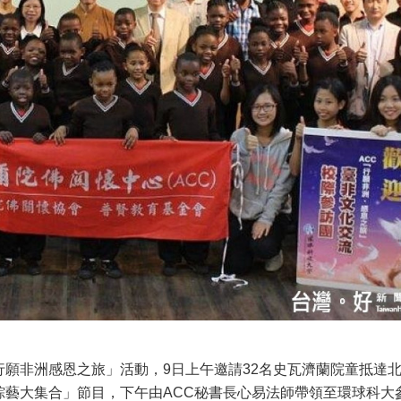
願非洲感恩之旅」活動，9日上午邀請32名史瓦濟蘭院童抵達
綜藝大集合」節目，下午由ACC秘書長心易法師帶領至環球科大