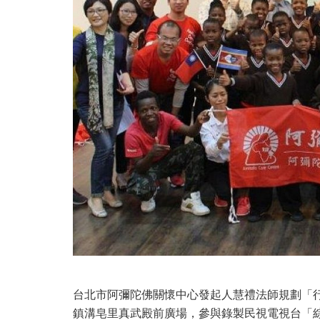
台北市阿彌陀佛關懷中心發起人慧禮法師規劃「行
鎮溝皂里真武殿前廣場，參與錄製民視電視台「