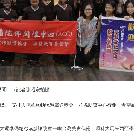
見聞。（記者陳昭宗拍攝）
錄製，安排與院童互動玩遊戲送獎金，並協助該中心行銷，希望
科大還準備精緻素膳讓院童一嚐台灣美食佳餚，環科大馬來西亞學