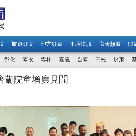
道
旅遊頻道
地方頻道
市場快訊
房產頻道
財
彰化
南投
雲林
嘉義
台南
高雄
屏東
濟蘭院童增廣見聞