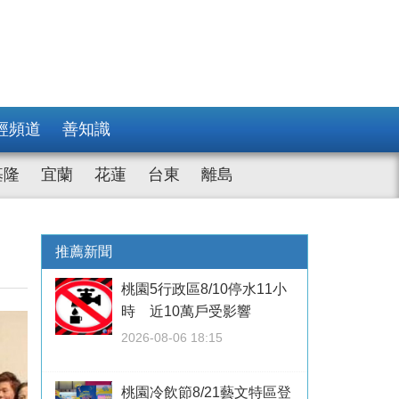
經頻道
善知識
基隆
宜蘭
花蓮
台東
離島
推薦新聞
桃園5行政區8/10停水11小
時 近10萬戶受影響
2026-08-06 18:15
桃園冷飲節8/21藝文特區登