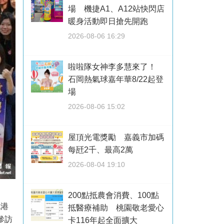
場 機捷A1、A12站快閃店
暖身活動即日搶先開跑
2026-08-06 16:29
啦啦隊女神李多慧來了！
石岡熱氣球嘉年華8/22起登
場
2026-08-06 15:02
屋頂光電獎勵 嘉義市加碼
每瓩2千、最高2萬
2026-08-04 19:10
200點抵農會消費、100點
北港
抵醫療補助 桃園敬老愛心
參訪
卡116年起全面擴大