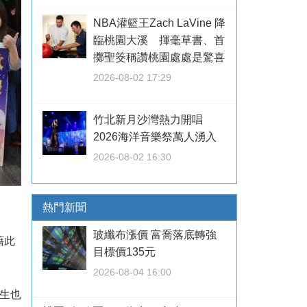
NBA灌籃王Zach LaVine 降
臨桃園大溪 揮毫草書、首
擲聖筊稱讚桃園處處是驚喜
2026-08-02 17:29
竹北新月沙灣熱力開唱
2026海洋音樂祭萬人湧入
2026-08-02 16:30
熱門新聞
玻纖布漲價 富喬落底轉強
藉此
目標價135元
2026-08-04 16:00
生也