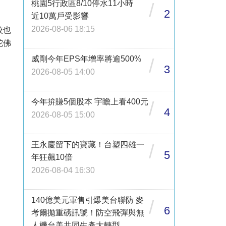
桃園5行政區8/10停水11小時
/
2
近10萬戶受影響
2026-08-06 18:15
校也
陀佛
威剛今年EPS年增率將逾500%
/
3
2026-08-05 14:00
今年拚賺5個股本 宇瞻上看400元
/
4
2026-08-05 15:00
王永慶留下的寶藏！台塑四雄一
/
5
年狂飆10倍
2026-08-04 16:30
140億美元軍售引爆美台聯防 麥
/
6
考爾拋重磅訊號！防空飛彈與無
人機台美共同生產大轉型