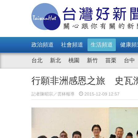
政治頻道
社會頻道
生活頻道
健康頻
台北
新北
桃園
新竹
苗栗
台中
行願非洲感恩之旅 史瓦
記者陳昭宗／雲林報導
2015-12-09 12:57