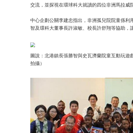
交流，並探視在環球科大就讀的四位非洲馬拉威
中心企劃公關李建忠指出，非洲孤兒院院童係利
智及環科大董事長許淑敏、校長許舒翔等協助，
圖說：北港鎮長張勝智與史瓦濟蘭院童互動玩遊
拍攝）