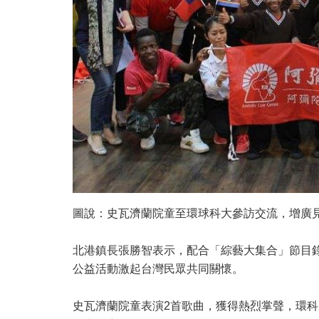
圖說：史瓦濟蘭院童至環球科大參訪交流，增廣
北港鎮長張勝智表示，配合「綜藝大集合」節目
公益活動激起台灣民眾共同關懷。
史瓦濟蘭院童表演2首歌曲，獲得熱烈掌聲，環