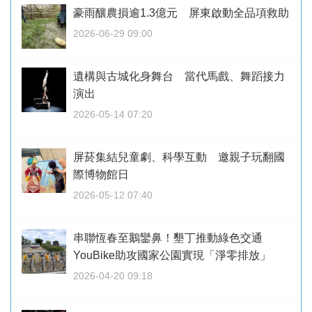
豪雨釀農損逾1.3億元 屏東啟動全品項救助
2026-06-29 09:00
遺構與古城化身舞台 當代馬戲、舞蹈接力
演出
2026-05-14 07:20
屏菸集結兒童劇、科學互動 邀親子玩翻國
際博物館日
2026-05-12 07:40
串聯恆春至鵝鑾鼻！墾丁推動綠色交通
YouBike助攻國家公園實現「淨零排放」
2026-04-20 09:18