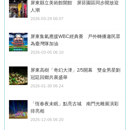
屏東縣立美術館開館 屏菸園區同步開放迎
人潮
2026-03-29 06:07
屏東集氣應援WBC經典賽 戶外轉播邀民眾
為臺灣隊加油
2026-03-05 06:10
屏東高樹「奇幻大津」2/5開幕 雙金男星劉
冠廷回鄉共襄盛舉
2026-01-30 06:24
「恆春夜未眠」點亮古城 南門光雕展演彩
排亮相
2025-12-06 06:20