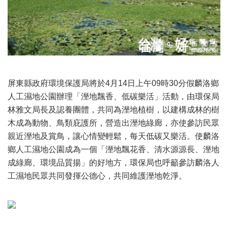
屏東縣政府環境保護局將於4月14日上午09時30分假麟洛鄉
人工濕地公園辦理「溼地飄香、低碳樂活」活動，由環保局
林雅文局長及認養團體，共同為溼地植樹，以建構成林的樹
木成為動物、鳥類庇護所，營造出溼地綠廊，亦使參訪民眾
親近溼地及賞鳥，讓心情變輕鬆，每天低碳又樂活。使麟洛
鄉人工濕地公園成為一個「溼地飄花香、清水源源長、溼地
成綠廊、環境品質揚」的好地方，環保局也呼籲參訪麟洛人
工濕地民眾共同發揮公德心，共同維護溼地乾淨。