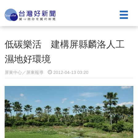
低碳樂活 建構屏縣麟洛人工
濕地好環境
屏東中心／屏東報導
2012-04-13 03:20