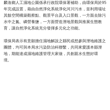
麟洛鄉人工濕地公園係承行政院環保署補助，由環保局於95
年完成設置，藉由自然淨化系統淨化河川污水，並利用場址
其餘空間構築觀察點、觀景平台及入口景觀，一方面去除污
水中之氮、磷營養鹽，一方面營造溼地景觀與推展生態教
育，讓自然淨化系統充分發揮多元化之功能。
環保局表示有意願擔任濕地解說之縣民或想參與溼地維護之
團體，均可與本局水污染防治科聯繫，共同來愛護本縣溼
地，期能達成濕地維護管理大家做，共創親水生態好環
境。