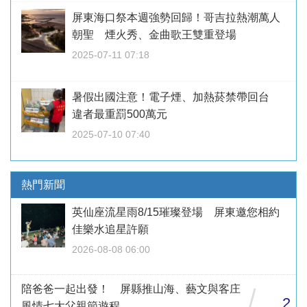
屏東海口祭本週強勢回歸！哥吉拉熱潮萬人
朝聖 煙火秀、金曲歌王雙重登場
2025-07-11 07:18
暑假出國注意！電子煙、加熱菸禁帶回台
違者最重罰500萬元
2025-07-10 07:40
熱門新聞
英仙座流星雨8/15璀璨登場 屏東邀您相約
佳樂水追星許願
2026-08-08 06:00
陪爸爸一起出發！ 屏縣推山海、藝文與客庄
/
2
風情七大父親節遊程