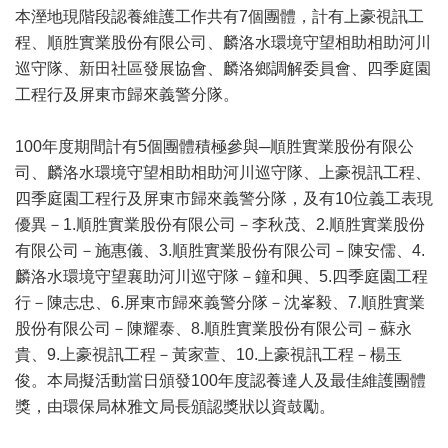
本溼地現階段認養維護工作共有7個團體，計有上豪視訊工
程、順胜實業股份有限公司、麟洛水環境守望相助相助河川
巡守隊、新田社區發展協會、麟洛鄉調解委員會、四季庭園
工程行及屏東市歸來義警分隊。
100年度期間計有5個團體積極參與─順胜實業股份有限公
司、麟洛水環境守望相助相助河川巡守隊、上豪視訊工程、
四季庭園工程行及屏東市歸來義警分隊，及有10位義工表現
優異－1.順胜實業股份有限公司－李秋茂、2.順胜實業股份
有限公司－施惠儀、3.順胜實業股份有限公司－陳安儒、4.
麟洛水環境守望襄助河川巡守隊－鐘和興、5.四季庭園工程
行－陳志忠、6.屏東市歸來義警分隊－沈峯毅、7.順胜實業
股份有限公司－陳耀泰、8.順胜實業股份有限公司－蘇永
貴、9.上豪視訊工程－黃家萱、10.上豪視訊工程－楊玉
俊。本局擬活動當日頒發100年度認養達人及最佳維護團體
獎，由環保局林雅文局長頒認獎狀以資鼓勵。