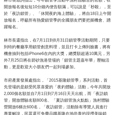
林市長致詞指出，今年鎖管季活動中漁村體驗營的名額，在
開放報名後短短10分鐘內便告額滿，可以說是「秒殺」，至
於「夜訪鎖管」、「休閒夜釣海上體驗」，將自18日上午開
放報名，呼籲所有熱愛鎖管季的全國朋友們要把握機會、踴
躍報名。
林市長還指出，在7月1日到8月31日鎖管季活動期間，只要
到特約餐廳享用鎖管創意料理，並且打卡上傳到臉書，將有
機會抽到包括iPhone6在內的大獎，總獎額超過10萬元，另
外7月25日將在碧砂漁港登場的「鎖管主題嘉年華」壓軸活
動，更是歡迎大小朋友們一起到場參加。
市府產業發展處指出，「2015基隆鎖管季」系列活動，首
先登場的是頗受民眾喜愛的「夜釣體驗」活動，今年共開放
2,000個名額並自7月1日到7月16日天天出航，而「夜訪鎖
管」開放體驗名額800名、「夏訪鎖管漁火點點」漁村體驗
營開放6梯次600名，「夜訪鎖管」活動除有導覽人員進行
專業解說，民眾還可免費品嚐基隆在地尚青的現撈美味鎖