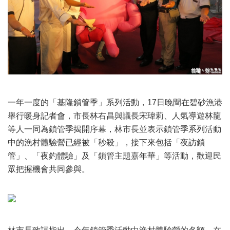
一年一度的「基隆鎖管季」系列活動，17日晚間在碧砂漁港
舉行暖身記者會，市長林右昌與議長宋瑋莉、人氣導遊林龍
等人一同為鎖管季揭開序幕，林市長並表示鎖管季系列活動
中的漁村體驗營已經被「秒殺」，接下來包括「夜訪鎖
管」、「夜釣體驗」及「鎖管主題嘉年華」等活動，歡迎民
眾把握機會共同參與。