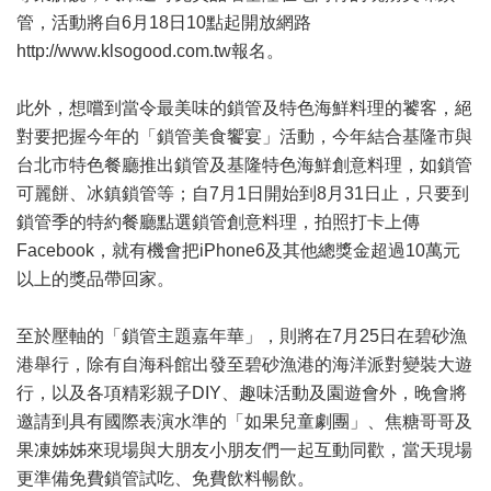
管，活動將自6月18日10點起開放網路
http://www.klsogood.com.tw報名。
此外，想嚐到當令最美味的鎖管及特色海鮮料理的饕客，絕
對要把握今年的「鎖管美食饗宴」活動，今年結合基隆市與
台北市特色餐廳推出鎖管及基隆特色海鮮創意料理，如鎖管
可麗餅、冰鎮鎖管等；自7月1日開始到8月31日止，只要到
鎖管季的特約餐廳點選鎖管創意料理，拍照打卡上傳
Facebook，就有機會把iPhone6及其他總獎金超過10萬元
以上的獎品帶回家。
至於壓軸的「鎖管主題嘉年華」，則將在7月25日在碧砂漁
港舉行，除有自海科館出發至碧砂漁港的海洋派對變裝大遊
行，以及各項精彩親子DIY、趣味活動及園遊會外，晚會將
邀請到具有國際表演水準的「如果兒童劇團」、焦糖哥哥及
果凍姊姊來現場與大朋友小朋友們一起互動同歡，當天現場
更準備免費鎖管試吃、免費飲料暢飲。