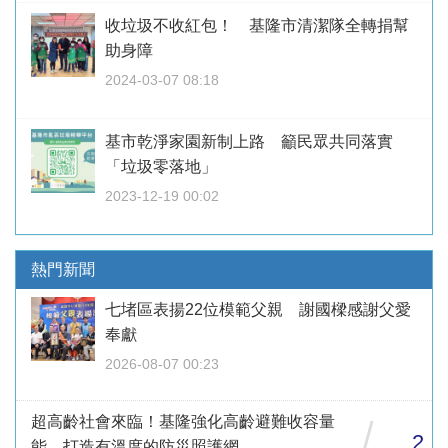
收垃圾不收紅包！ 基隆市清潔隊全轉捐幫
助身障
2024-03-07 08:18
基市乾淨家園新制上路 籲民眾共同落實
「垃圾零落地」
2023-12-19 00:02
熱門新聞
七堵區表揚22位模範父親 謝國樑感謝父愛
奉獻
2026-08-07 00:23
超高齡社會來臨！基隆強化高齡避難收容量
/
2
能 打造有溫度的防災照護網