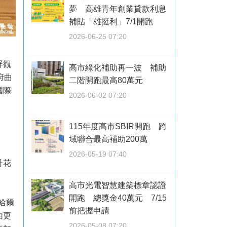
夢 高雄青年創業貸款利息
補貼「雄挺利」7/1開跑
2026-06-25 07:20
屏觀
高市綠化補助再一波 補助
府曲
二階開跑最高80萬元
國際
2026-06-02 07:20
115年度高市SBIR開跑 跨
域聯合最高補助200萬
2026-05-19 07:40
丹花
高市光電智慧建築標章認證
開跑 總獎金40萬元 7/15
哈爾
前把握申請
由更
2026-05-08 07:20