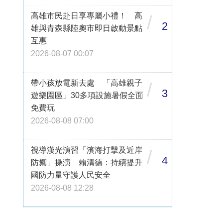
高雄市民赴日享專屬小禮！ 高
/
2
雄與青森縣陸奧市即日啟動景點
互惠
2026-08-07 00:07
帶小孩放電新去處 「高雄親子
/
3
遊樂園區」30多項設施暑假全面
免費玩
2026-08-08 07:00
視導漢光演習「濱海打擊及近岸
/
4
防禦」操演 賴清德：持續提升
國防力量守護人民安全
2026-08-08 12:28