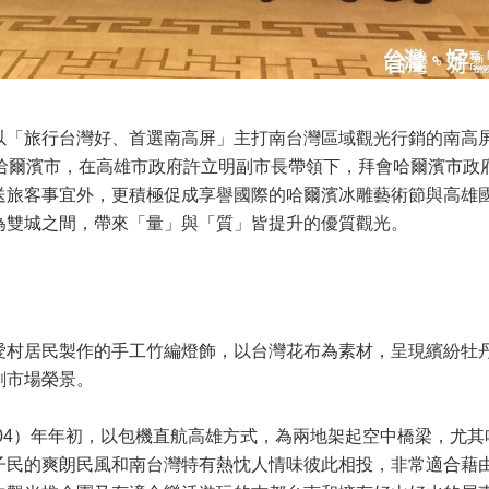
以「旅行台灣好、首選南高屏」主打南台灣區域觀光行銷的南高
省哈爾濱市，在高雄市政府許立明副市長帶領下，拜會哈爾濱市政
送旅客事宜外，更積極促成享譽國際的哈爾濱冰雕藝術節與高雄
為雙城之間，帶來「量」與「質」皆提升的優質觀光。
愛村居民製作的手工竹編燈飾，以台灣花布為素材，呈現繽紛牡
創市場榮景。
104）年年初，以包機直航高雄方式，為兩地架起空中橋梁，尤其
子民的爽朗民風和南台灣特有熱忱人情味彼此相投，非常適合藉