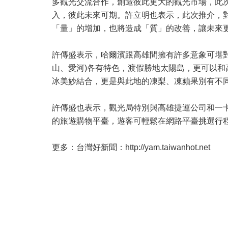
多觀光交流合作，創造彼此更大的觀光市場，此
入，彼此未來可期。許立明也表示，此次推介，
「量」的增加，也將造成「質」的改善，讓未來
許傳盛表示，哈爾濱跟高雄間擁有許多意象可堪對
山、愛河)各有特色，渡假勝地太陽島，更可以
冰美妙結合，更是與此地的凍梨、凍蘋果別有不
許傳盛也表示，觀光局特別與高雄捷運公司和一
的旅遊購物平臺，遊客可輕鬆在網路平臺挑選行
更多：台灣好新聞：http://yam.taiwanhot.net