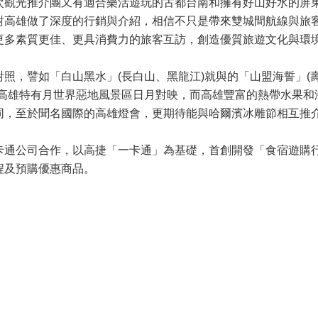
次觀光推介團又有適合樂活遊玩的古都台南和擁有好山好水的屏
對高雄做了深度的行銷與介紹，相信不只是帶來雙城間航線與旅
更多素質更佳、更具消費力的旅客互訪，創造優質旅遊文化與環
照，譬如「白山黑水」(長白山、黑龍江)就與的「山盟海誓」(
和高雄特有月世界惡地風景區日月對映，而高雄豐富的熱帶水果和
同，至於聞名國際的高雄燈會，更期待能與哈爾濱冰雕節相互推
卡通公司合作，以高捷「一卡通」為基礎，首創開發「食宿遊購
程及預購優惠商品。