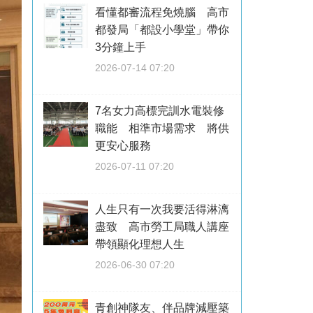
看懂都審流程免燒腦 高市
都發局「都設小學堂」帶你
3分鐘上手
2026-07-14 07:20
7名女力高標完訓水電裝修
職能 相準市場需求 將供
更安心服務
2026-07-11 07:20
人生只有一次我要活得淋漓
盡致 高市勞工局職人講座
帶領顯化理想人生
2026-06-30 07:20
青創神隊友、伴品牌減壓築