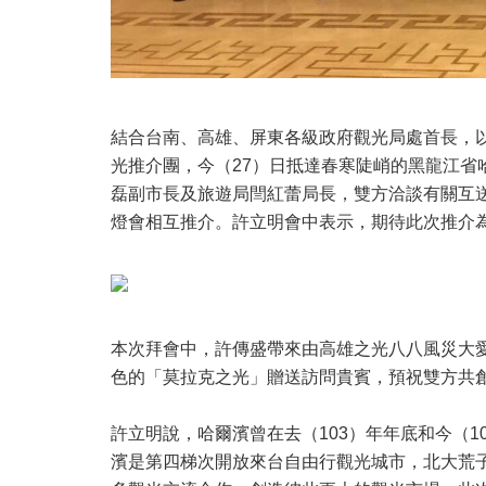
結合台南、高雄、屏東各級政府觀光局處首長，
光推介團，今（27）日抵達春寒陡峭的黑龍江
磊副市長及旅遊局閆紅蕾局長，雙方洽談有關互
燈會相互推介。許立明會中表示，期待此次推介
本次拜會中，許傳盛帶來由高雄之光八八風災大
色的「莫拉克之光」贈送訪問貴賓，預祝雙方共
許立明說，哈爾濱曾在去（103）年年底和今（
濱是第四梯次開放來台自由行觀光城市，北大荒