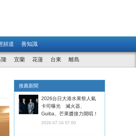
經頻道
善知識
基隆
宜蘭
花蓮
台東
離島
推薦新聞
2026台日大港水果祭人氣
卡司曝光 滅火器、
Guiba、芒果醬接力開唱！
2026-07-16 07:00