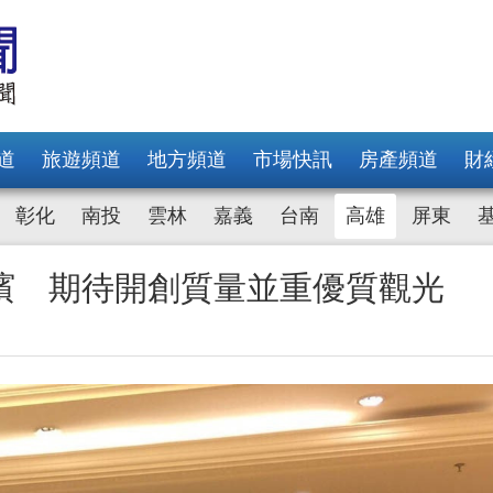
道
旅遊頻道
地方頻道
市場快訊
房產頻道
財
彰化
南投
雲林
嘉義
台南
高雄
屏東
濱 期待開創質量並重優質觀光