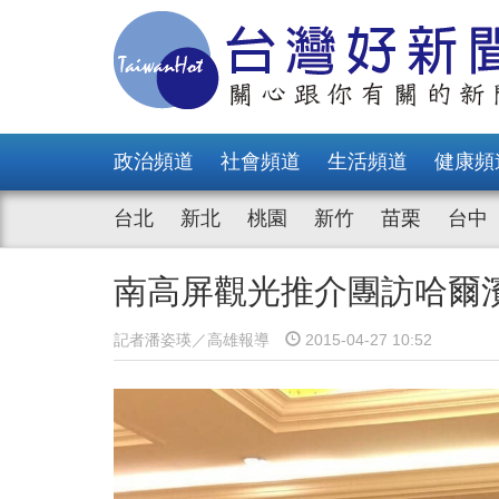
政治頻道
社會頻道
生活頻道
健康頻
台北
新北
桃園
新竹
苗栗
台中
南高屏觀光推介團訪哈爾
記者潘姿瑛／高雄報導
2015-04-27 10:52