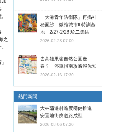
東加
客
境。
「大港青年防衛隊」再揭神
秘面紗 微縮城市ft.特訓基
壽
地 2/27-2/28 駁二集結
海之
2026-02-23 07:00
介。
去高雄果嶺自然公園走
行」
春？ 停車指南攻略報你知
2026-02-16 17:30
熱門新聞
大林蒲遷村進度穩健推進
安置地街廓道路成型
2026-08-06 07:20