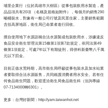
埔里企業行（位於高雄市大樹區）從事包裝飲用水製造，產
品品項共有20項 （名稱及規格如附件），每個月約銷售290
噸桶裝水，對象有一般公司行號及民眾住家，主要銷售範圍
含括高屏地區，衛生局已命業者進行回收。
擅自使用地下水源誆稱合法水源製成包裝飲用水，涉嫌違反
食品安全衛生管理法第15條第1項第7款規定，依同法第49
條第1項規定，可處7年以下有期徒刑，得併科新臺幣八千萬
元以下罰金。
目前正值水荒時期，高市衛生局呼籲從事包裝水及加水站業
者要取得合法水源販售，共同維護消費者用水安全。若有任
何食品衛生問題，歡迎逕洽衛生局食品衛生科（洽詢專線
07-7134000轉6301）。
更多：台灣好新聞：http://yam.taiwanhot.net