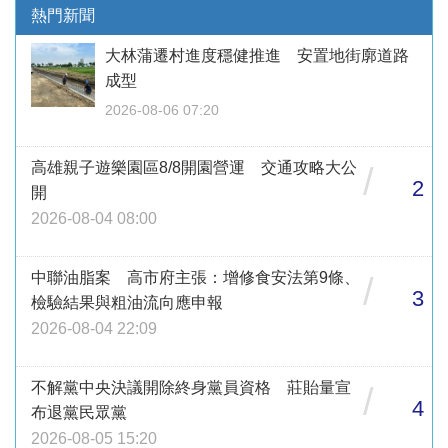
熱門新聞
大林蒲遷村進度穩健推進 安置地街廓道路
成型
2026-08-06 07:20
高雄親子遊樂園區8/8開園營運 交通攻略大公
/
2
開
2026-08-04 08:00
中聯油脂案 高市府主張：增修食安法第9條、
/
3
檢驗結果與粗油流向應申報
2026-08-04 22:09
不解黨中央決議開除終身黨員資格 莊貽量宣
/
4
布退黨民眾黨
2026-08-05 15:20