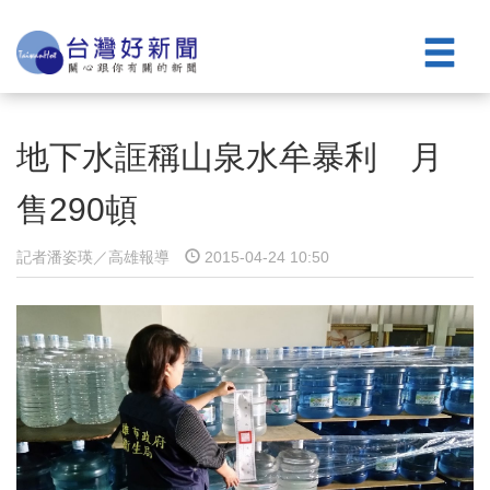
地下水誆稱山泉水牟暴利 月
售290頓
記者潘姿瑛／高雄報導
2015-04-24 10:50