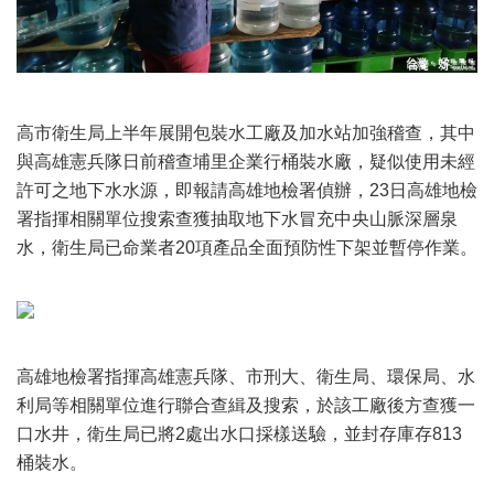
高市衛生局上半年展開包裝水工廠及加水站加強稽查，其中
與高雄憲兵隊日前稽查埔里企業行桶裝水廠，疑似使用未經
許可之地下水水源，即報請高雄地檢署偵辦，23日高雄地檢
署指揮相關單位搜索查獲抽取地下水冒充中央山脈深層泉
水，衛生局已命業者20項產品全面預防性下架並暫停作業。
高雄地檢署指揮高雄憲兵隊、市刑大、衛生局、環保局、水
利局等相關單位進行聯合查緝及搜索，於該工廠後方查獲一
口水井，衛生局已將2處出水口採樣送驗，並封存庫存813
桶裝水。