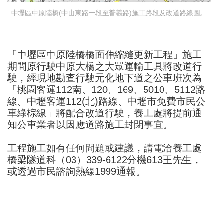
中壢區中原陸橋(中山東路一段至普義路)施工路段及改道路線圖。
「中壢區中原陸橋橋面伸縮縫更新工程」施工
期間原行駛中原大橋之大眾運輸工具將改道行
駛，經現地勘查行駛元化地下道之公車班次為
「桃園客運112南、120、169、5010、5112路
線、中壢客運112(北)路線、中壢市免費市民公
車綠棕線」將配合改道行駛，養工處將提前通
知公車業者以因應道路施工封閉事宜。
工程施工如有任何問題或建議，請電洽養工處
橋梁隧道科（03）339-6122分機613王先生，
或透過市民諮詢熱線1999通報。