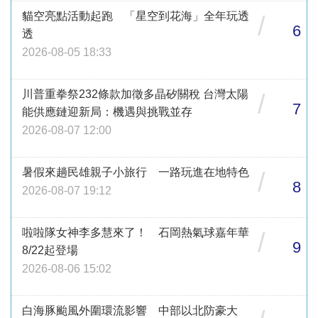
貓空亮點活動起跑 「星空到花海」全年玩透
/
6
透
2026-08-05 18:33
川普重拳祭232條款加徵多晶矽關稅 台灣太陽
/
7
能供應鏈迎新局：機遇與挑戰並存
2026-08-07 12:00
暑假來趟民雄親子小旅行 一路玩進在地特色
/
8
2026-08-07 19:12
啦啦隊女神李多慧來了！ 石岡熱氣球嘉年華
/
9
8/22起登場
2026-08-06 15:02
白海豚颱風外圍環流影響 中部以北防豪大