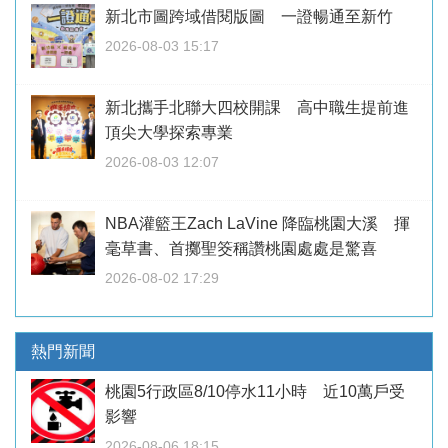
新北市圖跨域借閱版圖 一證暢通至新竹
2026-08-03 15:17
新北攜手北聯大四校開課 高中職生提前進
頂尖大學探索專業
2026-08-03 12:07
NBA灌籃王Zach LaVine 降臨桃園大溪 揮
毫草書、首擲聖筊稱讚桃園處處是驚喜
2026-08-02 17:29
熱門新聞
桃園5行政區8/10停水11小時 近10萬戶受
影響
2026-08-06 18:15