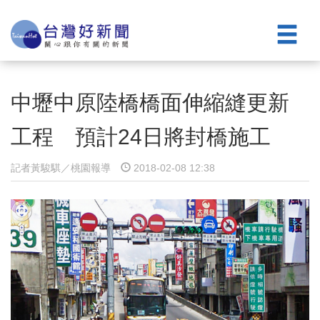
中壢中原陸橋橋面伸縮縫更新
工程 預計24日將封橋施工
記者黃駿騏／桃園報導
2018-02-08 12:38