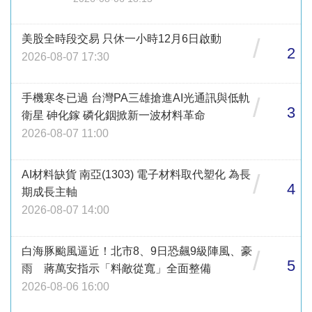
美股全時段交易 只休一小時12月6日啟動
/
2
2026-08-07 17:30
手機寒冬已過 台灣PA三雄搶進AI光通訊與低軌
/
3
衛星 砷化鎵 磷化銦掀新一波材料革命
2026-08-07 11:00
AI材料缺貨 南亞(1303) 電子材料取代塑化 為長
/
4
期成長主軸
2026-08-07 14:00
白海豚颱風逼近！北市8、9日恐飆9級陣風、豪
/
5
雨 蔣萬安指示「料敵從寬」全面整備
2026-08-06 16:00