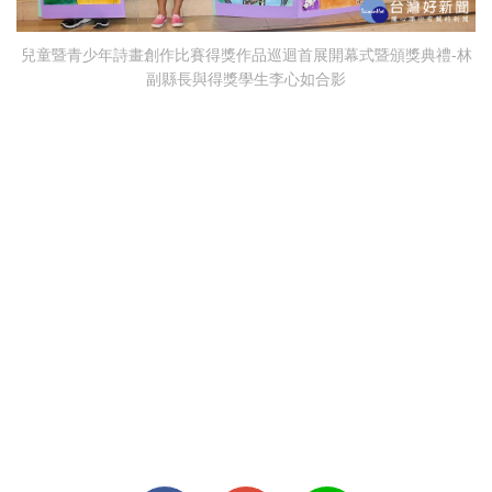
兒童暨青少年詩畫創作比賽得獎作品巡迴首展開幕式暨頒獎典禮-林
副縣長與得獎學生李心如合影