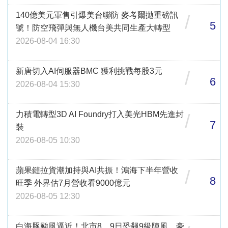
140億美元軍售引爆美台聯防 麥考爾拋重磅訊
/
5
號！防空飛彈與無人機台美共同生產大轉型
2026-08-04 16:30
新唐切入AI伺服器BMC 獲利挑戰每股3元
/
6
2026-08-04 15:30
力積電轉型3D AI Foundry打入美光HBM先進封
/
7
裝
2026-08-05 10:30
蘋果鏈拉貨潮加持與AI共振！鴻海下半年營收
/
8
旺季 外界估7月營收看9000億元
2026-08-05 12:30
白海豚颱風逼近！北市8、9日恐飆9級陣風、豪