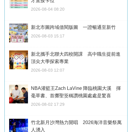
才直接卡位
2026-08-04 08:20
新北市圖跨域借閱版圖 一證暢通至新竹
2026-08-03 15:17
新北攜手北聯大四校開課 高中職生提前進
頂尖大學探索專業
2026-08-03 12:07
NBA灌籃王Zach LaVine 降臨桃園大溪 揮
毫草書、首擲聖筊稱讚桃園處處是驚喜
2026-08-02 17:29
竹北新月沙灣熱力開唱 2026海洋音樂祭萬
人湧入