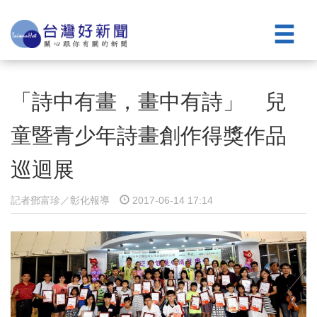
「詩中有畫，畫中有詩」 兒
童暨青少年詩畫創作得獎作品
巡迴展
記者鄧富珍／彰化報導
2017-06-14 17:14