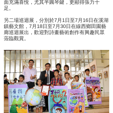
面充滿喜悅，尤其半圓琴鍵，更顯得張力十
足。
另二場巡迴展，分別於7月1日至7月16日在溪湖
鎮藝文館，7月18日至7月30日在線西鄉田園藝
廊巡迴展出，歡迎對詩畫藝術創作有興趣民眾
蒞臨觀賞。