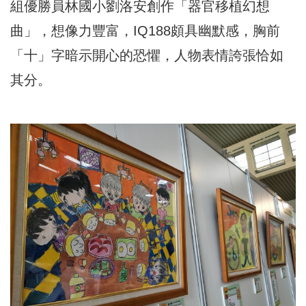
組優勝員林國小劉洛安創作「器官移植幻想
曲」，想像力豐富，IQ188頗具幽默感，胸前
「十」字暗示開心的恐懼，人物表情誇張恰如
其分。