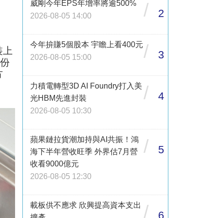
威剛今年EPS年增率將逾500%
/
2
2026-08-05 14:00
今年拚賺5個股本 宇瞻上看400元
/
裝上
3
2026-08-05 15:00
水份
方
力積電轉型3D AI Foundry打入美
/
4
光HBM先進封裝
2026-08-05 10:30
蘋果鏈拉貨潮加持與AI共振！鴻
/
5
海下半年營收旺季 外界估7月營
收看9000億元
2026-08-05 12:30
載板供不應求 欣興提高資本支出
/
6
擴產