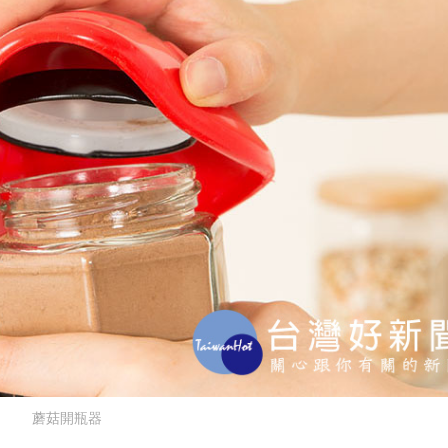
蘑菇開瓶器