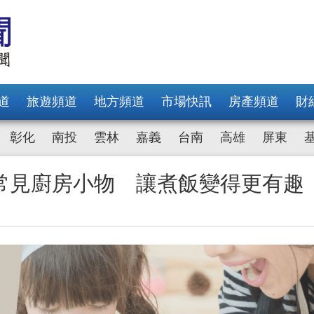
道
旅遊頻道
地方頻道
市場快訊
房產頻道
財
彰化
南投
雲林
嘉義
台南
高雄
屏東
常見廚房小物 讓煮飯變得更有趣