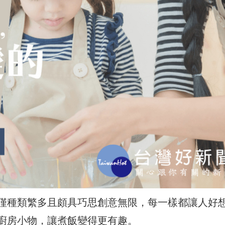
僅種類繁多且頗具巧思創意無限，每一樣都讓人好
廚房小物，讓煮飯變得更有趣。