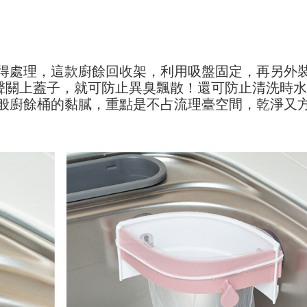
得處理，這款廚餘回收架，利用吸盤固定，再另外
一聲關上蓋子，就可防止異臭飄散！還可防止清洗時
般廚餘桶的黏膩，重點是不占流理臺空間，乾淨又