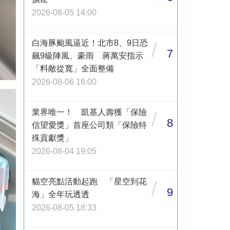
2026-08-05 14:00
白海豚颱風逼近！北市8、9日恐
/
7
飆9級陣風、豪雨 蔣萬安指示
「料敵從寬」全面整備
2026-08-06 16:00
業界唯一！ 凱基人壽獲「保險
/
8
信望愛獎」首座公司類「保險特
殊貢獻獎」
2026-08-04 19:05
貓空亮點活動起跑 「星空到花
/
9
海」全年玩透透
2026-08-05 18:33