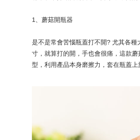
1、蘑菇開瓶器
是不是常會苦惱瓶蓋打不開? 尤其各
寸，就算打的開，手也會很痛，這款蘑
型，利用產品本身磨擦力，套在瓶蓋上