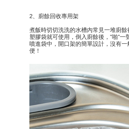
2、廚餘回收專用架
煮飯時切切洗洗的水槽內常見一堆廚餘
塑膠袋就可使用，倒入廚餘後，"啪"
噴進袋中，開口架的簡單設計，沒有一
便！