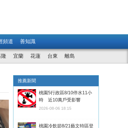
經頻道
善知識
基隆
宜蘭
花蓮
台東
離島
推薦新聞
桃園5行政區8/10停水11小
時 近10萬戶受影響
2026-08-06 18:15
桃園冷飲節8/21藝文特區登