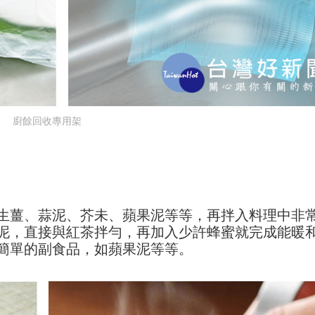
廚餘回收專用架
生薑、蒜泥、芥未、蘋果泥等等，再拌入料理中非
泥，直接與紅茶拌勻，再加入少許蜂蜜就完成能暖
簡單的副食品，如蘋果泥等等。