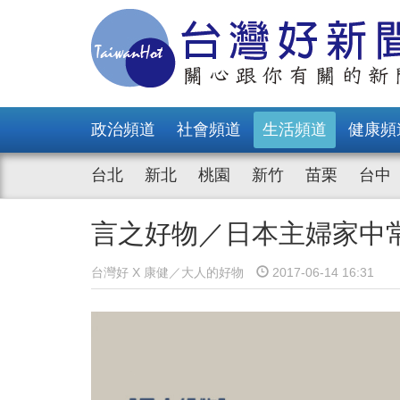
政治頻道
社會頻道
生活頻道
健康頻
台北
新北
桃園
新竹
苗栗
台中
言之好物／日本主婦家中
台灣好 X 康健／大人的好物
2017-06-14 16:31