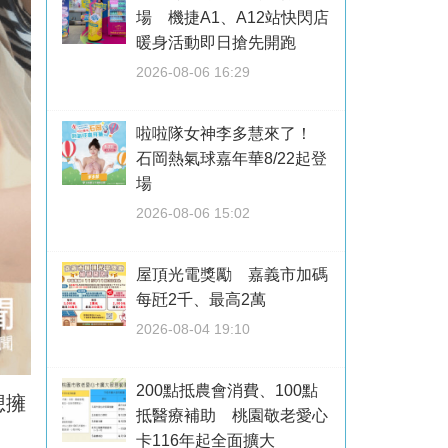
場 機捷A1、A12站快閃店
暖身活動即日搶先開跑
2026-08-06 16:29
啦啦隊女神李多慧來了！
石岡熱氣球嘉年華8/22起登
場
2026-08-06 15:02
屋頂光電獎勵 嘉義市加碼
每瓩2千、最高2萬
2026-08-04 19:10
200點抵農會消費、100點
想擁
抵醫療補助 桃園敬老愛心
卡116年起全面擴大