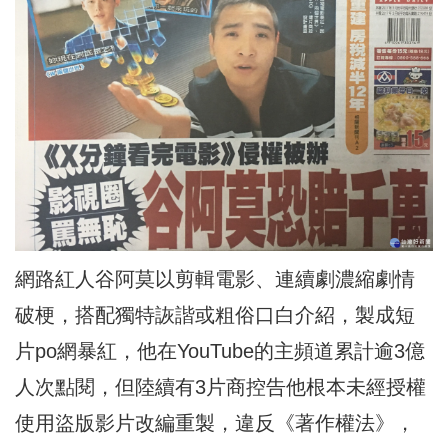
網路紅人谷阿莫以剪輯電影、連續劇濃縮劇情
破梗，搭配獨特詼諧或粗俗口白介紹，製成短
片po網暴紅，他在YouTube的主頻道累計逾3億
人次點閱，但陸續有3片商控告他根本未經授權
使用盜版影片改編重製，違反《著作權法》，