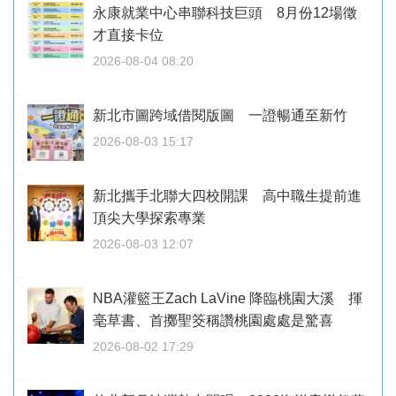
永康就業中心串聯科技巨頭 8月份12場徵
才直接卡位
2026-08-04 08:20
新北市圖跨域借閱版圖 一證暢通至新竹
2026-08-03 15:17
新北攜手北聯大四校開課 高中職生提前進
頂尖大學探索專業
2026-08-03 12:07
NBA灌籃王Zach LaVine 降臨桃園大溪 揮
毫草書、首擲聖筊稱讚桃園處處是驚喜
2026-08-02 17:29