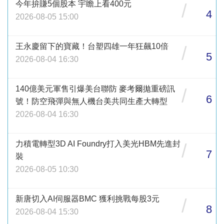
今年拚賺5個股本 宇瞻上看400元
/
4
2026-08-05 15:00
王永慶留下的寶藏！台塑四雄一年狂飆10倍
/
5
2026-08-04 16:30
140億美元軍售引爆美台聯防 麥考爾拋重磅訊
/
6
號！防空飛彈與無人機台美共同生產大轉型
2026-08-04 16:30
力積電轉型3D AI Foundry打入美光HBM先進封
/
7
裝
2026-08-05 10:30
新唐切入AI伺服器BMC 獲利挑戰每股3元
/
8
2026-08-04 15:30