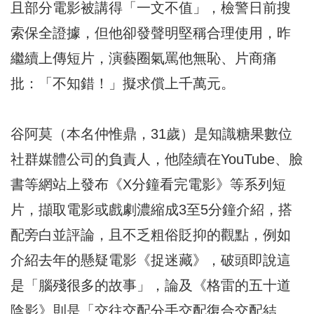
且部分電影被講得「一文不值」，檢警日前搜
索保全證據，但他卻發聲明堅稱合理使用，昨
繼續上傳短片，演藝圈氣罵他無恥、片商痛
批：「不知錯！」擬求償上千萬元。
谷阿莫（本名仲惟鼎，31歲）是知識糖果數位
社群媒體公司的負責人，他陸續在YouTube、臉
書等網站上發布《X分鐘看完電影》等系列短
片，擷取電影或戲劇濃縮成3至5分鐘介紹，搭
配旁白並評論，且不乏粗俗貶抑的觀點，例如
介紹去年的懸疑電影《捉迷藏》，破頭即說這
是「腦殘很多的故事」，論及《格雷的五十道
陰影》則是「交往交配分手交配復合交配結