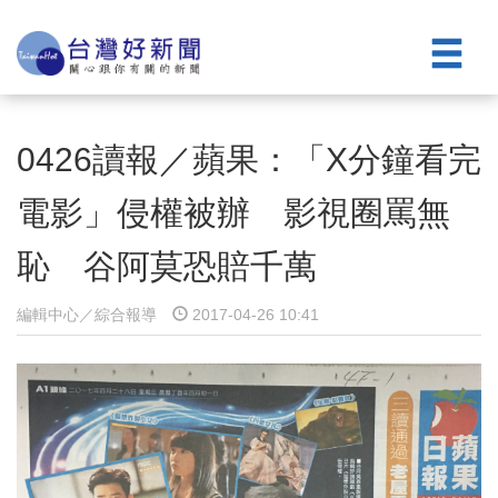
0426讀報／蘋果：「X分鐘看完
電影」侵權被辦 影視圈罵無
恥 谷阿莫恐賠千萬
編輯中心／綜合報導
2017-04-26 10:41