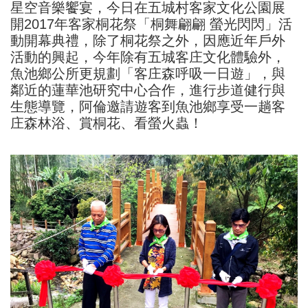
星空音樂饗宴，今日在五城村客家文化公園展
開2017年客家桐花祭「桐舞翩翩 螢光閃閃」活
動開幕典禮，除了桐花祭之外，因應近年戶外
活動的興起，今年除有五城客庄文化體驗外，
魚池鄉公所更規劃「客庄森呼吸一日遊」，與
鄰近的蓮華池研究中心合作，進行步道健行與
生態導覽，阿倫邀請遊客到魚池鄉享受一趟客
庄森林浴、賞桐花、看螢火蟲！