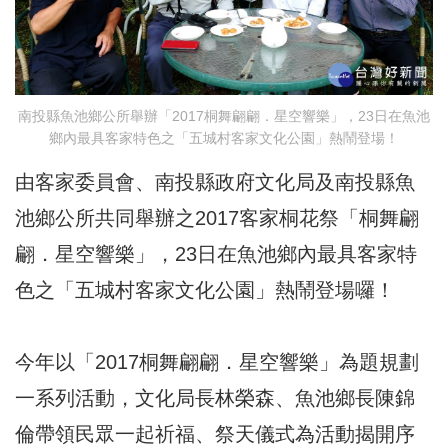
南投縣魚池鄉公所舉辦「2017桐舞翩翩．星空響樂」，23日在魚池
鄉內最具客家特色之「五城村客家文化公園」熱鬧登場！
由客家委員會、南投縣政府文化局及南投縣魚
池鄉公所共同舉辦之2017客家桐花祭「桐舞翩
翩．星空響樂」，23日在魚池鄉內最具客家特
色之「五城村客家文化公園」熱鬧登場囉！
今年以「2017桐舞翩翩．星空響樂」為題規劃
一系列活動，文化局長林榮森、魚池鄉長陳錦
倫帶領民眾一起祈福、祭天儀式為活動揭開序