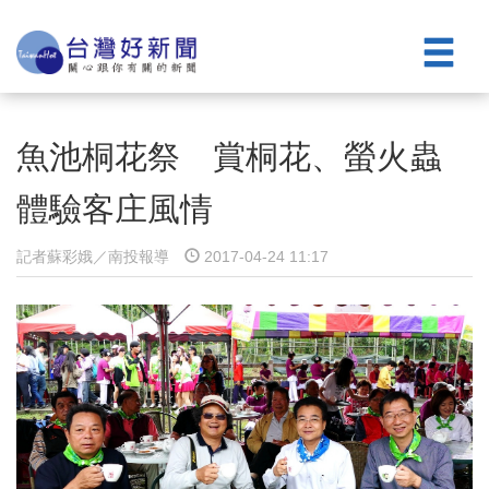
魚池桐花祭 賞桐花、螢火蟲
體驗客庄風情
記者蘇彩娥／南投報導
2017-04-24 11:17