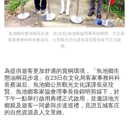
「魚池鄉生態油桐花步道」在(左起)魚池客協理事長徐錦明、文化局
客家事務科科長蔡淑后、公所觀光文化課長巫玟賢剪綵下正式啟
用。
為提供遊客更加舒適的賞桐環境，「魚池鄉生
態油桐花步道」在23日在文化局客家事務科科
長蔡淑后、魚池鄉公所觀光文化課課長巫玟
賢、魚池鄉客家協會理事長徐錦明剪綵下，於
下午一點舉行啟用典禮正式啟用，並邀請地方
鄉親及遊客一同參與步道巡禮，見證五城客庄
的自然資源及人文景緻。