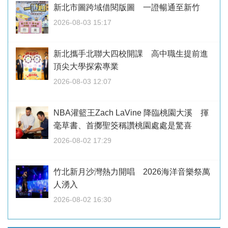
新北市圖跨域借閱版圖 一證暢通至新竹
2026-08-03 15:17
新北攜手北聯大四校開課 高中職生提前進
頂尖大學探索專業
2026-08-03 12:07
NBA灌籃王Zach LaVine 降臨桃園大溪 揮
毫草書、首擲聖筊稱讚桃園處處是驚喜
2026-08-02 17:29
竹北新月沙灣熱力開唱 2026海洋音樂祭萬
人湧入
2026-08-02 16:30