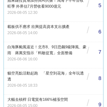
蘋果鏈拉貨潮加持與AI共振！鴻海下半年營收
/
5
旺季 外界估7月營收看9000億元
2026-08-05 12:30
載板供不應求 欣興提高資本支出擴產
/
6
2026-08-05 14:00
白海豚颱風逼近！北市8、9日恐飆9級陣風、豪
/
7
雨 蔣萬安指示「料敵從寬」全面整備
2026-08-06 16:00
貓空亮點活動起跑 「星空到花海」全年玩透
/
8
透
2026-08-05 18:33
大幅去槓桿 日電貿有166%補漲空間
/
9
2026-08-05 15:00