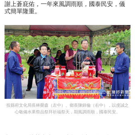
謝上蒼庇佑，一年來風調雨順，國泰民安，儀
式簡單隆重。
投縣府文化局長林榮森（左中）、鄉長陳錦倫（右中），以虔誠之
心敬備水果祭品祭拜祈福祭天，期風調雨順，國泰民安。