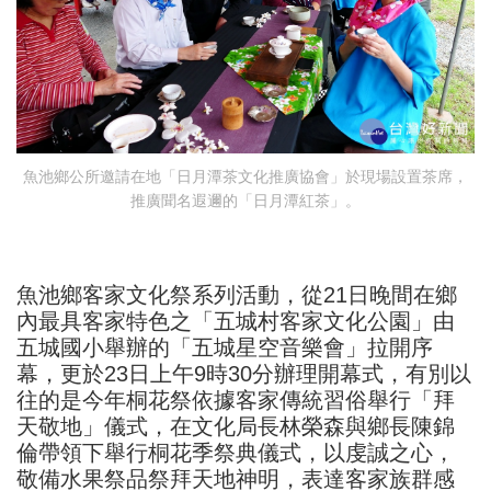
魚池鄉公所邀請在地「日月潭茶文化推廣協會」於現場設置茶席，
推廣聞名遐邇的「日月潭紅茶」。
魚池鄉客家文化祭系列活動，從21日晚間在鄉
內最具客家特色之「五城村客家文化公園」由
五城國小舉辦的「五城星空音樂會」拉開序
幕，更於23日上午9時30分辦理開幕式，有別以
往的是今年桐花祭依據客家傳統習俗舉行「拜
天敬地」儀式，在文化局長林榮森與鄉長陳錦
倫帶領下舉行桐花季祭典儀式，以虔誠之心，
敬備水果祭品祭拜天地神明，表達客家族群感