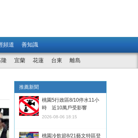
經頻道
善知識
基隆
宜蘭
花蓮
台東
離島
推薦新聞
桃園5行政區8/10停水11小
時 近10萬戶受影響
2026-08-06 18:15
桃園冷飲節8/21藝文特區登