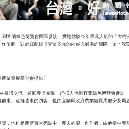
，到宜蘭綠色博覽會園區參訪，實地體驗今年最具人氣的「大樹
手作吊飾，對於宜蘭綠博豐富多元的內容與展場的舖陳，留下深
陽農業發展基金會提供〕
林農博交流，這回農博團隊一行40人也到宜蘭綠色博覽會參訪
能前來。這群遠來的訪客，也由宜蘭縣政府農業處長周慶安及局
導覽，他也是農博百大亮點中「農夫的腳」創作者，由他從中導