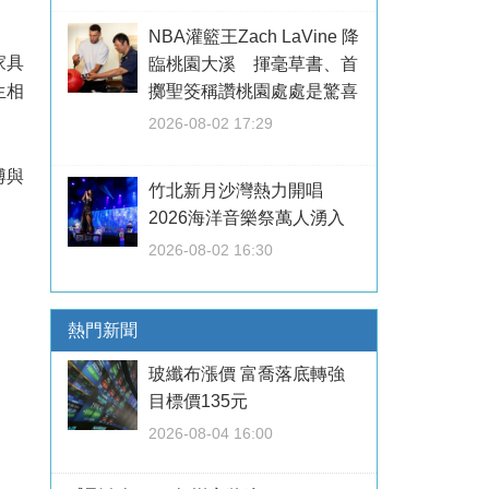
NBA灌籃王Zach LaVine 降
家具
臨桃園大溪 揮毫草書、首
生相
擲聖筊稱讚桃園處處是驚喜
2026-08-02 17:29
博與
竹北新月沙灣熱力開唱
2026海洋音樂祭萬人湧入
2026-08-02 16:30
熱門新聞
玻纖布漲價 富喬落底轉強
目標價135元
2026-08-04 16:00