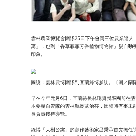
雲林農業博覽會團隊25日下午會同三位農業達人
寓」，也到「香草菲菲芳香植物博物館」親自動
印象。
圖說：雲林農博團隊到宜蘭綠博參訪。〔圖／蘭
早在今年元月6日，宜蘭縣長林聰賢就率團前往雲
本要親自帶隊的雲林縣長蘇治芬，因臨時有事未
長負責接待導覽。
綠博「大樹公寓」的創作藝術家呂秉承首先擔任