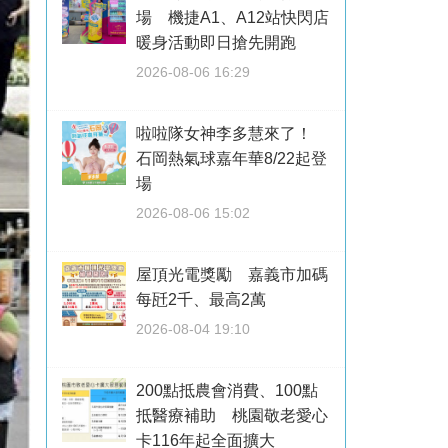
場 機捷A1、A12站快閃店
暖身活動即日搶先開跑
2026-08-06 16:29
啦啦隊女神李多慧來了！
石岡熱氣球嘉年華8/22起登
場
2026-08-06 15:02
屋頂光電獎勵 嘉義市加碼
每瓩2千、最高2萬
2026-08-04 19:10
200點抵農會消費、100點
抵醫療補助 桃園敬老愛心
卡116年起全面擴大