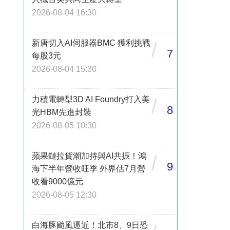
2026-08-04 16:30
新唐切入AI伺服器BMC 獲利挑戰
/
7
每股3元
2026-08-04 15:30
力積電轉型3D AI Foundry打入美
/
8
光HBM先進封裝
2026-08-05 10:30
蘋果鏈拉貨潮加持與AI共振！鴻
/
9
海下半年營收旺季 外界估7月營
收看9000億元
2026-08-05 12:30
白海豚颱風逼近！北市8、9日恐