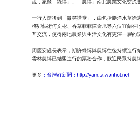
說，象徵「綠博」、「農博」南北農業文化交流
一行人隨後到「微笑講堂」，由包括勝洋水草徐
榫卯藝術何文彬、香草菲菲陳金旭等六位宜蘭在
互交流，使得兩地農業與生活文化有更深一層的
周慶安處長表示，期許綠博與農博往後持續進行
雲林農博已結盟進行的票務合作，歡迎民眾持農
更多
：台灣好新聞：http://yam.taiwanhot.net