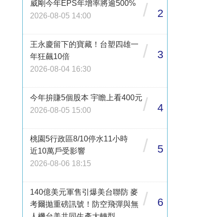
威剛今年EPS年增率將逾500%
/
2
2026-08-05 14:00
王永慶留下的寶藏！台塑四雄一
/
3
年狂飆10倍
2026-08-04 16:30
今年拚賺5個股本 宇瞻上看400元
/
4
2026-08-05 15:00
桃園5行政區8/10停水11小時
/
5
近10萬戶受影響
2026-08-06 18:15
140億美元軍售引爆美台聯防 麥
/
6
考爾拋重磅訊號！防空飛彈與無
人機台美共同生產大轉型