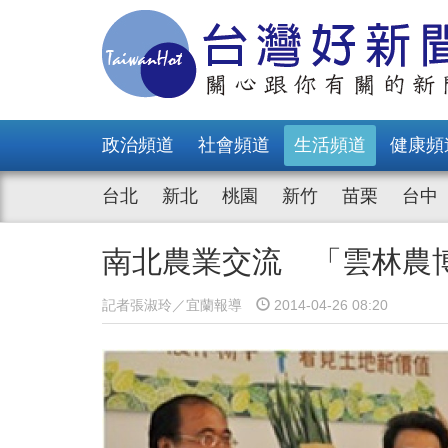
政治頻道
社會頻道
生活頻道
健康頻
台北
新北
桃園
新竹
苗栗
台中
南北農業交流 「雲林農
記者張淑玲／宜蘭報導
2014-04-26 08:20