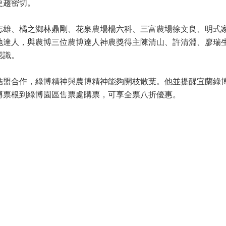
更趨密切。
志雄、橘之鄉林鼎剛、花泉農場楊六科、三富農場徐文良、明式
地達人，與農博三位農博達人神農獎得主陳清山、許清淵、廖瑞
認識。
結盟合作，綠博精神與農博精神能夠開枝散葉。他並提醒宜蘭綠
博票根到綠博園區售票處購票，可享全票八折優惠。