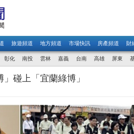
道
旅遊頻道
地方頻道
市場快訊
房產頻道
財
彰化
南投
雲林
嘉義
台南
高雄
屏東
博」碰上「宜蘭綠博」