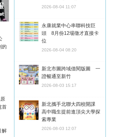
2026-08-04 11:07
永康就業中心串聯科技巨
頭 8月份12場徵才直接卡
公
位
刻的
2026-08-04 08:20
新北市圖跨域借閱版圖 一
證暢通至新竹
2026-08-03 15:17
，原
新北攜手北聯大四校開課
處首
高中職生提前進頂尖大學探
索專業
2026-08-03 12:07
引解