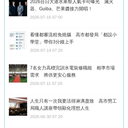
2026台日大港水果祭人氣卡司曝光 滅火
器、Guiba、芒果醬接力開唱！
2026-07-16 07:00
看懂都審流程免燒腦 高市都發局「都設小
學堂」帶你3分鐘上手
2026-07-14 07:20
7名女力高標完訓水電裝修職能 相準市場
需求 將供更安心服務
2026-07-11 07:20
人生只有一次我要活得淋漓盡致 高市勞工
局職人講座帶領顯化理想人生
2026-06-30 07:20