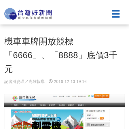
機車車牌開放競標
「6666」、「8888」底價3千
元
記者潘姿瑛／高雄報導
2016-12-13 19:16