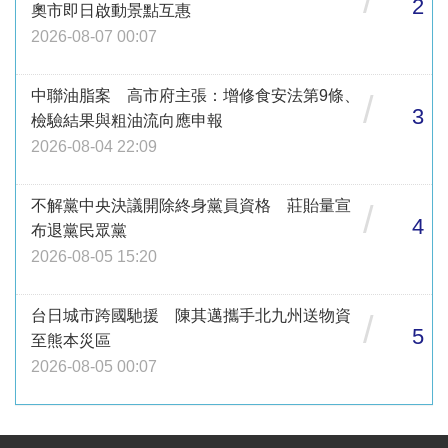
2
奧市即日啟動景點互惠
2026-08-07 00:07
中聯油脂案 高市府主張：增修食安法第9條、
/
3
檢驗結果與粗油流向應申報
2026-08-04 22:09
不解黨中央決議開除終身黨員資格 莊貽量宣
/
4
布退黨民眾黨
2026-08-05 15:20
台日城市跨國馳援 陳其邁攜手北九州送物資
/
5
至熊本災區
2026-08-05 00:07