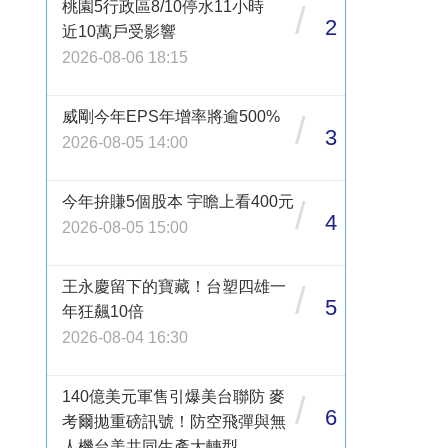
桃園5行政區8/10停水11小時
/
2
近10萬戶受影響
2026-08-06 18:15
威剛今年EPS年增率將逾500%
/
3
2026-08-05 14:00
今年拚賺5個股本 宇瞻上看400元
/
4
2026-08-05 15:00
王永慶留下的寶藏！台塑四雄一
/
5
年狂飆10倍
2026-08-04 16:30
140億美元軍售引爆美台聯防 麥
/
6
考爾拋重磅訊號！防空飛彈與無
人機台美共同生產大轉型