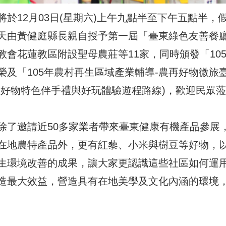
於12月03日(星期六)上午九點半至下午五點半，
天由黃健庭縣長親自授予第一屆「臺東綠色友善餐
會花蓮教區附設聖母農莊等11家，同時頒發「10
及「105年農村再生區域產業輔導-農再好物微旅
好物特色伴手禮與好玩體驗遊程路線)，歡迎民眾蒞
除了邀請近50多家業者帶來臺東健康有機產品參展
在地農特產品外，更有紅藜、小米與樹豆等好物，
生環境改善的成果，讓大家更認識這些社區如何運
造最大效益，營造具有在地美學及文化內涵的環境