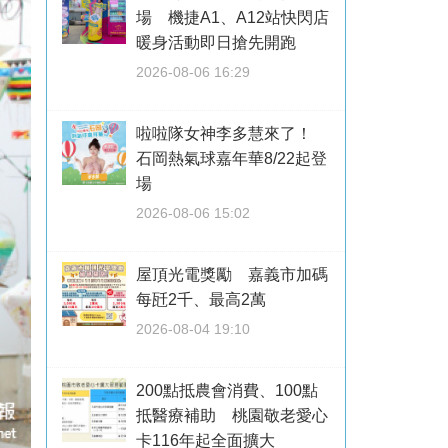
場 機捷A1、A12站快閃店
暖身活動即日搶先開跑
2026-08-06 16:29
啦啦隊女神李多慧來了！
石岡熱氣球嘉年華8/22起登
場
2026-08-06 15:02
屋頂光電獎勵 嘉義市加碼
每瓩2千、最高2萬
2026-08-04 19:10
200點抵農會消費、100點
抵醫療補助 桃園敬老愛心
卡116年起全面擴大