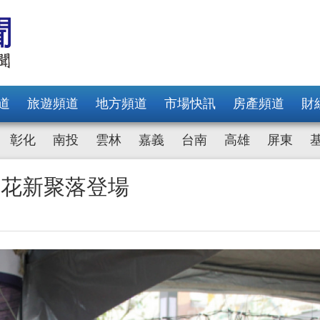
道
旅遊頻道
地方頻道
市場快訊
房產頻道
財
彰化
南投
雲林
嘉義
台南
高雄
屏東
鐵花新聚落登場