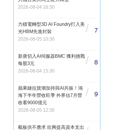
2026-08-04 16:30
力積電轉型3D AI Foundry打入美
/
7
光HBM先進封裝
2026-08-05 10:30
新唐切入AI伺服器BMC 獲利挑戰
/
8
每股3元
2026-08-04 15:30
蘋果鏈拉貨潮加持與AI共振！鴻
/
9
海下半年營收旺季 外界估7月營
收看9000億元
2026-08-05 12:30
載板供不應求 欣興提高資本支出