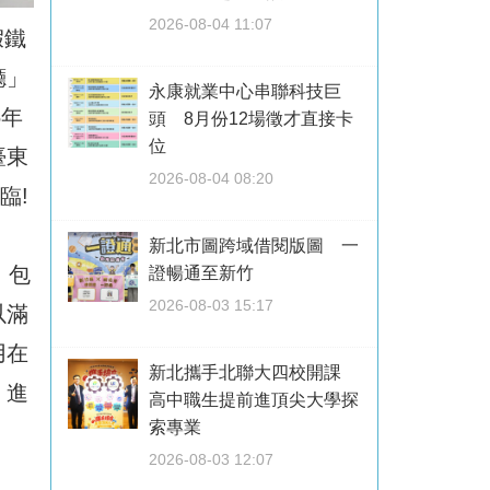
2026-08-04 11:07
假鐵
廳」
永康就業中心串聯科技巨
5年
頭 8月份12場徵才直接卡
位
臺東
2026-08-04 08:20
臨!
新北市圖跨域借閱版圖 一
，包
證暢通至新竹
2026-08-03 15:17
以滿
用在
新北攜手北聯大四校開課
，進
高中職生提前進頂尖大學探
索專業
2026-08-03 12:07