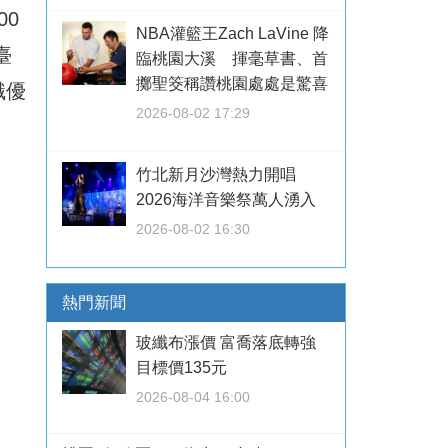
0
NBA灌籃王Zach LaVine 降
臺
臨桃園大溪 揮毫草書、首
擲聖筊稱讚桃園處處是驚喜
識優
2026-08-02 17:29
竹北新月沙灣熱力開唱
2026海洋音樂祭萬人湧入
2026-08-02 16:30
熱門新聞
玻纖布漲價 富喬落底轉強
目標價135元
2026-08-04 16:00