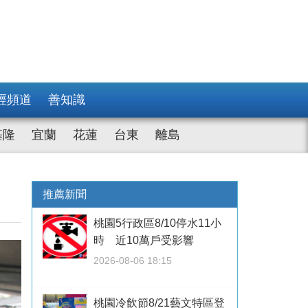
經頻道
善知識
基隆
宜蘭
花蓮
台東
離島
推薦新聞
桃園5行政區8/10停水11小
時 近10萬戶受影響
2026-08-06 18:15
桃園冷飲節8/21藝文特區登