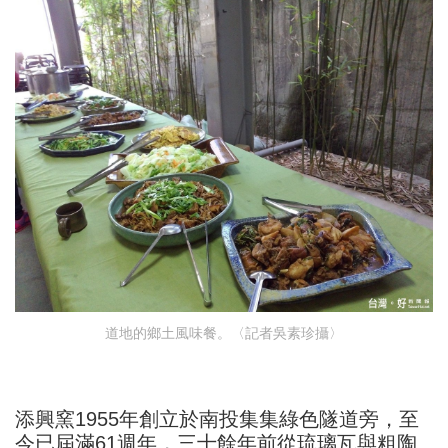
道地的鄉土風味餐。〈記者吳素珍攝〉
添興窯1955年創立於南投集集綠色隧道旁，至
今已屆滿61週年，三十餘年前從琉璃瓦與粗陶