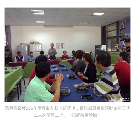
添興窯榮獲105年度優良創新老店獎項，慶祝感恩餐會活動由第三代
主人林清河主持。〈記者吳素珍攝〉