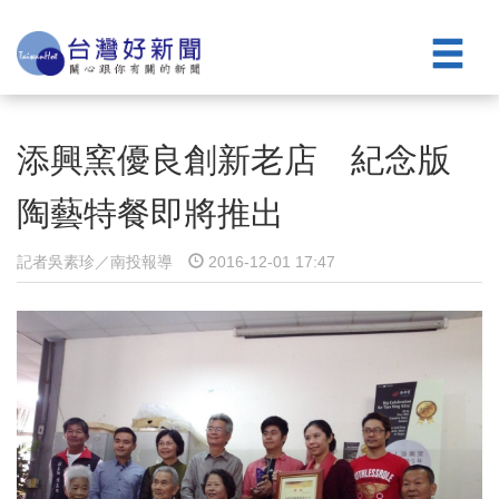
添興窯優良創新老店 紀念版
陶藝特餐即將推出
記者吳素珍／南投報導
2016-12-01 17:47