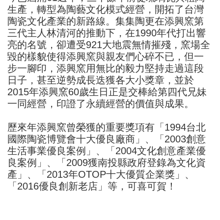
生產，轉型為陶藝文化模式經營，開拓了台灣
陶瓷文化產業的新路線。集集陶更在添興窯第
三代主人林清河的推動下，在1990年代打出響
亮的名號，卻遭受921大地震無情摧殘，窯場全
毀的樣貌使得添興窯與親友們心碎不已，但一
步一腳印，添興窯用無比的毅力堅持走過這段
日子，甚至逆勢成長迭獲各大小獎章，並於
2015年添興窯60歲生日正是交棒給第四代兄妹
一同經營，印證了永續經營的價值與成果。
歷來年添興窯曾榮獲的重要獎項有「1994台北
國際陶瓷博覽會十大優良廠商」、「2003創意
生活事業優良案例」、「2004文化創意產業優
良案例」、「2009獲南投縣政府登錄為文化資
產」、「2013年OTOP十大優質企業獎」、
「2016優良創新老店」等，可喜可賀！