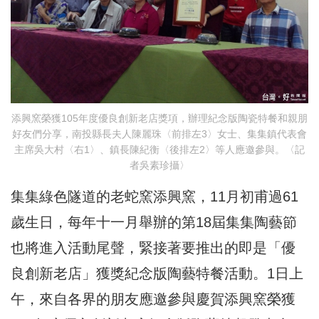
添興窯榮獲105年度優良創新老店獎項，辦理紀念版陶瓷特餐和親朋
好友們分享，南投縣長夫人陳麗珠〈前排左3〉女士、集集鎮代表會
主席吳大村〈右1〉、鎮長陳紀衡〈後排左2〉等人應邀參與。〈記
者吳素珍攝〉
集集綠色隧道的老蛇窯添興窯，11月初甫過61
歲生日，每年十一月舉辦的第18屆集集陶藝節
也將進入活動尾聲，緊接著要推出的即是「優
良創新老店」獲獎紀念版陶藝特餐活動。1日上
午，來自各界的朋友應邀參與慶賀添興窯榮獲