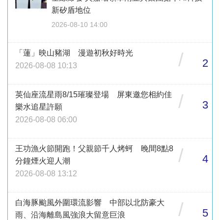
新矽盾地位
2026-08-10 14:00
「蓮」映山豬湖 漫遊初秋好時光
/
2
2026-08-08 10:13
英仙座流星雨8/15璀璨登場 屏東邀您相約佳
/
3
樂水追星許願
2026-08-08 06:00
王功漁火節開跑！父親節千人烤蚵 晚間8點8
/
4
分鐘煙火迎人潮
2026-08-08 13:12
白海豚颱風外圍環流影響 中部以北防豪大
/
5
雨、沿海離島風強浪大留意巨浪