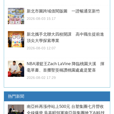
新北市圖跨域借閱版圖 一證暢通至新竹
2026-08-03 15:17
新北攜手北聯大四校開課 高中職生提前進
頂尖大學探索專業
2026-08-03 12:07
NBA灌籃王Zach LaVine 降臨桃園大溪 揮
毫草書、首擲聖筊稱讚桃園處處是驚喜
2026-08-02 17:29
熱門新聞
南亞科再漲停站上500元 台塑集團七月營收
全線爆發 吳嘉昭領軍南亞與集團搶下AI科技