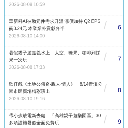
2026-08-08 10:59
華新科AI被動元件需求升溫 漲價加持 Q2 EPS
/
6
衝3.24元 本業業外貢獻各半
2026-08-10 14:00
暑假親子遊嘉義水上 太空、糖果、咖啡到採
/
7
果一次玩
2026-08-08 17:33
歌仔戲《土地公傳奇‧親人‧情人》 8/14青溪公
/
8
園市民廣場精彩演出
2026-08-10 19:16
帶小孩放電新去處 「高雄親子遊樂園區」30
/
9
多項設施暑假全面免費玩