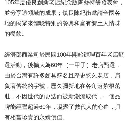
105年度優良創新老店紀念版陶藝特餐發表會，
並分享這領域的成果；鎮長陳紀衡邀請全國各
地的民眾來體驗特別的餐具和富有鄉土人情味
的餐飲。
經濟部商業司於民國100年開始辦理百年老店甄
選活動，後擴大為60年（一甲子）老店甄選，
由於台灣有許多頗具盛名且歷史悠久老店，肩
負著傳統的字號，歷久彌新地在各角落紮根茁
壯，不因世代的更迭而被新潮流取代，一個品
牌能經營超過60年，凝聚了數代人的心血，具
有相當珍貴的永續價值。