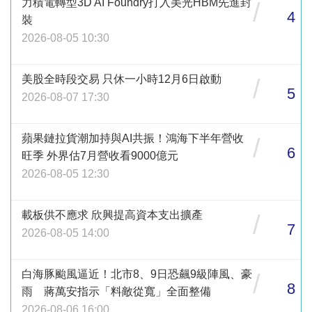
力積電轉型3D AI Foundry打入美光HBM先進封
/
4
裝
2026-08-05 10:30
美股全時段交易 只休一小時12月6日啟動
/
5
2026-08-07 17:30
蘋果鏈拉貨潮加持與AI共振！鴻海下半年營收
/
6
旺季 外界估7月營收看9000億元
2026-08-05 12:30
載板供不應求 欣興提高資本支出擴產
/
7
2026-08-05 14:00
白海豚颱風逼近！北市8、9日恐飆9級陣風、豪
/
8
雨 蔣萬安指示「料敵從寬」全面整備
2026-08-06 16:00