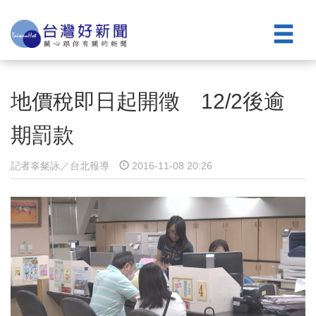
地價稅即日起開徵 12/2後逾
期罰款
記者辜粲詠／台北報導
2016-11-08 20:26