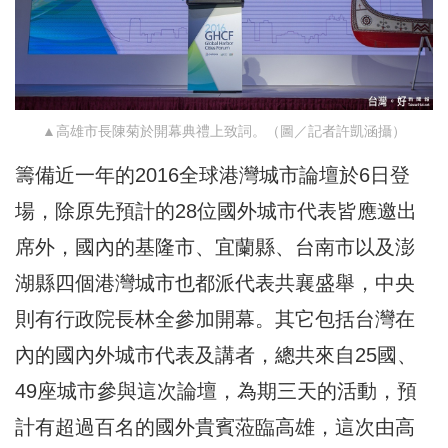
▲高雄市長陳菊於開幕典禮上致詞。（圖／記者許凱涵攝）
籌備近一年的2016全球港灣城市論壇於6日登
場，除原先預計的28位國外城市代表皆應邀出
席外，國內的基隆市、宜蘭縣、台南市以及澎
湖縣四個港灣城市也都派代表共襄盛舉，中央
則有行政院長林全參加開幕。其它包括台灣在
內的國內外城市代表及講者，總共來自25國、
49座城市參與這次論壇，為期三天的活動，預
計有超過百名的國外貴賓蒞臨高雄，這次由高