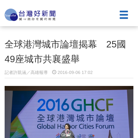
全球港灣城市論壇揭幕 25國
49座城市共襄盛舉
記者許凱涵／高雄報導
2016-09-06 17:02