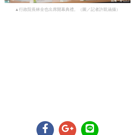
▲行政院長林全也出席開幕典禮。（圖／記者許凱涵攝）