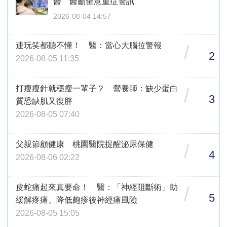
醫 醫籲留意重症警訊
2026-08-04 14:57
連玩笑都聽不懂！ 醫：當心大腦拉警報
/
2
2026-08-05 11:35
打瘦瘦針就穩瘦一輩子？ 營養師：缺少蛋白
/
3
質恐缺肌又復胖
2026-08-05 07:40
父親節顧健康 桃園醫院提醒泌尿保健
/
4
2026-08-06 02:22
皮蛇痛起來真要命！ 醫：「神經阻斷術」助
/
5
緩解疼痛、降低皰疹後神經痛風險
2026-08-05 15:05