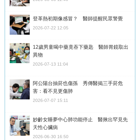
登革熱初期像感冒？ 醫師提醒民眾警覺
2026-07-22 12:05
12歲男童喝中藥竟吞下藥匙 醫師胃鏡取出
異物
2026-07-13 11:04
阿公陽台抽菸也傷孫 秀傳醫揭三手菸危
害：看不見更傷肺
2026-07-07 15:11
妙齡女睡夢中心肺功能停止 醫揪出罕見先
天性心臟病
2026-06-30 16:50