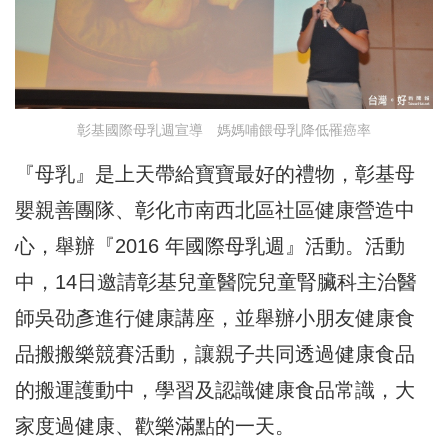
彰基國際母乳週宣導 媽媽哺餵母乳降低罹癌率
『母乳』是上天帶給寶寶最好的禮物，彰基母
嬰親善團隊、彰化市南西北區社區健康營造中
心，舉辦『2016 年國際母乳週』活動。活動
中，14日邀請彰基兒童醫院兒童腎臟科主治醫
師吳劭彥進行健康講座，並舉辦小朋友健康食
品搬搬樂競賽活動，讓親子共同透過健康食品
的搬運護動中，學習及認識健康食品常識，大
家度過健康、歡樂滿點的一天。