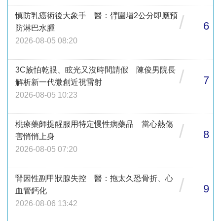
慎防乳癌術後大象手 醫：臂圍增2公分即應預
/
6
防淋巴水腫
2026-08-05 08:20
3C族怕乾眼、眩光又沒時間請假 陳俊男院長
/
7
解析新一代微創近視雷射
2026-08-05 10:23
桃療藥師提醒服用特定慢性病藥品 當心熱傷
/
8
害悄悄上身
2026-08-05 07:20
腎因性副甲狀腺失控 醫：拖太久恐骨折、心
/
9
血管鈣化
2026-08-06 13:42