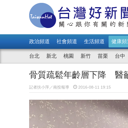
政治頻道
社會頻道
生活頻道
健康頻
台北
新北
桃園
新竹
苗栗
台中
骨質疏鬆年齡層下降 醫
記者扶小萍／南投報導
2016-08-11 19:15