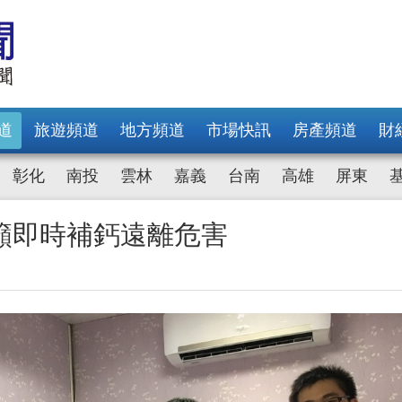
道
旅遊頻道
地方頻道
市場快訊
房產頻道
財
彰化
南投
雲林
嘉義
台南
高雄
屏東
籲即時補鈣遠離危害