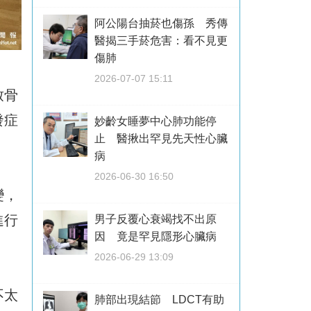
阿公陽台抽菸也傷孫 秀傳
醫揭三手菸危害：看不見更
傷肺
2026-07-07 15:11
致骨
發症
妙齡女睡夢中心肺功能停
止 醫揪出罕見先天性心臟
病
2026-06-30 16:50
變，
進行
男子反覆心衰竭找不出原
因 竟是罕見隱形心臟病
2026-06-29 13:09
不太
肺部出現結節 LDCT有助