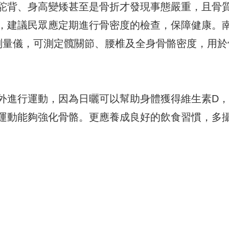
駝背、身高變矮甚至是骨折才發現事態嚴重，且骨
，建議民眾應定期進行骨密度的檢查，保障健康。
測量儀，可測定髖關節、腰椎及全身骨骼密度，用於
外進行運動，因為日曬可以幫助身體獲得維生素D
運動能夠強化骨骼。更應養成良好的飲食習慣，多