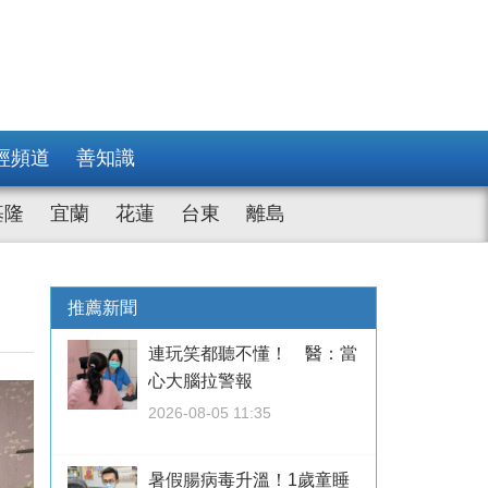
經頻道
善知識
基隆
宜蘭
花蓮
台東
離島
推薦新聞
連玩笑都聽不懂！ 醫：當
心大腦拉警報
2026-08-05 11:35
暑假腸病毒升溫！1歲童睡