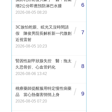
/
6
增2公分即應預防淋巴水腫
2026-08-05 08:20
3C族怕乾眼、眩光又沒時間請
/
7
假 陳俊男院長解析新一代微創
近視雷射
2026-08-05 10:23
腎因性副甲狀腺失控 醫：拖太
/
8
久恐骨折、心血管鈣化
2026-08-06 13:42
桃療藥師提醒服用特定慢性病藥
/
9
品 當心熱傷害悄悄上身
2026-08-05 07:20