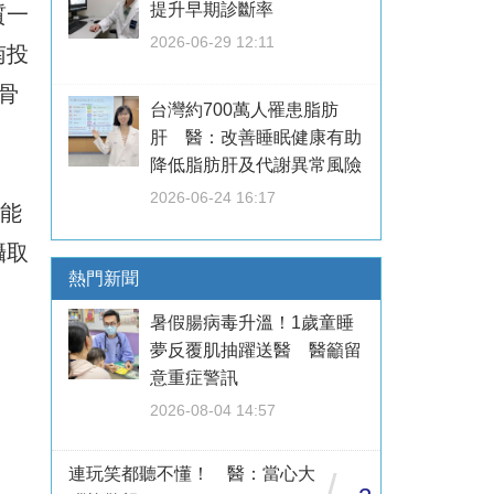
提升早期診斷率
質一
2026-06-29 12:11
南投
骨
台灣約700萬人罹患脂肪
肝 醫：改善睡眠健康有助
降低脂肪肝及代謝異常風險
2026-06-24 16:17
，能
攝取
熱門新聞
暑假腸病毒升溫！1歲童睡
夢反覆肌抽躍送醫 醫籲留
意重症警訊
2026-08-04 14:57
連玩笑都聽不懂！ 醫：當心大
/