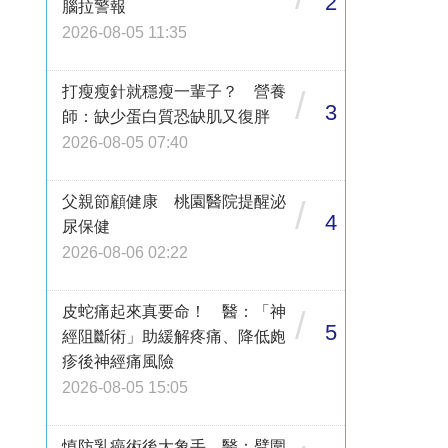
2
腦拉警報
2026-08-05 11:35
打瘦瘦針就穩瘦一輩子？ 營養
/
3
師：缺少蛋白質恐缺肌又復胖
2026-08-05 07:40
父親節顧健康 桃園醫院提醒泌
/
4
尿保健
2026-08-06 02:22
皮蛇痛起來真要命！ 醫：「神
/
5
經阻斷術」助緩解疼痛、降低皰
疹後神經痛風險
2026-08-05 15:05
慎防乳癌術後大象手 醫：臂圍