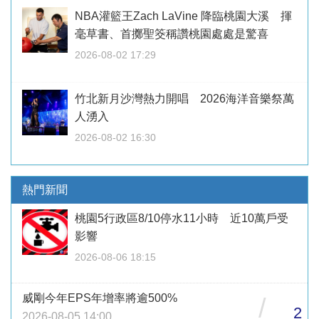
NBA灌籃王Zach LaVine 降臨桃園大溪 揮
毫草書、首擲聖筊稱讚桃園處處是驚喜
2026-08-02 17:29
竹北新月沙灣熱力開唱 2026海洋音樂祭萬
人湧入
2026-08-02 16:30
熱門新聞
桃園5行政區8/10停水11小時 近10萬戶受
影響
2026-08-06 18:15
威剛今年EPS年增率將逾500%
/
2
2026-08-05 14:00