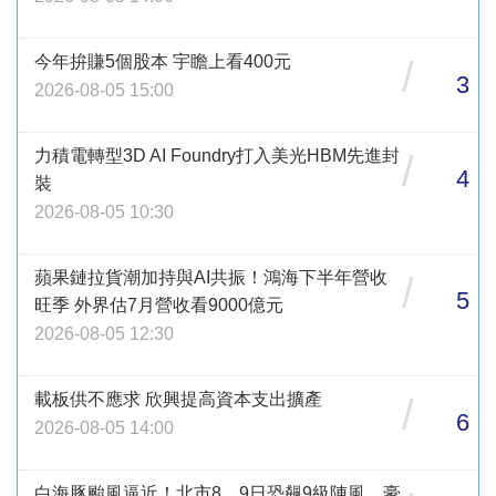
今年拚賺5個股本 宇瞻上看400元
/
3
2026-08-05 15:00
力積電轉型3D AI Foundry打入美光HBM先進封
/
4
裝
2026-08-05 10:30
蘋果鏈拉貨潮加持與AI共振！鴻海下半年營收
/
5
旺季 外界估7月營收看9000億元
2026-08-05 12:30
載板供不應求 欣興提高資本支出擴產
/
6
2026-08-05 14:00
白海豚颱風逼近！北市8、9日恐飆9級陣風、豪