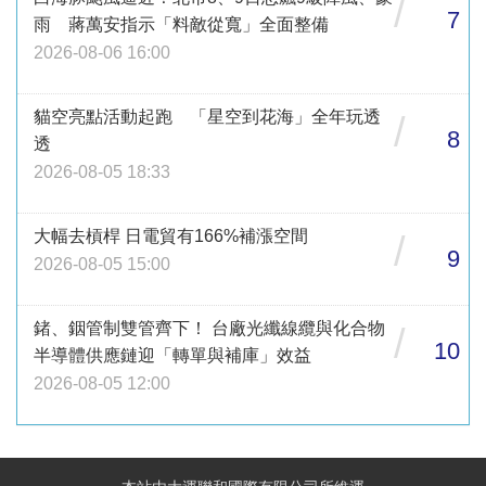
/
7
雨 蔣萬安指示「料敵從寬」全面整備
2026-08-06 16:00
貓空亮點活動起跑 「星空到花海」全年玩透
/
8
透
2026-08-05 18:33
大幅去槓桿 日電貿有166%補漲空間
/
9
2026-08-05 15:00
鍺、銦管制雙管齊下！ 台廠光纖線纜與化合物
/
10
半導體供應鏈迎「轉單與補庫」效益
2026-08-05 12:00