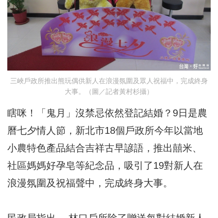
三峽戶政所推出熊玩偶供新人在浪漫氛圍及眾人祝福中，完成終身
大事。（圖／記者黃村杉攝）
瞎咪！「鬼月」沒禁忌依然登記結婚？9日是農
曆七夕情人節，新北市18個戶政所今年以當地
小農特色產品結合吉祥古早諺語，推出囍米、
社區媽媽好孕皂等紀念品，吸引了19對新人在
浪漫氛圍及祝福聲中，完成終身大事。
民政局指出， 林口戶所除了贈送每對結婚新人