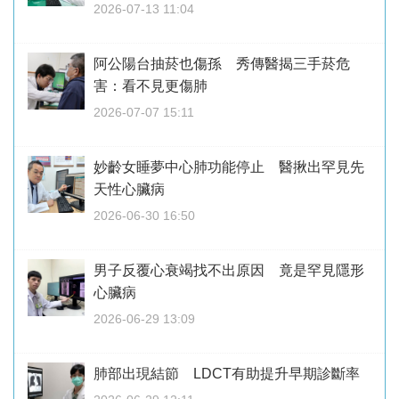
2026-07-13 11:04
阿公陽台抽菸也傷孫 秀傳醫揭三手菸危
害：看不見更傷肺
2026-07-07 15:11
妙齡女睡夢中心肺功能停止 醫揪出罕見先
天性心臟病
2026-06-30 16:50
男子反覆心衰竭找不出原因 竟是罕見隱形
心臟病
2026-06-29 13:09
肺部出現結節 LDCT有助提升早期診斷率