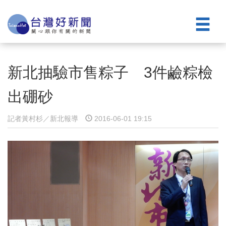
新北抽驗市售粽子 3件鹼粽檢
出硼砂
記者黃村杉／新北報導
2016-06-01 19:15