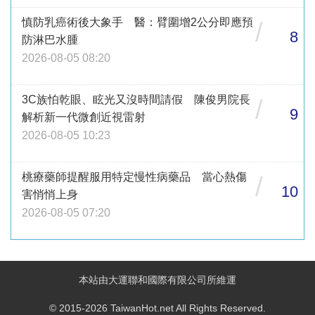
慎防乳癌術後大象手 醫：臂圍增2公分即應預
/
8
防淋巴水腫
2026-08-05 08:20
3C族怕乾眼、眩光又沒時間請假 陳俊男院長
/
9
解析新一代微創近視雷射
2026-08-05 10:23
桃療藥師提醒服用特定慢性病藥品 當心熱傷
/
10
害悄悄上身
2026-08-05 07:20
本站由大運聯和國際有限公司所維運
© 2015-2026 TaiwanHot.net All Rights Reserved.