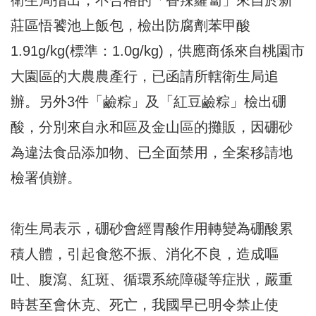
莊區悟饕池上飯包，檢出防腐劑苯甲酸
1.91g/kg(標準：1.0g/kg)，供應商係來自桃園市
大園區的大農農產行，已函請所轄衛生局追
辦。另外3件「鹼粽」及「紅豆鹼粽」檢出硼
酸，分別來自永和區及金山區的攤販，因硼砂
為違法食品添加物、已全面禁用，全案移請地
檢署偵辦。
衛生局表示，硼砂會經胃酸作用轉變為硼酸累
積人體，引起食慾不振、消化不良，造成嘔
吐、腹瀉、紅斑、循環系統障礙等症狀，嚴重
時甚至會休克、死亡，我國早已明令禁止使