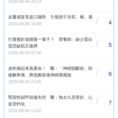
2026-08-06 20:14
反覆感冒竟是口咽癌 引發因子非菸、檳、酒
/
4
2026-08-06 18:49
打瘦瘦針就穩瘦一輩子？ 營養師：缺少蛋白
/
5
質恐缺肌又復胖
2026-08-05 07:40
皮蛇痛起來真要命！ 醫：「神經阻斷術」助
/
6
緩解疼痛、降低皰疹後神經痛風險
2026-08-05 15:05
腎因性副甲狀腺失控 醫：拖太久恐骨折、心
/
7
血管鈣化
2026-08-06 13:42