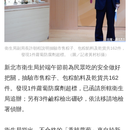
衛生局副局長許朝程說明抽驗市售粽子、包粽餡料及乾貨共162件，
發現1件蘿蔔防腐劑超標。（圖／記者黃村杉攝）
新北市衛生局於端午節前為民眾吃的安全做好
把關，抽驗市售粽子、包粽餡料及乾貨共162
件。發現1件蘿蔔防腐劑超標，已函請所轄衛生
局追辦；另有3件鹼粽檢出硼砂，依法移請地檢
署偵辦。
衛生局指出，不合格的「香辣蘿蔔」來自於新