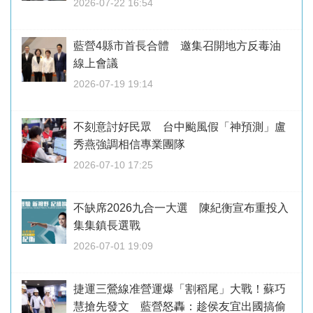
2026-07-22 16:54
藍營4縣市首長合體 邀集召開地方反毒油
線上會議
2026-07-19 19:14
不刻意討好民眾 台中颱風假「神預測」盧
秀燕強調相信專業團隊
2026-07-10 17:25
不缺席2026九合一大選 陳紀衡宣布重投入
集集鎮長選戰
2026-07-01 19:09
捷運三鶯線准營運爆「割稻尾」大戰！蘇巧
慧搶先發文 藍營怒轟：趁侯友宜出國搞偷