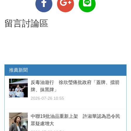
留言討論區
推薦新聞
反毒油遊行 徐欣瑩痛批政府「蓋牌、擋箭
牌、抹黑牌」
2026-07-26 10:55
中聯19批油品重新上架 許淑華認為恐令民
眾疑慮增大