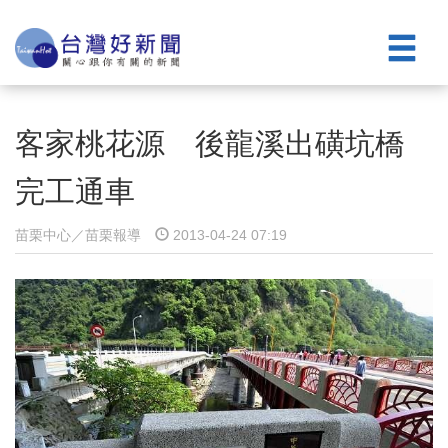
客家桃花源 後龍溪出磺坑橋
完工通車
苗栗中心／苗栗報導
2013-04-24 07:19