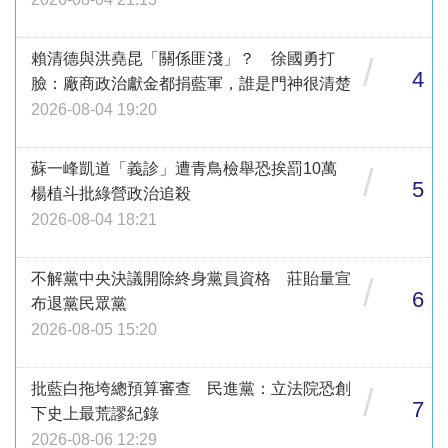
賴清德與洪堯昆「關係匪淺」？ 徐國勇打
/
4
臉：廠商政治獻金都捐藍軍，誰是門神很清楚
2026-08-04 19:20
蘇一峰凱道「義診」遭青鳥檢舉恐挨罰10萬
/
5
楊植斗批綠營政治追殺
2026-08-04 18:21
不解黨中央決議開除終身黨員資格 莊貽量宣
/
6
布退黨民眾黨
2026-08-05 15:20
批藍白拖垮總預算審查 民進黨：立法院恐創
/
7
下史上最荒謬紀錄
2026-08-06 12:29