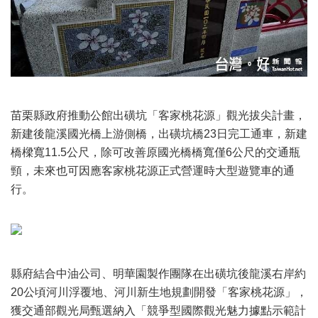
苗栗縣政府推動公館出磺坑「客家桃花源」觀光拔尖計畫，
新建後龍溪國光橋上游側橋，出磺坑橋23日完工通車，新建
橋樑寬11.5公尺，除可改善原國光橋橋寬僅6公尺的交通瓶
頸，未來也可因應客家桃花源正式營運時大型遊覽車的通
行。
縣府結合中油公司、明華園製作團隊在出磺坑後龍溪右岸約
20公頃河川浮覆地、河川新生地規劃開發「客家桃花源」，
獲交通部觀光局甄選納入「競爭型國際觀光魅力據點示範計