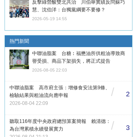
反擊綠營酸雙北共治 川伯舉實績反問蘇巧
慧、沈伯洋：台獨黨綱要不要修？
2026-05-19 14:55
熱門新聞
中聯油脂案 台糖︰福懋油所供粗油導致商
譽受損、商品下架損失，將正式提告
2026-08-05 22:03
中聯油脂案 高市府主張：增修食安法第9條、
/
2
檢驗結果與粗油流向應申報
2026-08-04 22:09
聽取116年度中央政府總預算案簡報 賴清德：
/
3
為台灣累積永續發展實力
2026-08-04 21:13