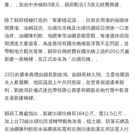
畫」，並由中央補助3億元，縣府配合1.5億元經費興建。
除了縣府積極打造的「客家桃花源」，目前在周邊的福德休
閒農場、油桐花坊、出磺坑吊橋及出磺坑礦區亞洲第一口老
油井、油礦陳列館、地纜車等油礦原鄉景觀，每逢週休或假
期湧進大量遊客。為改善現有國光橋橋面淨寬不足問題，並
帶動地方觀光發展，縣府自籌經費在國光橋上游約20公尺處
新建一座橋樑，並正式命名為「出磺坑橋」。
23日的通車典禮由縣長劉政鴻、副縣長林久翔、立委徐耀昌
夫人蔡麗卿、地區議員上午共同剪綵，並焚香祝禱通車順
利，劉政鴻於儀式後也帶領壽公壽婆和鄉親在炮竹聲中歡喜
走過新建橋樑。
縣府工務處指出，新建出磺坑橋長164公尺、寬11.5公尺，
加上台72線出磺坑匝道轉彎截角改善，檔土牆、防落石網及
在油礦陳列館前永福農路拓寬和右側沿後龍溪左岸設置人行