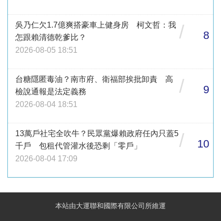
吳乃仁欠1.7億爽搭豪車上健身房 柯文哲：我
/
8
怎跟賴清德乾爹比？
2026-08-05 18:51
台糖隱匿毒油？南市府、衛福部挨批卸責 高
/
9
檢說通報是法定義務
2026-08-04 18:51
13萬戶社宅全吹牛？民眾黨爆賴政府任內只蓋5
/
10
千戶 包租代管灌水後恐剩「零戶」
2026-08-04 17:09
本站由大運聯和國際有限公司所維運