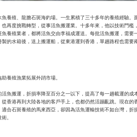
水魚養殖、龍膽石斑海釣場。一生累積了三十多年的養殖經驗。
，也再度挑戰轉型，從事活魚搬運業。十多年來，他以技術門檻
斑魚養殖業者，都將活魚交由李福成運送。每批活魚搬運，需要
特製的水箱後，送上搬運船，從東港運到香港，單趟路程也需要
。
協助養殖漁業拓展外踃市場。
的活魚搬運，折損率降至百分之一以下，提高了每一趟載運的成
，從香港再到大陸各地的客戶手上，也都仍然活蹦亂跳。現在的
，適合石斑養殖的馬來西亞，卻因為活魚運輸技術不如台灣，折
技術。