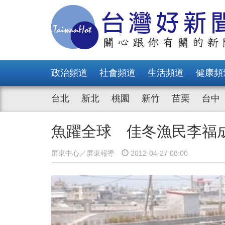
政治頻道
社會頻道
生活頻道
健康頻
台北
新北
桃園
新竹
苗栗
台中
魚躍全球 佳冬漁民李福
屏東中心／屏東報導
2012-04-27 08:00