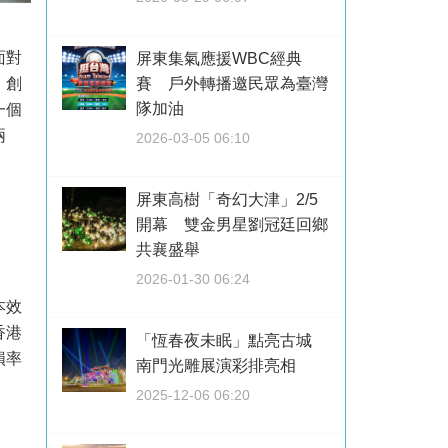
面對
屏東集氣應援WBC經典
，創
賽 戶外轉播邀民眾為臺灣
隊加油
一個
兩
2026-03-05 06:10
屏東高樹「奇幻大津」2/5
開幕 雙金男星劉冠廷回鄉
共襄盛舉
2026-01-30 06:24
本效
香港
「恆春夜未眠」點亮古城
損率
南門光雕展演彩排亮相
2025-12-06 06:20