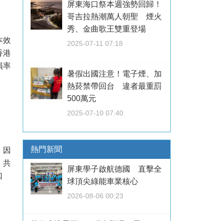
屏東海口祭本週強勢回歸！
哥吉拉熱潮萬人朝聖 煙火
秀、金曲歌王雙重登場
本效
2025-07-11 07:18
香港
損率
暑假出國注意！電子煙、加
熱菸禁帶回台 違者最重罰
500萬元
2025-07-10 07:40
熱門新聞
，因
，共
屏東學子啟航德國 直擊全
口
球頂尖綠能車業核心
2026-08-06 00:23