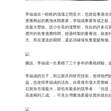
李福成在一畦畦的漁塭之間長大，也曾從事過淡
逐漸興起的農漁休閒產業，李福成事業有成之餘
造最大營收。從小生長的塭豐村，現在的許多石
禮拜的魚隻適應時間，經過特製的蓄養池，裝進
天。而在運送的期間，還必須確保魚隻毫髮無傷
圖說：李福成一生累積了三十多年的養殖經驗，
李福成的兒子，與父親共同研究技術，使得他們
益，也使得李福成的活魚，在香港市場大受青睞
石斑魚市場最大，卻也有最多的競爭者，「但是
高達兩到三成。」可見台灣農漁業最珍貴的就在