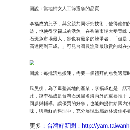
圖說：當地婦女人工篩選魚的品質
李福成的兒子，與父親共同研究技術，使得他們
益，也使得李福成的活魚，在香港市場大受青睞
石斑魚市場最大，卻也有最多的競爭者，「但是
高達兩到三成。」可見台灣農漁業最珍貴的就在
圖說：每批活魚搬運，需要一個禮拜的魚隻適應
風災後，為了重整當地的產業，李福成也是二話
此，說李福成是台灣石斑揚名海內外的重要推手
同參與輔導。讓優質的好魚，也能夠提供給國內
味，與新鮮的料理中，充分展現出屬於林邊佳冬
更多
：台灣好新聞：http://yam.taiwanho