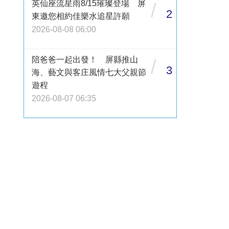
英仙座流星雨8/15璀璨登場 屏
/
2
東邀您相約佳樂水追星許願
2026-08-08 06:00
陪爸爸一起出發！ 屏縣推山
/
3
海、藝文與客庄風情七大父親節
遊程
2026-08-07 06:35