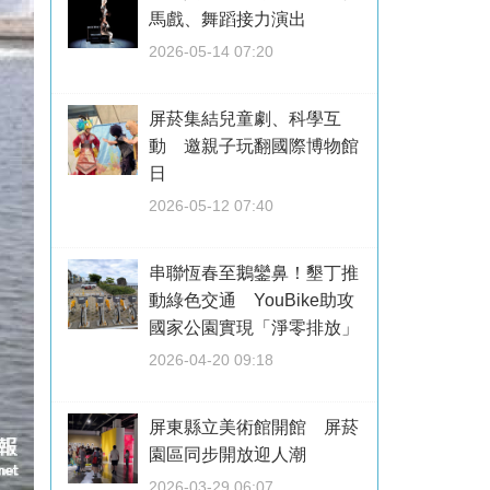
馬戲、舞蹈接力演出
2026-05-14 07:20
屏菸集結兒童劇、科學互
動 邀親子玩翻國際博物館
日
2026-05-12 07:40
串聯恆春至鵝鑾鼻！墾丁推
動綠色交通 YouBike助攻
國家公園實現「淨零排放」
2026-04-20 09:18
屏東縣立美術館開館 屏菸
園區同步開放迎人潮
2026-03-29 06:07