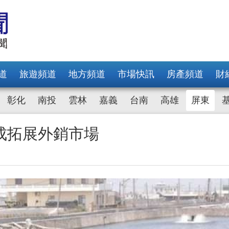
道
旅遊頻道
地方頻道
市場快訊
房產頻道
財
彰化
南投
雲林
嘉義
台南
高雄
屏東
成拓展外銷市場