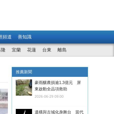
經頻道
善知識
基隆
宜蘭
花蓮
台東
離島
推薦新聞
豪雨釀農損逾1.3億元 屏
東啟動全品項救助
2026-06-29 09:00
遺構與古城化身舞台 當代