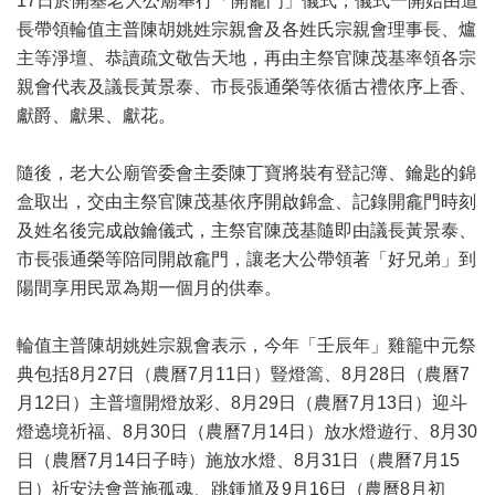
17日於開基老大公廟舉行「開龕門」儀式，儀式一開始由道
長帶領輪值主普陳胡姚姓宗親會及各姓氏宗親會理事長、爐
主等淨壇、恭讀疏文敬告天地，再由主祭官陳茂基率領各宗
親會代表及議長黃景泰、市長張通榮等依循古禮依序上香、
獻爵、獻果、獻花。
隨後，老大公廟管委會主委陳丁寶將裝有登記簿、鑰匙的錦
盒取出，交由主祭官陳茂基依序開啟錦盒、記錄開龕門時刻
及姓名後完成啟鑰儀式，主祭官陳茂基隨即由議長黃景泰、
市長張通榮等陪同開啟龕門，讓老大公帶領著「好兄弟」到
陽間享用民眾為期一個月的供奉。
輪值主普陳胡姚姓宗親會表示，今年「壬辰年」雞籠中元祭
典包括8月27日（農曆7月11日）豎燈篙、8月28日（農曆7
月12日）主普壇開燈放彩、8月29日（農曆7月13日）迎斗
燈遶境祈福、8月30日（農曆7月14日）放水燈遊行、8月30
日（農曆7月14日子時）施放水燈、8月31日（農曆7月15
日）祈安法會普施孤魂、跳鍾馗及9月16日（農曆8月初