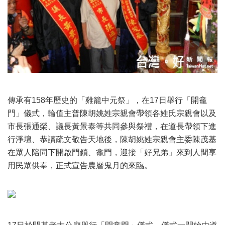
傳承有158年歷史的「雞籠中元祭」，在17日舉行「開龕
門」儀式，輪值主普陳胡姚姓宗親會帶領各姓氏宗親會以及
市長張通榮、議長黃景泰等共同參與祭禮，在道長帶領下進
行淨壇、恭讀疏文敬告天地後，陳胡姚姓宗親會主委陳茂基
在眾人陪同下開啟門鎖、龕門，迎接「好兄弟」來到人間享
用民眾供奉，正式宣告農曆鬼月的來臨。