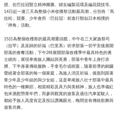
授、在巴拉冠豎立精神圖騰、婦女編製花環及編花競技等。
14日起一連三天為整個小米收獲祭活動最高潮，分別有「馬
拉松」競賽、少年會所〈巴拉冠〉前進行類似日本相撲的
「摔角」活動。
15日為整個收穫祭的最高潮重頭戲，中午在三大家族祭司
（拉罕）及巫師的祈福（巴里系）祈求部落一切平安後展開
部落的會餐活動，下午2時展開部落收穫季中最具特色的勇
士繞街，展現卑南族人團結與英勇，部落中青年上身打赤
膊、下半身著傳統服飾，手拿毛巾或樹葉，隨著前導的銅鑼
聲繞著全部落的每一個家庭，為族人消災祈福，後面則跟著
青少年及少年組的與少女組，這是卑南族八社十部落中最具
特色的一種舞蹈，相當精彩及具力與美精神，族人也準備紅
包米酒慰勞青年們，而參與觀賞的遊客及過往汽車駕駛人，
都給予族人高度肯定及投以讚佩眼光，晚間並有傳統歌舞與
遊客共舞。