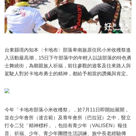
台東縣境內知本〈卡地布〉部落卑南族原住民小米收穫祭進
入活動最高潮，15日下午部落中的年輕人以該部落的特色勇
士舞繞街，為鄉親族人祈福，前往參觀的遊客及往來路人與
駕駛人對於卡地布勇士的精神，都給予相當的讚佩與肯定。
今年「卡地布部落小米收穫祭」，於7月11日即開始展開，
並在少年會所（達古範）及青年會所（巴拉冠​）之中，豎立
打令二兒「精神標杆」，包括有青少年（VALISEN）報佳
音、祈福、少年、青少年團體生活訓練、族中長老經驗傳