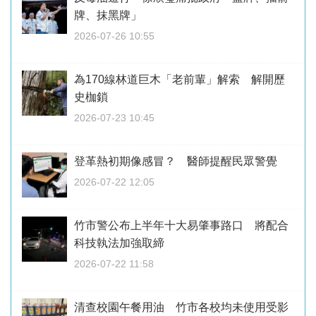
牌、抹黑牌」
2026-07-26 10:55
為170線林道巨木「老前輩」解索 解開歷
史枷鎖
2026-07-23 10:45
登革熱初期像感冒？ 醫師提醒民眾警覺
2026-07-22 12:05
竹市警公布上半年十大易肇事路口 將配合
科技執法加強取締
2026-07-22 11:58
清查校園午餐用油 竹市各校均未使用受影