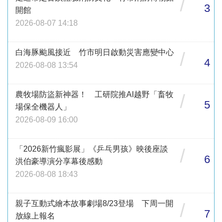
/
3
開館
2026-08-07 14:18
白海豚颱風接近 竹市明日啟動災害應變中心
/
4
2026-08-08 13:54
農牧場防盜新神器！ 工研院推AI越野「畜牧
/
5
場保全機器人」
2026-08-09 16:00
「2026新竹瘋影展」《乒乓男孩》映後座談
/
6
洪伯豪導演分享幕後感動
2026-08-08 18:43
親子互動式繪本故事劇場8/23登場 下周一開
/
7
放線上報名